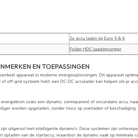
2e accu laden bij Euro 5 & 6
Folder HDC laadomvormer
ENMERKEN EN TOEPASSINGEN
ntieel apparaat in moderne energieoplossingen. Dit apparaat optimal
 of off-grid systeem hebt, een DC-DC acculader kan helpen om je accu'
energiebron zoals een dynamo, zonnepaneel of secundaire accu, naar 
iliger worden opgeladen, zonder risico op overladen of beschadiging.
ijn uitgerust met intelligente dynamo’s. Deze systemen zijn ontworpen
 het opladen van de startaccu, waardoor de dynamo vaak op minimale cap