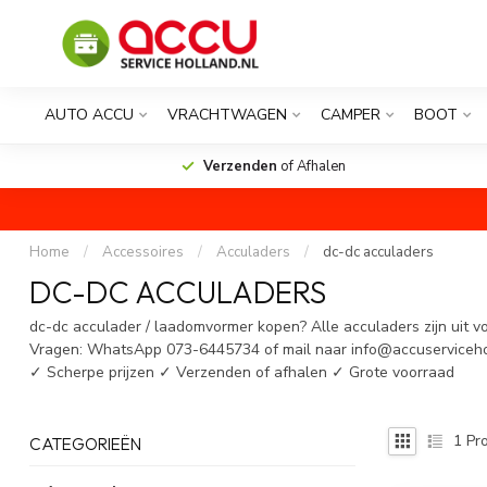
AUTO ACCU
VRACHTWAGEN
CAMPER
BOOT
Verzenden
of Afhalen
Home
/
Accessoires
/
Acculaders
/
dc-dc acculaders
DC-DC ACCULADERS
dc-dc acculader / laadomvormer kopen? Alle acculaders zijn uit v
Vragen: WhatsApp 073-6445734 of mail naar
info@accuserviceho
✓ Scherpe prijzen ✓ Verzenden of afhalen ✓ Grote voorraad
1
Pro
CATEGORIEËN