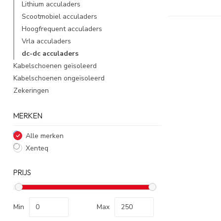
Lithium acculaders
Scootmobiel acculaders
Hoogfrequent acculaders
Vrla acculaders
dc-dc acculaders
Kabelschoenen geïsoleerd
Kabelschoenen ongeïsoleerd
Zekeringen
MERKEN
Alle merken
Xenteq
PRIJS
Min
Max