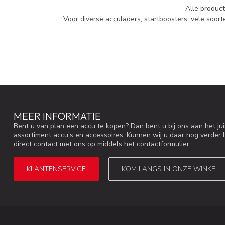
Alle product
Voor diverse acculaders, startboosters, vele soor
MEER INFORMATIE
Bent u van plan een accu te kopen? Dan bent u bij ons aan het ju
assortiment accu's en accessoires. Kunnen wij u daar nog verder 
direct contact met ons op middels het contactformulier.
KLANTENSERVICE
KOM LANGS IN ONZE WINKEL