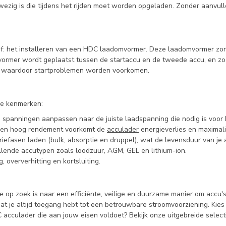
ezig is die tijdens het rijden moet worden opgeladen. Zonder aanvul
ief: het installeren van een HDC laadomvormer. Deze laadomvormer z
ormer wordt geplaatst tussen de startaccu en de tweede accu, en zo
n, waardoor startproblemen worden voorkomen.
ke kenmerken:
spanningen aanpassen naar de juiste laadspanning die nodig is voor 
n en hoog rendement voorkomt de
acculader
energieverlies en maximali
fasen laden (bulk, absorptie en druppel), wat de levensduur van je ac
llende accutypen zoals loodzuur, AGM, GEL en lithium-ion.
 oververhitting en kortsluiting.
op zoek is naar een efficiënte, veilige en duurzame manier om accu's
 dat je altijd toegang hebt tot een betrouwbare stroomvoorziening. Ki
acculader die aan jouw eisen voldoet? Bekijk onze uitgebreide select