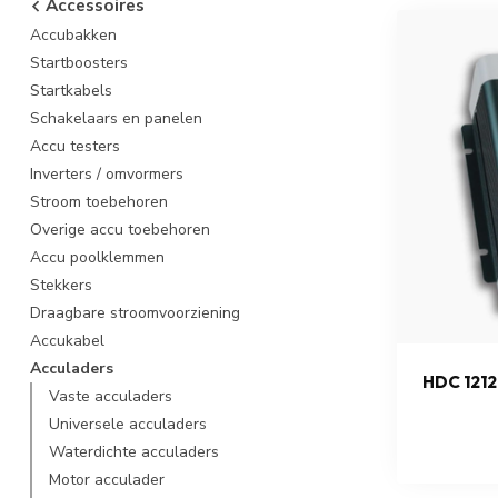
Accessoires
Accubakken
Startboosters
Startkabels
Schakelaars en panelen
Accu testers
Inverters / omvormers
Stroom toebehoren
Overige accu toebehoren
Accu poolklemmen
Stekkers
Draagbare stroomvoorziening
Accukabel
Acculaders
HDC 12
Vaste acculaders
Universele acculaders
Waterdichte acculaders
Motor acculader