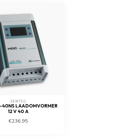
XENTEQ
12-40NS LAADOMVORMER
12 V 40 A
€236,95