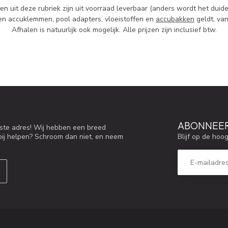
en uit deze rubriek zijn uit voorraad leverbaar (anders wordt het duidel
ten accuklemmen, pool adapters, vloeistoffen en
accubakken
geldt, van
Afhalen is natuurlijk ook mogelijk. Alle prijzen zijn inclusief btw.
ABONNEER
iste adres! Wij hebben een breed
Blijf op de hoo
bij helpen? Schroom dan niet, en neem