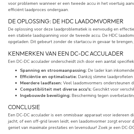
voor problemen wanneer er een tweede accu in het voertuig aanw
efficiënt laadproces ondergaan.
DE OPLOSSING: DE HDC LAADOMVORMER
De oplossing voor deze laadproblematiek is eenvoudig en effect
een stabiele laadspanning voor de tweede accu. De HDC laadomv
opgeladen. Dit gebeurt zonder de startaccu in gevaar te brenge
KENMERKEN VAN EEN DC-DC ACCULADER
Een DC-DC acculader onderscheidt zich door een aantal specifie
Spanning en stroomaanpassing:
De lader kan inkomende 
Efficiëntie en optimalisatie:
Dankzij slimme laadprofiele
Meerdere laadfasen:
Veel laadomvormers ondersteunen drie
Compatibiliteit met diverse accu's:
Geschikt voor verschi
Ingebouwde beveiliging:
Bescherming tegen overbelasting,
CONCLUSIE
Een DC-DC acculader is een onmisbaar apparaat voor iedereen die 
jacht, of een off-grid leven leidt, een laadomvormer zorgt ervoor
geniet van maximale prestaties en levensduur! Zoek je een DC-DC 