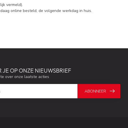
ijk vermeld).
daag online besteld, de volgende werkdag in huis.
 JE OP ONZE NIEUWSBRIEF
gte over onze laatste acties
ABONNEER