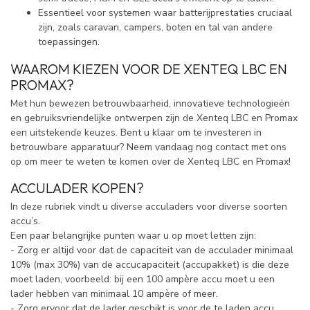
Essentieel voor systemen waar batterijprestaties cruciaal
zijn, zoals caravan, campers, boten en tal van andere
toepassingen.
WAAROM KIEZEN VOOR DE XENTEQ LBC EN
PROMAX?
Met hun bewezen betrouwbaarheid, innovatieve technologieën
en gebruiksvriendelijke ontwerpen zijn de Xenteq LBC en Promax
een uitstekende keuzes. Bent u klaar om te investeren in
betrouwbare apparatuur? Neem vandaag nog contact met ons
op om meer te weten te komen over de Xenteq LBC en Promax!
ACCULADER KOPEN?
In deze rubriek vindt u diverse acculaders voor diverse soorten
accu’s.
Een paar belangrijke punten waar u op moet letten zijn:
- Zorg er altijd voor dat de capaciteit van de acculader minimaal
10% (max 30%) van de accucapaciteit (accupakket) is die deze
moet laden, voorbeeld: bij een 100 ampère accu moet u een
lader hebben van minimaal 10 ampère of meer.
- Zorg ervoor dat de lader geschikt is voor de te laden accu.