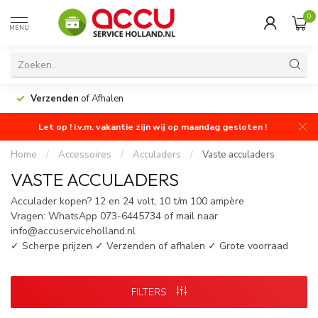
0
MENU
Verzenden
of Afhalen
Let op ! i.v.m. vakantie zijn wij op maandag gesloten !
Home
/
Accessoires
/
Acculaders
/
Vaste acculaders
VASTE ACCULADERS
Acculader kopen? 12 en 24 volt, 10 t/m 100 ampère
Vragen: WhatsApp 073-6445734 of mail naar
info@accuserviceholland.nl
✓ Scherpe prijzen ✓ Verzenden of afhalen ✓ Grote voorraad
FILTERS