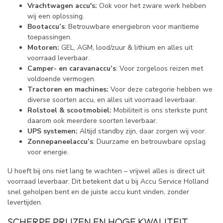
Vrachtwagen accu's:
Ook voor het zware werk hebben
wij een oplossing.
Bootaccu’s
: Betrouwbare energiebron voor maritieme
toepassingen.
Motoren:
GEL, AGM, lood/zuur & lithium en alles uit
voorraad leverbaar.
Camper- en caravanaccu’s
: Voor zorgeloos reizen met
voldoende vermogen.
Tractoren en machines:
Voor deze categorie hebben we
diverse soorten accu, en alles uit voorraad leverbaar.
Rolstoel & scootmobiel:
Mobiliteit is ons sterkste punt
daarom ook meerdere soorten leverbaar.
UPS systemen:
Altijd standby zijn, daar zorgen wij voor.
Zonnepaneelaccu’s
: Duurzame en betrouwbare opslag
voor energie.
U hoeft bij ons niet lang te wachten – vrijwel alles is direct uit
voorraad leverbaar. Dit betekent dat u bij Accu Service Holland
snel geholpen bent en de juiste accu kunt vinden, zonder
levertijden.
SCHERPE PRIJZEN EN HOGE KWALITEIT