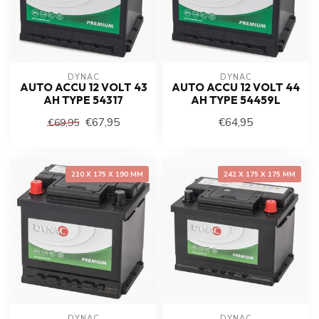
DYNAC
DYNAC
AUTO ACCU 12 VOLT 43
AUTO ACCU 12 VOLT 44
AH TYPE 54317
AH TYPE 54459L
€67,95
€64,95
€69,95
210 X 175 X 190 MM
242 X 175 X 175 MM
DYNAC
DYNAC