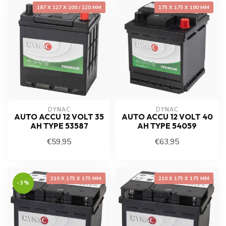
187 X 127 X 200 / 220 MM
175 X 175 X 190 MM
DYNAC
DYNAC
AUTO ACCU 12 VOLT 35
AUTO ACCU 12 VOLT 40
AH TYPE 53587
AH TYPE 54059
€59,95
€63,95
210 X 175 X 175 MM
210 X 175 X 175 MM
-3%