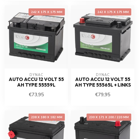
242 X 175 X 175 MM
242 X 175 X 175 MM
DYNAC
DYNAC
AUTO ACCU 12 VOLT 55
AUTO ACCU 12 VOLT 55
AH TYPE 55559L
AH TYPE 55565L + LINKS
€73,95
€79,95
238 X 180 X 182 MM
230 X 171 X 200 / 220 MM