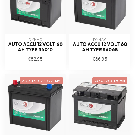
DYNAC
DYNAC
AUTO ACCU 12 VOLT 60
AUTO ACCU 12 VOLT 60
AH TYPE 56010
AH TYPE 56068
€82,95
€86,95
230 X 171 X 200 / 220 MM
242 X 175 X 175 MM