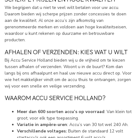
We begrijpen dat u niet te veel wilt betalen voor uw accu.
Daarom bieden wij scherpe prijzen zonder concessies te doen
aan de kwaliteit. Al onze accu’s zijn afkomstig van
gerenommeerde merken en voldoen aan hoge kwaliteitseisen,
waardoor u kunt rekenen op duurzame en betrouwbare
producten.
AFHALEN OF VERZENDEN: KIES WAT U WILT
Bij Accu Service Holland bieden wij u de vrijheid om te kiezen
tussen afhalen of verzenden. Woont u in de buurt? Kom dan
langs bij ons afhaalpunt en haal uw nieuwe accu direct op. Voor
wie het makkelijker vindt om de accu thuis te ontvangen, zorgen
wij voor een snelle en veilige verzending.
WAAROM ACCU SERVICE HOLLAND?
Meer dan 600 soorten accu’s op voorraad
: Van klein tot
groot, voor elk type toepassing.
Variatie in ampère-uren
: Accu’s van 30 tot wel 240 Ah.
Verschillende voltages:
Buiten de standaard 12 volt
startaccu's ook een assortiment 6 volt accu's.