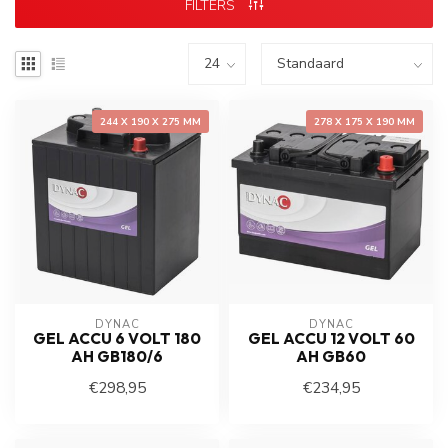
FILTERS
244 X 190 X 275 MM
278 X 175 X 190 MM
DYNAC
DYNAC
GEL ACCU 6 VOLT 180
GEL ACCU 12 VOLT 60
AH GB180/6
AH GB60
€298,95
€234,95