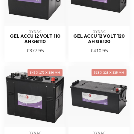
DYNAC
DYNAC
GEL ACCU 12 VOLT 110
GEL ACCU 12 VOLT 120
AH GB110
AH GB120
€377,95
€410,95
345 X 175 X 290 MM
513 X 223 X 225 MM
DYNAC
DYNAC