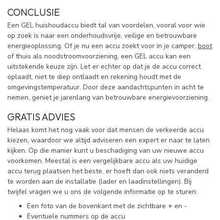
CONCLUSIE
Een GEL huishoudaccu biedt tal van voordelen, vooral voor wie
op zoek is naar een onderhoudsvrije, veilige en betrouwbare
energieoplossing. Of je nu een accu zoekt voor in je camper,
boot
of thuis als noodstroomvoorziening, een GEL accu kan een
uitstekende keuze zijn. Let er echter op dat je de accu correct
oplaadt, niet te diep ontlaadt en rekening houdt met de
omgevingstemperatuur. Door deze aandachtspunten in acht te
nemen, geniet je jarenlang van betrouwbare energievoorziening.
GRATIS ADVIES
Helaas komt het nog vaak voor dat mensen de verkeerde accu
kiezen, waardoor we altijd adviseren een expert er naar te laten
kijken. Op die manier kunt u beschadiging van uw nieuwe accu
voorkomen. Meestal is een vergelijkbare accu als uw huidige
accu terug plaatsen het beste, er hoeft dan ook niets veranderd
te worden aan de installatie (lader en laadinstellingen). Bij
twijfel vragen we u ons de volgende informatie op te sturen:
Een foto van de bovenkant met de zichtbare + en -
Eventuele nummers op de accu