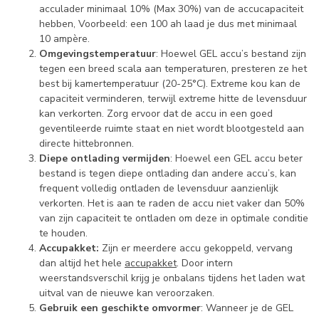
acculader minimaal 10% (Max 30%) van de accucapaciteit
hebben, Voorbeeld: een 100 ah laad je dus met minimaal
10 ampère.
Omgevingstemperatuur
: Hoewel GEL accu’s bestand zijn
tegen een breed scala aan temperaturen, presteren ze het
best bij kamertemperatuur (20-25°C). Extreme kou kan de
capaciteit verminderen, terwijl extreme hitte de levensduur
kan verkorten. Zorg ervoor dat de accu in een goed
geventileerde ruimte staat en niet wordt blootgesteld aan
directe hittebronnen.
Diepe ontlading vermijden
: Hoewel een GEL accu beter
bestand is tegen diepe ontlading dan andere accu’s, kan
frequent volledig ontladen de levensduur aanzienlijk
verkorten. Het is aan te raden de accu niet vaker dan 50%
van zijn capaciteit te ontladen om deze in optimale conditie
te houden.
Accupakket:
Zijn er meerdere accu gekoppeld, vervang
dan altijd het hele
accupakket
. Door intern
weerstandsverschil krijg je onbalans tijdens het laden wat
uitval van de nieuwe kan veroorzaken.
Gebruik een geschikte omvormer
: Wanneer je de GEL