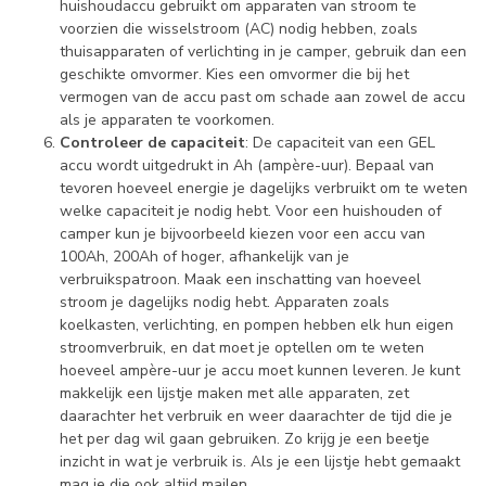
huishoudaccu gebruikt om apparaten van stroom te
voorzien die wisselstroom (AC) nodig hebben, zoals
thuisapparaten of verlichting in je camper, gebruik dan een
geschikte omvormer. Kies een omvormer die bij het
vermogen van de accu past om schade aan zowel de accu
als je apparaten te voorkomen.
Controleer de capaciteit
: De capaciteit van een GEL
accu wordt uitgedrukt in Ah (ampère-uur). Bepaal van
tevoren hoeveel energie je dagelijks verbruikt om te weten
welke capaciteit je nodig hebt. Voor een huishouden of
camper kun je bijvoorbeeld kiezen voor een accu van
100Ah, 200Ah of hoger, afhankelijk van je
verbruikspatroon. Maak een inschatting van hoeveel
stroom je dagelijks nodig hebt. Apparaten zoals
koelkasten, verlichting, en pompen hebben elk hun eigen
stroomverbruik, en dat moet je optellen om te weten
hoeveel ampère-uur je accu moet kunnen leveren. Je kunt
makkelijk een lijstje maken met alle apparaten, zet
daarachter het verbruik en weer daarachter de tijd die je
het per dag wil gaan gebruiken. Zo krijg je een beetje
inzicht in wat je verbruik is. Als je een lijstje hebt gemaakt
mag je die ook altijd mailen.