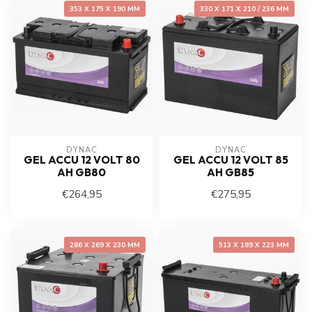
353 X 175 X 190 MM
330 X 171 X 210 / 236 MM
DYNAC
DYNAC
GEL ACCU 12 VOLT 80
GEL ACCU 12 VOLT 85
AH GB80
AH GB85
€264,95
€275,95
286 X 269 X 230 MM
513 X 189 X 223 MM