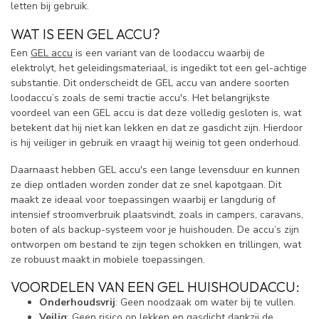
letten bij gebruik.
WAT IS EEN GEL ACCU?
Een
GEL accu
is een variant van de loodaccu waarbij de
elektrolyt, het geleidingsmateriaal, is ingedikt tot een gel-achtige
substantie. Dit onderscheidt de GEL accu van andere soorten
loodaccu’s zoals de semi tractie accu's. Het belangrijkste
voordeel van een GEL accu is dat deze volledig gesloten is, wat
betekent dat hij niet kan lekken en dat ze gasdicht zijn. Hierdoor
is hij veiliger in gebruik en vraagt hij weinig tot geen onderhoud.
Daarnaast hebben GEL accu's een lange levensduur en kunnen
ze diep ontladen worden zonder dat ze snel kapotgaan. Dit
maakt ze ideaal voor toepassingen waarbij er langdurig of
intensief stroomverbruik plaatsvindt, zoals in campers, caravans,
boten of als backup-systeem voor je huishouden. De accu’s zijn
ontworpen om bestand te zijn tegen schokken en trillingen, wat
ze robuust maakt in mobiele toepassingen.
VOORDELEN VAN EEN GEL HUISHOUDACCU:
Onderhoudsvrij
: Geen noodzaak om water bij te vullen.
Veilig
: Geen risico op lekken en gasdicht dankzij de