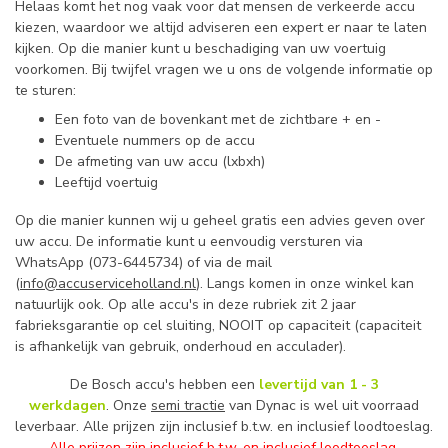
Helaas komt het nog vaak voor dat mensen de verkeerde accu
kiezen, waardoor we altijd adviseren een expert er naar te laten
kijken. Op die manier kunt u beschadiging van uw voertuig
voorkomen. Bij twijfel vragen we u ons de volgende informatie op
te sturen:
Een foto van de bovenkant met de zichtbare + en -
Eventuele nummers op de accu
De afmeting van uw accu (lxbxh)
Leeftijd voertuig
Op die manier kunnen wij u geheel gratis een advies geven over
uw accu. De informatie kunt u eenvoudig versturen via
WhatsApp (073-6445734) of via de mail
(
info@accuserviceholland.nl
). Langs komen in onze winkel kan
natuurlijk ook. Op alle accu's in deze rubriek zit 2 jaar
fabrieksgarantie op cel sluiting, NOOIT op capaciteit (capaciteit
is afhankelijk van gebruik, onderhoud en acculader).
De Bosch accu's hebben een
levertijd van 1 - 3
werkdagen
. Onze
semi tractie
van Dynac is wel uit voorraad
leverbaar. Alle prijzen zijn inclusief b.t.w. en inclusief loodtoeslag.
Alle prijzen zijn inclusief b.t.w. en inclusief loodtoeslag.