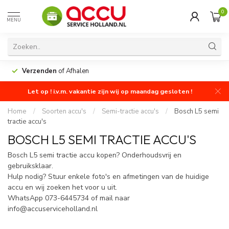
0
MENU
Verzenden
of Afhalen
Let op ! i.v.m. vakantie zijn wij op maandag gesloten !
Home
/
Soorten accu's
/
Semi-tractie accu's
/
Bosch L5 semi
tractie accu's
BOSCH L5 SEMI TRACTIE ACCU'S
Bosch L5 semi tractie accu kopen? Onderhoudsvrij en
gebruiksklaar.
Hulp nodig? Stuur enkele foto's en afmetingen van de huidige
accu en wij zoeken het voor u uit.
WhatsApp 073-6445734 of mail naar
info@accuserviceholland.nl