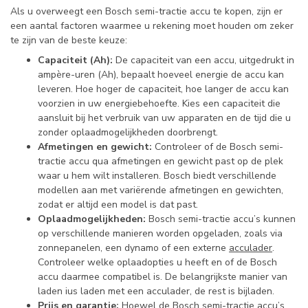
Als u overweegt een Bosch semi-tractie accu te kopen, zijn er
een aantal factoren waarmee u rekening moet houden om zeker
te zijn van de beste keuze:
Capaciteit (Ah):
De capaciteit van een accu, uitgedrukt in
ampère-uren (Ah), bepaalt hoeveel energie de accu kan
leveren. Hoe hoger de capaciteit, hoe langer de accu kan
voorzien in uw energiebehoefte. Kies een capaciteit die
aansluit bij het verbruik van uw apparaten en de tijd die u
zonder oplaadmogelijkheden doorbrengt.
Afmetingen en gewicht:
Controleer of de Bosch semi-
tractie accu qua afmetingen en gewicht past op de plek
waar u hem wilt installeren. Bosch biedt verschillende
modellen aan met variërende afmetingen en gewichten,
zodat er altijd een model is dat past.
Oplaadmogelijkheden:
Bosch semi-tractie accu’s kunnen
op verschillende manieren worden opgeladen, zoals via
zonnepanelen, een dynamo of een externe
acculader
.
Controleer welke oplaadopties u heeft en of de Bosch
accu daarmee compatibel is. De belangrijkste manier van
laden ius laden met een acculader, de rest is bijladen.
Prijs en garantie:
Hoewel de Bosch semi-tractie accu’s