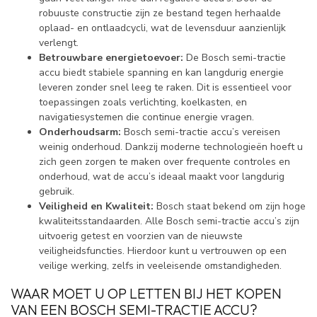
robuuste constructie zijn ze bestand tegen herhaalde
oplaad- en ontlaadcycli, wat de levensduur aanzienlijk
verlengt.
Betrouwbare energietoevoer:
De Bosch semi-tractie
accu biedt stabiele spanning en kan langdurig energie
leveren zonder snel leeg te raken. Dit is essentieel voor
toepassingen zoals verlichting, koelkasten, en
navigatiesystemen die continue energie vragen.
Onderhoudsarm:
Bosch semi-tractie accu’s vereisen
weinig onderhoud. Dankzij moderne technologieën hoeft u
zich geen zorgen te maken over frequente controles en
onderhoud, wat de accu’s ideaal maakt voor langdurig
gebruik.
Veiligheid en Kwaliteit:
Bosch staat bekend om zijn hoge
kwaliteitsstandaarden. Alle Bosch semi-tractie accu’s zijn
uitvoerig getest en voorzien van de nieuwste
veiligheidsfuncties. Hierdoor kunt u vertrouwen op een
veilige werking, zelfs in veeleisende omstandigheden.
WAAR MOET U OP LETTEN BIJ HET KOPEN
VAN EEN BOSCH SEMI-TRACTIE ACCU?