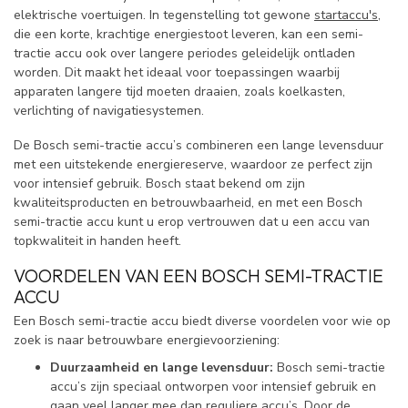
elektrische voertuigen. In tegenstelling tot gewone
startaccu's
,
die een korte, krachtige energiestoot leveren, kan een semi-
tractie accu ook over langere periodes geleidelijk ontladen
worden. Dit maakt het ideaal voor toepassingen waarbij
apparaten langere tijd moeten draaien, zoals koelkasten,
verlichting of navigatiesystemen.
De Bosch semi-tractie accu’s combineren een lange levensduur
met een uitstekende energiereserve, waardoor ze perfect zijn
voor intensief gebruik. Bosch staat bekend om zijn
kwaliteitsproducten en betrouwbaarheid, en met een Bosch
semi-tractie accu kunt u erop vertrouwen dat u een accu van
topkwaliteit in handen heeft.
VOORDELEN VAN EEN BOSCH SEMI-TRACTIE
ACCU
Een Bosch semi-tractie accu biedt diverse voordelen voor wie op
zoek is naar betrouwbare energievoorziening:
Duurzaamheid en lange levensduur:
Bosch semi-tractie
accu’s zijn speciaal ontworpen voor intensief gebruik en
gaan veel langer mee dan reguliere accu’s. Door de