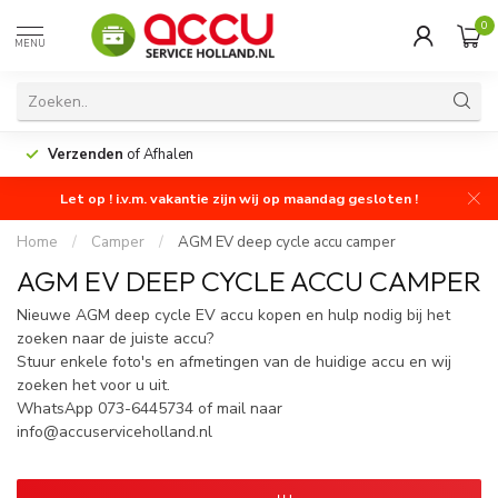
0
MENU
Verzenden
of Afhalen
Let op ! i.v.m. vakantie zijn wij op maandag gesloten !
Home
/
Camper
/
AGM EV deep cycle accu camper
AGM EV DEEP CYCLE ACCU CAMPER
Nieuwe AGM deep cycle EV accu kopen en hulp nodig bij het
zoeken naar de juiste accu?
Stuur enkele foto's en afmetingen van de huidige accu en wij
zoeken het voor u uit.
WhatsApp 073-6445734 of mail naar
info@accuserviceholland.nl