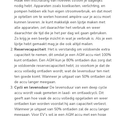
Maak een inschatting van hoeveel stroom je dagelijks
nodig hebt. Apparaten zoals koelkasten, verlichting, en
pompen hebben elk hun eigen stroomverbruik, en dat moet
je optellen om te weten hoeveel ampère-uur je accu moet
kunnen leveren. Je kunt makkelijk een lijstje maken met
alle apparaten, zet daarachter het verbruik en weer
daarachter de tijd die je het per dag wil gaan gebruiken.
Zo krijg je een beetje inzicht in wat je verbruik is. Als je een
lijstje hebt gemaakt mag je die ook altijd mailen.
Reservecapaciteit
: Het is verstandig om voldoende extra
capaciteit te nemen, dit omdat je een AGM accu niet 100%
kunt ontladen. Een AGM kun je 80% ontladen dus zorg dat
je voldoende reservecapaciteit hebt, zo voorkom je dat de
accu volledig ontladen wordt, wat de levensduur ten niet
ten goede komt. Wanneer je uitgaat van 50% ontladen zal
de accu langer meegaan.
Cycli en levensduur
De levensduur van een deep cycle
accu wordt vaak gemeten in laad- en ontlaadcycli. Dit
geeft aan hoe vaak de accu volledig opgeladen en weer
ontladen kan worden voordat hij aan capaciteit verliest.
Wanneer je uitgaat van 50% ontladen zal de accu langer
meegaan. Voor EV’s wil je een AGM accu met een hoge