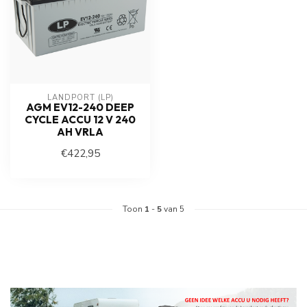
LANDPORT (LP)
AGM EV12-240 DEEP
CYCLE ACCU 12 V 240
AH VRLA
€422,95
Toon
1
-
5
van 5