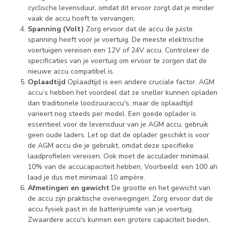
cyclische levensduur, omdat dit ervoor zorgt dat je minder
vaak de accu hoeft te vervangen.
Spanning (Volt)
Zorg ervoor dat de accu de juiste
spanning heeft voor je voertuig. De meeste elektrische
voertuigen vereisen een 12V of 24V accu. Controleer de
specificaties van je voertuig om ervoor te zorgen dat de
nieuwe accu compatibel is.
Oplaadtijd
Oplaadtijd is een andere cruciale factor. AGM
accu’s hebben het voordeel dat ze sneller kunnen opladen
dan traditionele loodzuuraccu's, maar de oplaadtijd
varieert nog steeds per model. Een goede oplader is
essentieel voor de levensduur van je AGM accu, gebruik
geen oude laders. Let op dat de oplader geschikt is voor
de AGM accu die je gebruikt, omdat deze specifieke
laadprofielen vereisen. Ook moet de acculader minimaal
10% van de accucapaciteit hebben, Voorbeeld: een 100 ah
laad je dus met minimaal 10 ampère.
Afmetingen en gewicht
De grootte en het gewicht van
de accu zijn praktische overwegingen. Zorg ervoor dat de
accu fysiek past in de batterijruimte van je voertuig.
Zwaardere accu's kunnen een grotere capaciteit bieden,