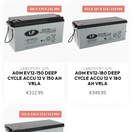
483 X 170 X 241 MM
532 X 207 X 214 / 219 MM
LANDPORT (LP)
LANDPORT (LP)
AGM EV12-150 DEEP
AGM EV12-180 DEEP
CYCLE ACCU 12 V 150 AH
CYCLE ACCU 12 V 180
VRLA
AH VRLA
€312,95
€349,95
522 X 240 X 219 / 224 MM