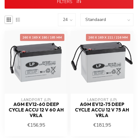
FILTERS
260 X 169 X 180 / 185 MM
260 X 169 X 211 / 216 MM
LANDPORT (LP)
LANDPORT (LP)
AGM EV12-60 DEEP
AGM EV12-75 DEEP
CYCLE ACCU 12 V 60 AH
CYCLE ACCU 12 V 75 AH
VRLA
VRLA
€156,95
€181,95