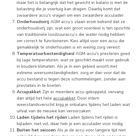
maar het is belangrijk dat het gewicht in balans is met de
belasting die je voertuig kan dragen. Daarbij komt dat
zwaardere accu's vragen om een zwaardere acculader.
Onderhoudsvrij
AGM accu’s staan erom bekend dat ze
onderhoudsvrij zijn, wat een groot voordeel is ten opzichte
van traditionele loodzuuraccu’s die water nodig hebben
om correct te functioneren. Kies altijd voor een accu die
gemakkelijk te onderhouden is en weinig zorg vereist.
Temperatuurbestendigheid
AGM-accu's presteren goed
bij lage temperaturen, wat ze geschikt maakt voor gebruik
in koudere klimaten. Als je in een gebied woont met
extreme weersomstandigheden, zorg er dan voor dat de
accu bestand is tegen deze schommelingen, zonder aan
prestaties in te boeten.
Accupakket
Zijn er meerdere accu gekoppeld, vervang
dan altijd het hele
accupakket
. Door intern
weerstandsverschil krijg je onbalans tijdens het laden wat
uitval van de nieuwe kan veroorzaken.
Laden tijdens het rijden
Laden tijdens het rijden is
bijladen, niet vol, daar heb je een acculader voor nodig.
Buiten het seizoen
Als je de accu voor langere tijd niet