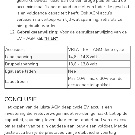
gebruikt, bewaar deze dan op een droge plek en laad de
accu minimaal 1x per maand op met een lader die geschikt
is en voldoende capaciteit heeft. Ook AGM accu’s
verliezen na verloop van tijd wat spanning, zelfs als ze
niet gebruikt worden.
Gebruiksaanwijzing:
Voor de gebruiksaanwijzing van de
EV - AGM klik
"HIER"
Accusoort
VRLA - EV - AGM deep cycle
Laadspanning
14,6 - 14,8 volt
Druppelspanning
13,6 - 13,8 volt
Egalisatie laden
Nee
Min. 10% - max. 30% van de
Laadstroom
accucapaciteit/pakket
CONCLUSIE
Het kopen van de juiste AGM deep cycle EV accu is een
investering die weloverwogen moet worden gemaakt. Let op de
capaciteit, spanning, levensduur en het onderhoud van de accu
om er zeker van te zijn dat deze aan jouw eisen voldoet. Met de
juiste accu kun je de prestaties van je elektrische voertuig