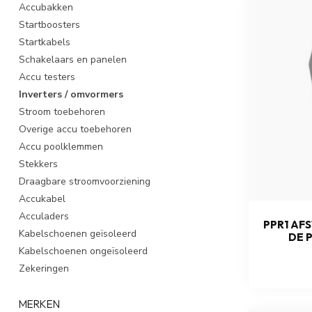
Accubakken
Startboosters
Startkabels
Schakelaars en panelen
Accu testers
Inverters / omvormers
Stroom toebehoren
Overige accu toebehoren
Accu poolklemmen
Stekkers
Draagbare stroomvoorziening
Accukabel
Acculaders
PPR1 AF
Kabelschoenen geïsoleerd
DE P
Kabelschoenen ongeïsoleerd
Zekeringen
MERKEN