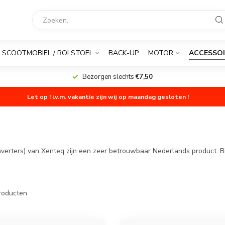
SCOOTMOBIEL / ROLSTOEL
BACK-UP
MOTOR
ACCESSOI
Bezorgen slechts
€7,50
Let op ! i.v.m. vakantie zijn wij op maandag gesloten !
erters) van Xenteq zijn een zeer betrouwbaar Nederlands product. Bij 
roducten