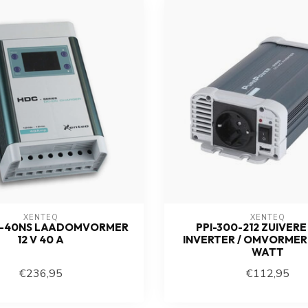
XENTEQ
XENTEQ
12-40NS LAADOMVORMER
PPI-300-212 ZUIVERE
12 V 40 A
INVERTER / OMVORMER 
WATT
€236,95
€112,95