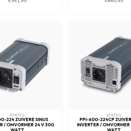
€541,95
€660,95
XENTEQ
XENTEQ
00-224 ZUIVERE SINUS
PPI-600-224CP ZUIVER
R / OMVORMER 24 V 300
INVERTER / OMVORMER 
WATT
WATT