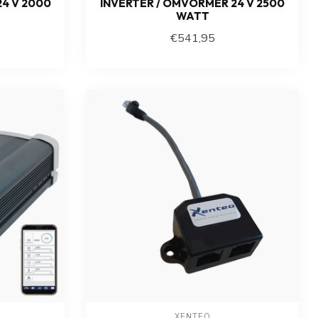
4 V 2000
INVERTER / OMVORMER 24 V 2500
WATT
€541,95
XENTEQ