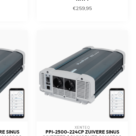
€259,95
XENTEQ
RE SINUS
PPI-2500-224CP ZUIVERE SINUS