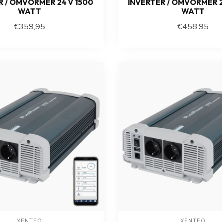
R / OMVORMER 24 V 1500
INVERTER / OMVORMER 2
WATT
WATT
€359,95
€458,95
XENTEQ
XENTEQ