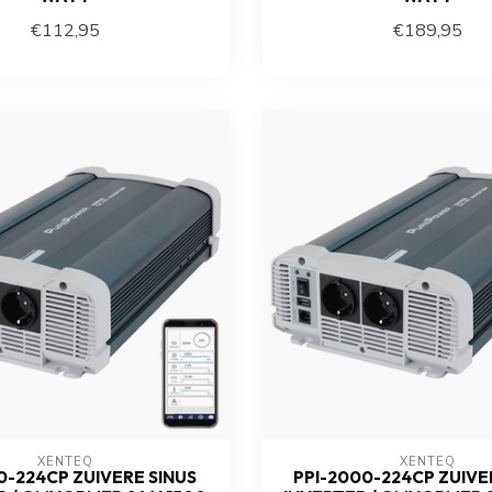
€112,95
€189,95
XENTEQ
XENTEQ
0-224CP ZUIVERE SINUS
PPI-2000-224CP ZUIVE