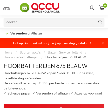
0
MENU
Verzenden
of Afhalen
Let op ! i.v.m. vakantie zijn wij op maandag gesloten !
Home
/
Soorten accu's
/
Batterij Service Holland
/
Hoorapparaat batterijen
/
Hoorbatterijen 675 BLAUW
HOORBATTERIJEN 675 BLAUW
Hoorbatterijen 675 BLAUW kopen? voor 15.30 uur besteld,
dezelfde dag verzonden.
De verzendkosten zijn € 3,95 per bestelling en ze kunnen door
de brievenbus.
✓ Scherpe prijzen ✓ Verzenden of afhalen ✓ Alles op voorraad