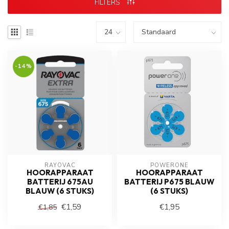
FILTERS
-14%
RAYOVAC
POWERONE
HOORAPPARAAT
HOORAPPARAAT
BATTERIJ 675AU
BATTERIJ P675 BLAUW
BLAUW (6 STUKS)
(6 STUKS)
€1,59
€1,95
€1,85