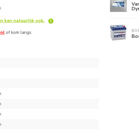
Var
g.
Dy
n kan natuurlijk ook.
BO
.nl
of kom langs.
Bos
m
m
m
m