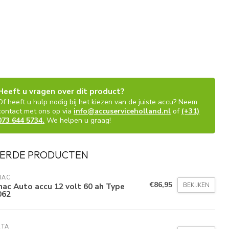
Heeft u vragen over dit product?
Of heeft u hulp nodig bij het kiezen van de juiste accu? Neem
contact met ons op via
info@accuserviceholland.nl
of
(+31)
073 644 5734.
We helpen u graag!
ERDE PRODUCTEN
NAC
€86,95
BEKIJKEN
ac Auto accu 12 volt 60 ah Type
062
RTA