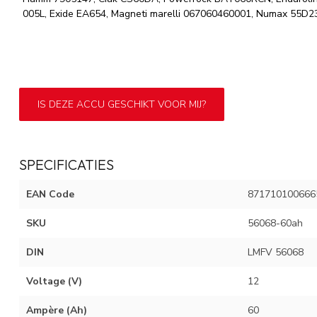
005L, Exide EA654, Magneti marelli 067060460001, Numax 55D2
IS DEZE ACCU GESCHIKT VOOR MIJ?
SPECIFICATIES
EAN Code
871710100666
SKU
56068-60ah
DIN
LMFV 56068
Voltage (V)
12
Ampère (Ah)
60