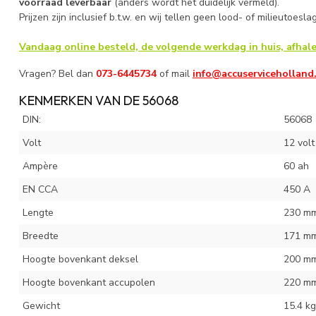
voorraad leverbaar
(anders wordt het duidelijk vermeld).
Prijzen zijn inclusief b.t.w. en wij tellen geen lood- of milieutoesla
Vandaag online besteld, de volgende werkdag in huis, afhale
Vragen? Bel dan
073-6445734
of mail
info@accuserviceholland
KENMERKEN VAN DE 56068
DIN:
56068
Volt
12 volt
Ampère
60 ah
EN CCA
450 A
Lengte
230 m
Breedte
171 m
Hoogte bovenkant deksel
200 m
Hoogte bovenkant accupolen
220 m
Gewicht
15.4 kg