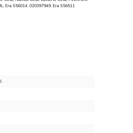
3L, Era S56014, 020397949, Era S56511
5