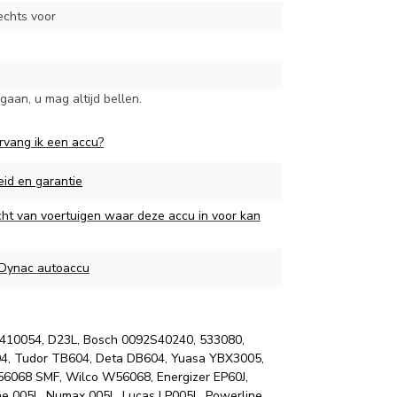
echts voor
aan, u mag altijd bellen.
rvang ik een accu?
eid en garantie
cht van voertuigen waar deze accu in voor kan
 Dynac autoaccu
0410054, D23L, Bosch 0092S40240, 533080,
04, Tudor TB604, Deta DB604, Yuasa YBX3005,
56068 SMF, Wilco W56068, Energizer EP60J,
 005L, Numax 005L, Lucas LP005L, Powerline