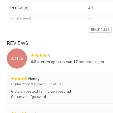
EN CCA (A)
450
Lengte (mm)
230
Breedte (mm)
171
BEKIJK ALLES
Hoogte (mm)
200/220
REVIEWS
Gewicht (Kg)
15.4
4.9
/
5
Layout
0.
4.9
sterren op basis van
17
beoordelingen
Terminal
1
Henny
Holddown
---
Geplaatst op 9 Januari 2025 at 10:20
Gisteren besteld vanmorgen bezorgd.
Succesvol afgeleverd.