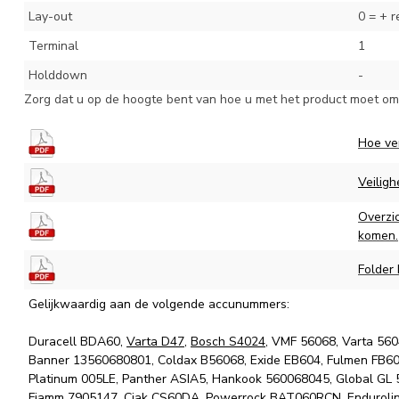
Lay-out
0 = + r
Terminal
1
Holddown
-
Zorg dat u op de hoogte bent van hoe u met het product moet omg
Hoe ve
Veiligh
Overzi
komen.
Folder
Gelijkwaardig aan de volgende accunummers:
Duracell BDA60,
Varta D47
,
Bosch S4024
, VMF 56068, Varta 56
Banner 13560680801, Coldax B56068, Exide EB604, Fulmen FB6
Platinum 005LE, Panther ASIA5, Hankook 560068045, Global GL 
Fiamm 7905147, Ciak CS60DA, Powerrock BAT060RCN, Enduroline