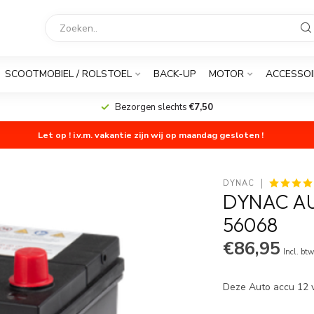
SCOOTMOBIEL / ROLSTOEL
BACK-UP
MOTOR
ACCESSOI
Bezorgen slechts
€7,50
Let op ! i.v.m. vakantie zijn wij op maandag gesloten !
DYNAC
DYNAC AU
56068
€86,95
Incl. bt
Deze Auto accu 12 v