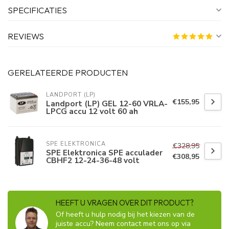
SPECIFICATIES
REVIEWS
GERELATEERDE PRODUCTEN
LANDPORT (LP)
€155,95
Landport (LP) GEL 12-60 VRLA-
LPCG accu 12 volt 60 ah
SPE ELEKTRONICA
€328,95
SPE Elektronica SPE acculader
€308,95
CBHF2 12-24-36-48 volt
HEEFT U VRAGEN OVER DIT PRODUCT?
Of heeft u hulp nodig bij het kiezen van de
juiste accu? Neem contact met ons op via