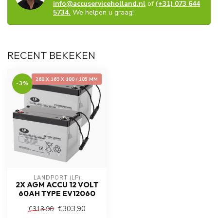
info@accuserviceholland.nl
of
(+31) 073 644
5734.
We helpen u graag!
RECENT BEKEKEN
260 X 169 X 180 / 185 MM
-3%
LANDPORT (LP)
2X AGM ACCU 12 VOLT
60AH TYPE EV12060
€303,90
€313,90