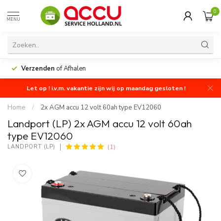
0
MENU
Verzenden
of Afhalen
Let op ! i.v.m. vakantie zijn wij op maandag gesloten !
Home
/
2x AGM accu 12 volt 60ah type EV12060
Landport (LP) 2x AGM accu 12 volt 60ah
type EV12060
(1)
LANDPORT (LP)