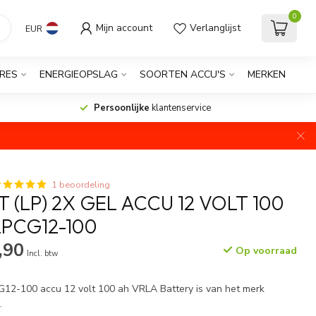
0
Mijn account
Verlanglijst
EUR
RES
ENERGIEOPSLAG
SOORTEN ACCU'S
MERKEN
Persoonlijke
klantenservice
1 beoordeling
(LP) 2X GEL ACCU 12 VOLT 100
LPCG12-100
,90
Op voorraad
Incl. btw
G12-100 accu 12 volt 100 ah VRLA Battery is van het merk
r
.