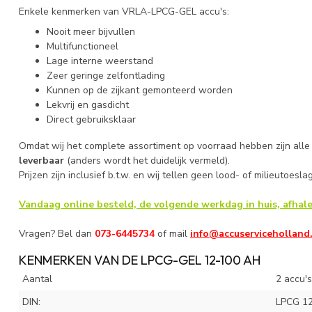
Enkele kenmerken van VRLA-LPCG-GEL accu's:
Nooit meer bijvullen
Multifunctioneel
Lage interne weerstand
Zeer geringe zelfontlading
Kunnen op de zijkant gemonteerd worden
Lekvrij en gasdicht
Direct gebruiksklaar
Omdat wij het complete assortiment op voorraad hebben zijn all
leverbaar
(anders wordt het duidelijk vermeld).
Prijzen zijn inclusief b.t.w. en wij tellen geen lood- of milieutoesla
Vandaag online besteld, de volgende werkdag in huis, afhale
Vragen? Bel dan
073-6445734
of mail
info@accuserviceholland
KENMERKEN VAN DE LPCG-GEL 12-100 AH
Aantal
2 accu's
DIN:
LPCG 1