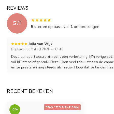
Hoogte (mm)
212/218
REVIEWS
Gewicht (Kg)
31.2
5
/
5
Layout
1 = + links
5
sterren op basis van
1
beoordelingen
Terminal
T11
Julia van Wijk
Holddown
---
Geplaatst op 9 April 2026 at 18:46
Deze Landport accu's zijn echt een verbetering. M'n vorige set,
vol bij intensief gebruik. Deze lijken veel robuuster en de capa
en ze presteren nog steeds als nieuw. Hoop dat ze langer mee
RECENT BEKEKEN
330 X 173 X 212 / 218 MM
-2%