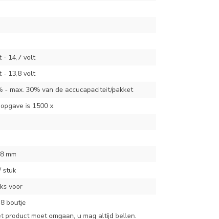
t - 14,7 volt
t - 13,8 volt
% - max. 30% van de accucapaciteit/pakket
sopgave is 1500 x
18 mm
/ stuk
nks voor
8 boutje
et product moet omgaan, u mag altijd bellen.