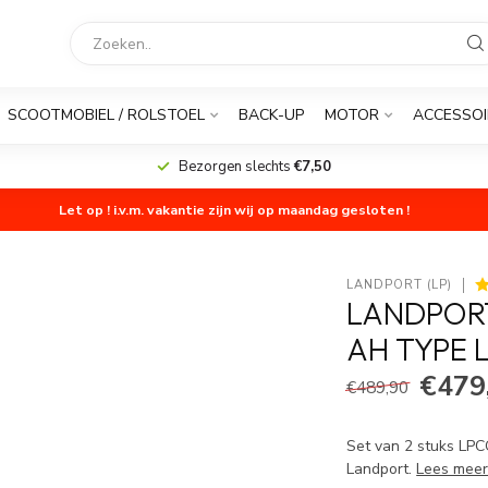
SCOOTMOBIEL / ROLSTOEL
BACK-UP
MOTOR
ACCESSOI
Bezorgen slechts
€7,50
Let op ! i.v.m. vakantie zijn wij op maandag gesloten !
LANDPORT (LP)
LANDPORT 
AH TYPE 
€479
€489,90
Set van 2 stuks LPC
Landport.
Lees mee