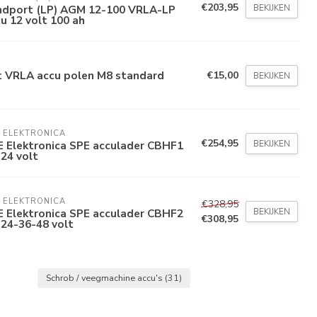
€203,95
BEKIJKEN
ndport (LP) AGM 12-100 VRLA-LP
u 12 volt 100 ah
t VRLA accu polen M8 standard
€15,00
BEKIJKEN
 ELEKTRONICA
€254,95
BEKIJKEN
E Elektronica SPE acculader CBHF1
24 volt
 ELEKTRONICA
€328,95
BEKIJKEN
E Elektronica SPE acculader CBHF2
€308,95
24-36-48 volt
Schrob / veegmachine accu's
(31)