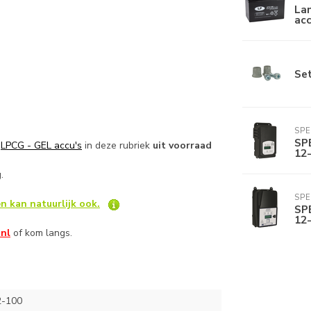
La
acc
Se
SPE
SP
e
LPCG - GEL accu's
in deze rubriek
uit voorraad
12-
g.
SPE
n kan natuurlijk ook.
SP
12-
.nl
of kom langs.
2-100