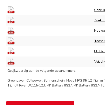
Gebrui
Zoekhul
Hoe ga
Techni
EU Decl
Veiligh
Gelijkwaardig aan de volgende accunummers:
Greensaver, Cellpower, Sonnenschein, Move MPG 95-12, Fiamm, Vi
12, Full River DC115-12B, MK Battery 8G27, MK Battery 8G27-T