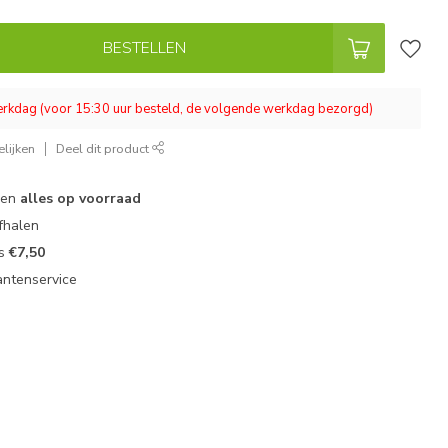
BESTELLEN
werkdag (voor 15:30 uur besteld, de volgende werkdag bezorgd)
lijken
Deel dit product
 en
alles op voorraad
fhalen
ts
€7,50
antenservice