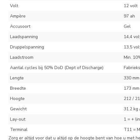
Volt
12 volt
Ampère
97 ah
Accusoort
Gel
Laadspanning
14,4 vol
Druppelspanning
13,5 vol
Laadstroom
Min. 10
Aantal cycles bij 50% DoD (Dept of Discharge)
Fabriek
Lengte
330 mm
Breedte
173 mm
Hoogte
212 / 2
Gewicht
31.2 kg 
Lay-out
1 = + li
Terminal
T11 = M
Zorg er altijd voor dat u altijd op de hoogte bent van hoe u met h