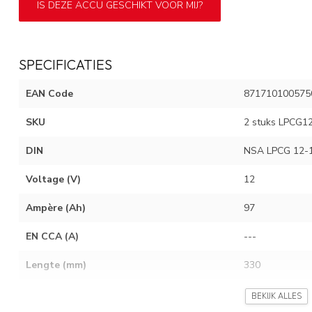
IS DEZE ACCU GESCHIKT VOOR MIJ?
SPECIFICATIES
EAN Code
871710100575
SKU
2 stuks LPCG12
DIN
NSA LPCG 12-
Voltage (V)
12
Ampère (Ah)
97
EN CCA (A)
---
Lengte (mm)
330
Breedte (mm)
173
BEKIJK ALLES