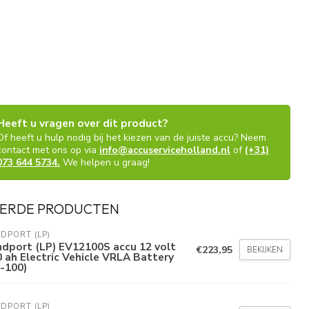
Heeft u vragen over dit product?
Of heeft u hulp nodig bij het kiezen van de juiste accu? Neem
contact met ons op via
info@accuserviceholland.nl
of
(+31)
073 644 5734.
We helpen u graag!
ERDE PRODUCTEN
DPORT (LP)
dport (LP) EV12100S accu 12 volt
€223,95
BEKIJKEN
 ah Electric Vehicle VRLA Battery
-100)
DPORT (LP)