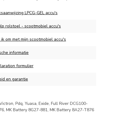
ksaanwijzing LPCG-GEL accu's
p rolstoel - scootmobiel accu's
 ik om met mijn scootmobiel accu's
sche informatie
aration formulier
eid en garantie
ctron, Pdq, Yuasa, Exide, Full River DCG100-
876, MK Battery 8G27-881, MK Battery 8A27-T876