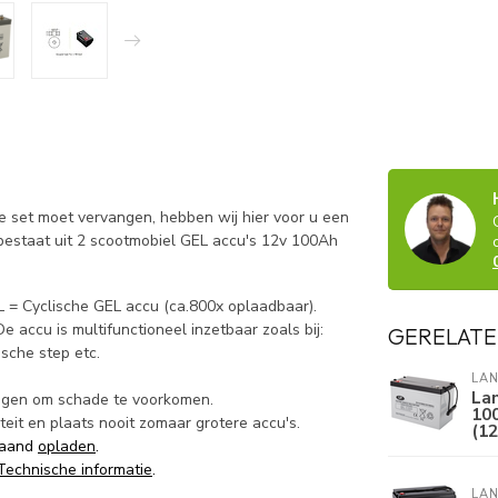
le set moet vervangen, hebben wij hier voor u een
 bestaat uit 2 scootmobiel GEL accu's 12v 100Ah
= Cyclische GEL accu (ca.800x oplaadbaar).
De accu is multifunctioneel inzetbaar zoals bij:
GERELATE
ische step etc.
LAN
Lan
angen om schade te voorkomen.
100
teit en plaats nooit zomaar grotere accu's.
(12
 maand
opladen
.
Technische informatie
.
LAN