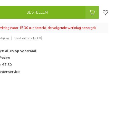
BESTELLEN
werkdag (voor 15:30 uur besteld, de volgende werkdag bezorgd)
lijken
Deel dit product
 en
alles op voorraad
fhalen
ts
€7,50
antenservice