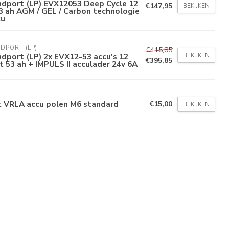
ndport (LP) EVX12053 Deep Cycle 12
€147,95
BEKIJKEN
3 ah AGM / GEL / Carbon technologie
cu
DPORT (LP)
€415,85
BEKIJKEN
dport (LP) 2x EVX12-53 accu's 12
€395,85
t 53 ah + IMPULS II acculader 24v 6A
t VRLA accu polen M6 standard
€15,00
BEKIJKEN