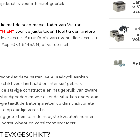
La
ideaal is voor intensief gebruik.
v 5
ac
tie met de scootmobiel lader van Victron.
LAN
"HIER"
voor de juiste lader. Heeft u een andere
Lan
deze accu's. Stuur foto's van uw huidige accu's +
vol
sApp (073-6445734) of via de mail
Se
voor dat deze batterij vele laadcycli aankan
schikt voor herhaald en intensief gebruik.
r de stevige constructie en het gebruik van zware
tandigheden en veeleisende situaties doorstaan.
gie laadt de batterij sneller op dan traditionele
e oplaadtijd vereist is.
erig getest om aan de hoogste kwaliteitsnormen
ij betrouwbaar en consistent presteert.
T EVX GESCHIKT?