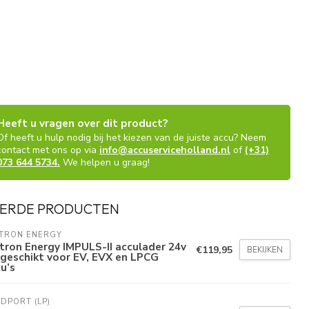
Heeft u vragen over dit product?
Of heeft u hulp nodig bij het kiezen van de juiste accu? Neem
contact met ons op via
info@accuserviceholland.nl
of
(+31)
073 644 5734.
We helpen u graag!
ERDE PRODUCTEN
CTRON ENERGY
tron Energy IMPULS-II acculader 24v
€119,95
BEKIJKEN
geschikt voor EV, EVX en LPCG
u’s
DPORT (LP)