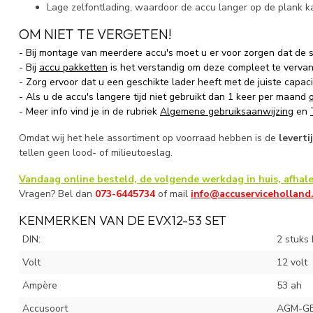
Lage zelfontlading, waardoor de accu langer op de plank ka
OM NIET TE VERGETEN!
- Bij montage van meerdere accu's moet u er voor zorgen dat de span
- Bij
accu pakketten
is het verstandig om deze compleet te verv
- Zorg ervoor dat u een geschikte lader heeft met de juiste capaci
- Als u de accu's langere tijd niet gebruikt dan 1 keer per maand
- Meer info vind je in de rubriek
Algemene gebruiksaanwijzing
en
Omdat wij het hele assortiment op voorraad hebben is de
levert
tellen geen lood- of milieutoeslag.
Vandaag online besteld, de volgende werkdag in huis, afhale
Vragen? Bel dan
073-6445734
of mail
info@accuserviceholland
KENMERKEN VAN DE EVX12-53 SET
DIN:
2 stuks
Volt
12 volt
Ampère
53 ah
Accusoort
AGM-GE