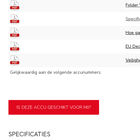
Folder
Specifi
Hoe ga
EU Decl
Veiligh
Gelijkwaardig aan de volgende accunummers:
IS DEZE ACCU GESCHIKT VOOR MIJ?
SPECIFICATIES