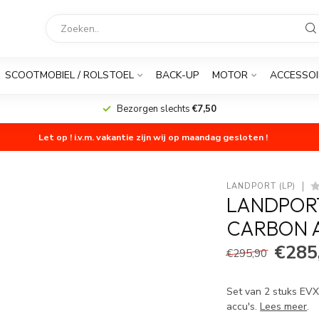
SCOOTMOBIEL / ROLSTOEL
BACK-UP
MOTOR
ACCESSOI
Bezorgen slechts
€7,50
Let op ! i.v.m. vakantie zijn wij op maandag gesloten !
LANDPORT (LP)
LANDPORT 
CARBON A
€285
€295,90
Set van 2 stuks EVX
accu's.
Lees meer
.