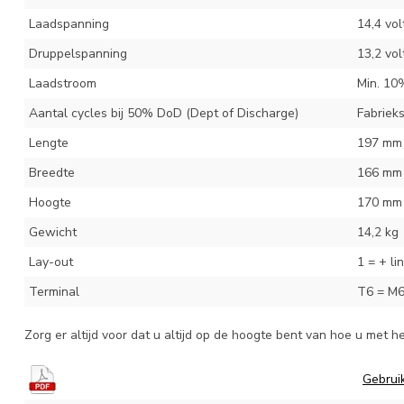
Laadspanning
14,4 vol
Druppelspanning
13,2 vol
Laadstroom
Min. 10
Aantal cycles bij 50% DoD (Dept of Discharge)
Fabriek
Lengte
197 mm
Breedte
166 mm
Hoogte
170 mm
Gewicht
14,2 kg
Lay-out
1 = + li
Terminal
T6 = M6
Zorg er altijd voor dat u altijd op de hoogte bent van hoe u met h
Gebrui