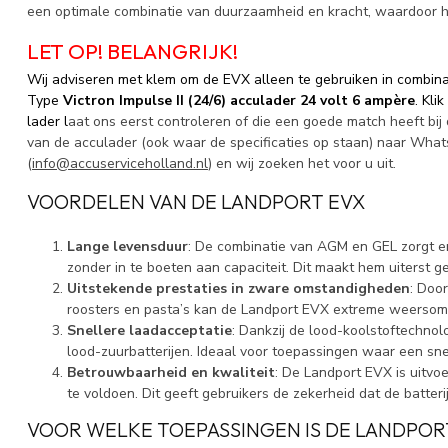
een optimale combinatie van duurzaamheid en kracht, waardoor hij 
LET OP! BELANGRIJK!
Wij adviseren met klem om de EVX alleen te gebruiken in combina
Type
Victron Impulse II (24/6) acculader 24 volt 6 ampère
. Klik
lader l
aat ons eerst controleren of die een goede match heeft bij 
van de acculader (ook waar de specificaties op staan) naar What
(
info@accuserviceholland.nl
) en wij zoeken het voor u uit.
VOORDELEN VAN DE LANDPORT EVX
Lange levensduur
: De combinatie van AGM en GEL zorgt er
zonder in te boeten aan capaciteit. Dit maakt hem uiterst ge
Uitstekende prestaties in zware omstandigheden
: Doo
roosters en pasta’s kan de Landport EVX extreme weersoms
Snellere laadacceptatie
: Dankzij de lood-koolstoftechnolo
lood-zuurbatterijen. Ideaal voor toepassingen waar een snell
Betrouwbaarheid en kwaliteit
: De Landport EVX is uitvo
te voldoen. Dit geeft gebruikers de zekerheid dat de batter
VOOR WELKE TOEPASSINGEN IS DE LANDPOR