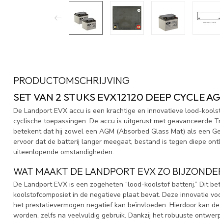
PRODUCTOMSCHRIJVING
SET VAN 2 STUKS EVX12120 DEEP CYCLE A
De Landport EVX accu is een krachtige en innovatieve lood-koolsto
cyclische toepassingen. De accu is uitgerust met geavanceerde
betekent dat hij zowel een AGM (Absorbed Glass Mat) als een Gel
ervoor dat de batterij langer meegaat, bestand is tegen diepe on
uiteenlopende omstandigheden.
WAT MAAKT DE LANDPORT EVX ZO BIJZONDE
De Landport EVX is een zogeheten “lood-koolstof batterij.” Dit bet
koolstofcomposiet in de negatieve plaat bevat. Deze innovatie vo
het prestatievermogen negatief kan beïnvloeden. Hierdoor kan de 
worden, zelfs na veelvuldig gebruik. Dankzij het robuuste ontwer