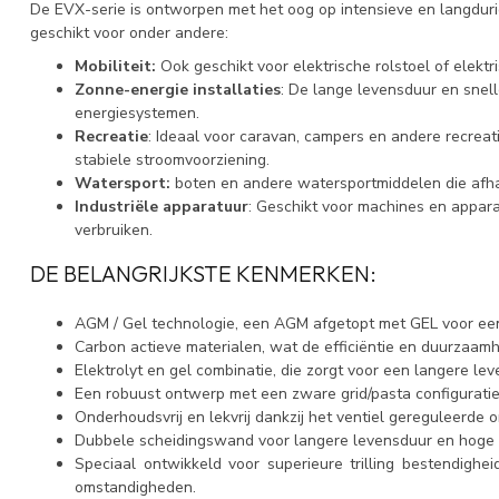
De EVX-serie is ontworpen met het oog op intensieve en langdurig
geschikt voor onder andere:
Mobiliteit:
Ook geschikt voor elektrische rolstoel of elekt
Zonne-energie installaties
: De lange levensduur en snel
energiesystemen.
Recreatie
: Ideaal voor caravan, campers en andere recreati
stabiele stroomvoorziening.
Watersport:
boten en andere watersportmiddelen die afhan
Industriële apparatuur
: Geschikt voor machines en appara
verbruiken.
DE BELANGRIJKSTE KENMERKEN:
AGM / Gel technologie, een AGM afgetopt met GEL voor ee
Carbon actieve materialen, wat de efficiëntie en duurzaamh
Elektrolyt en gel combinatie, die zorgt voor een langere leve
Een robuust ontwerp met een zware grid/pasta configuratie,
Onderhoudsvrij en lekvrij dankzij het ventiel gereguleerde 
Dubbele scheidingswand voor langere levensduur en hoge 
Speciaal ontwikkeld voor superieure trilling bestendighe
omstandigheden.