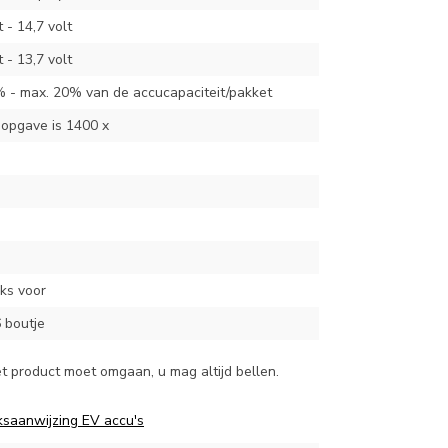
t - 14,7 volt
t - 13,7 volt
% - max. 20% van de accucapaciteit/pakket
sopgave is 1400 x
nks voor
 boutje
et product moet omgaan, u mag altijd bellen.
ksaanwijzing EV accu's