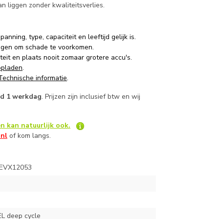
n liggen zonder kwaliteitsverlies.
ning, type, capaciteit en leeftijd gelijk is.
angen om schade te voorkomen.
teit en plaats nooit zomaar grotere accu's.
opladen
.
Technische informatie
.
ijd 1 werkdag
. Prijzen zijn inclusief btw en wij
n kan natuurlijk ook.
.nl
of kom langs.
 EVX12053
L deep cycle