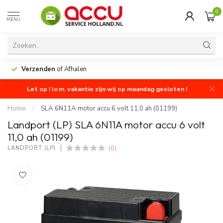
0
MENU
Verzenden
of Afhalen
Let op ! i.v.m. vakantie zijn wij op maandag gesloten !
Home
/
SLA 6N11A motor accu 6 volt 11,0 ah (01199)
Landport (LP) SLA 6N11A motor accu 6 volt
11,0 ah (01199)
(0)
LANDPORT (LP)