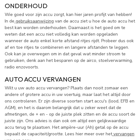
ONDERHOUD
Wie goed voor zijn accu zorgt, kan hier jaren profijt van hebben!
In de
gebruiksaanwijzing
van de accu ziet u hoe de auto accu het
best kan worden onderhouden. Daarnaast is het goed om te
weten dat een accu niet volledig kan worden opgeladen
wanneer de auto enkel korte afstand ritjes rijdt. Probeer dus ook
af en toe ritjes te combineren en langere afstanden te leggen.
Ook kan je overwegen om in dat geval wat minder stroom te
gebruiken, denk aan het besparen op de airco, stoelverwarming,
radio enzovoorts.
AUTO ACCU VERVANGEN
Wilt u uw auto accu vervangen? Plaats dan nooit zomaar een
andere of grotere accu in uw voertuig, maar laat het altijd door
ons controleren. Er zijn diverse soorten start accu's (lood, EFB en
AGM), en het is daarom belangrijk dat u zeker weet dat de
afmetingen, de + en - op de juiste plek zitten en de accu soort de
juiste zijn. Ons advies is dan ook om altijd een gelijkwaardige
accu terug te plaatsen. Het ampère-uur (Ah) getal op de accu
bepaalt de capaciteit/grootte. Lees hier meer over het
vervangen