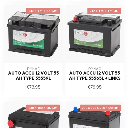
242 X 175 X 175 MM
242 X 175 X 175 MM
DYNAC
DYNAC
AUTO ACCU 12 VOLT 55
AUTO ACCU 12 VOLT 55
AH TYPE 55559L
AH TYPE 55565L + LINKS
€73,95
€79,95
238 X 180 X 182 MM
230 X 171 X 200 / 220 MM