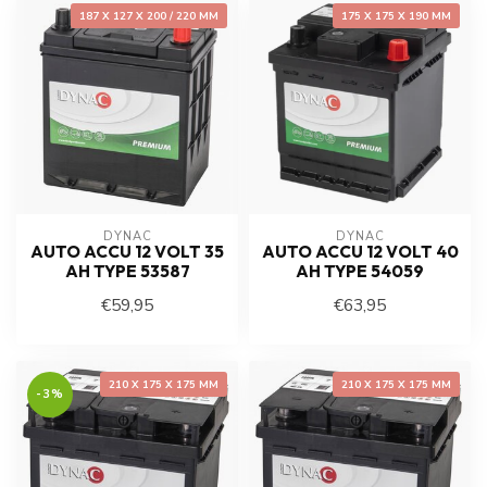
187 X 127 X 200 / 220 MM
175 X 175 X 190 MM
DYNAC
DYNAC
AUTO ACCU 12 VOLT 35
AUTO ACCU 12 VOLT 40
AH TYPE 53587
AH TYPE 54059
€59,95
€63,95
210 X 175 X 175 MM
210 X 175 X 175 MM
-3%