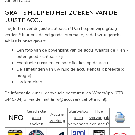
van een accu
.
GRATIS HULP BIJ HET ZOEKEN VAN DE
JUISTE ACCU
Twijfelt u over de juiste autoaccu? Dan helpen wij u graag
verder. Stuur ons de volgende informatie, zodat wij u gericht
advies kunnen geven:
Een foto van de bovenkant van de accu, waarbij de + en -
polen goed zichtbaar zijn.
Eventuele nummers en specificaties op de accu.
De afmetingen van uw huidige accu (lengte x breedte x
hoogte).
Uw kenteken.
De informatie kunt u eenvoudig versturen via WhatsApp (073-
6445734) of via de mail (
info@accuserviceholland.nl
).
Geschikte
Start-stop
Hoe
Accu &
INFO
accu
accu
vervang ik
werking
zoeken
vervangen
een accu?