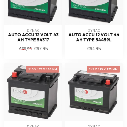
DYNAC
DYNAC
AUTO ACCU 12 VOLT 43
AUTO ACCU 12 VOLT 44
AH TYPE 54317
AH TYPE 54459L
€67,95
€64,95
€69,95
210 X 175 X 190 MM
242 X 175 X 175 MM
DYNAC
DYNAC