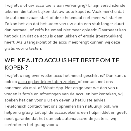
Twijfelt u of uw accu toe is aan vervanging? Er zijn verschillende
tekenen die laten blijken dat uw auto kapot is. Vaak merkt u dat
de auto moeizaam start of deze helemaal niet meer wil starten.
Zo kan het zijn dat het laden van uw auto een stuk langer duurt
dan normaal, of zelfs helemaal niet meer oplaadt. Daarnaast kan
het ook zijn dat de accu is gaan lekken of erosie (roestvlekken)
heeft. Als u langskomt of de accu meebrengt kunnen wij deze
gratis voor u testen.
WELKE AUTO ACCU IS HET BESTE OM TE
KOPEN?
Twijfelt u nog over welke accu het meest geschikt is? Dan kunt u
ook op
accu op kenteken laten zoeken
of contact met ons
opnemen via mail of WhatsApp. Het enige wat we dan van u
vragen is foto’s en afmetingen van de accu en het kenteken, wij
zoeken het dan voor u uit en geven u het juiste advies.
Telefonisch contact met ons opnemen kan natuurlijk ook, we
helpen u graag! Let op! de accuzoeker is een hulpmiddel en geeft
nooit garantie dat het dan ook automatische de juiste is, wij
controleren het graag voor u.