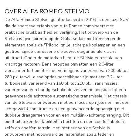
OVER ALFA ROMEO STELVIO
De Alfa Romeo Stelvio, geïntroduceerd in 2016, is een luxe SUV
die de sportieve erfenis van Alfa Romeo combineert met
praktische bruikbaarheid en verfijning. Het ontwerp van de
Stelvio is geïnspireerd op de Giulia sedan, met kenmerkende
elementen zoals de 'Trilobo' grille, scherpe koplampen en een
gestroomlijnde carrosserie die zowel elegantie als kracht
uitstraalt. Onder de motorkap biedt de Stelvio een scala aan
krachtige motoren. Benzineopties omvatten een 2.0-liter
viercilinder turbomotor met vermogens variërend van 200 pk tot
280 pk, terwijl dieselopties beschikbaar zijn met een 2.2-liter
turbodiesel, variërend van 160 pk tot 210 pk. Transmissies
variëren van een handgeschakelde zesversnellingsbak tot een
geavanceerde achttraps automatische transmissie. Het chassis
van de Stelvio is ontworpen met een focus op rijplezier, met een
lichtgewicht constructie en een geavanceerde ophanging met
dubbele draagarmen voor en een multilink-achterophanging. Dit
biedt uitstekende stabiliteit in bochten en een comfortabele rit,
zelfs op oneffen terrein. Het interieur van de Stelvio is
ontworpen met hoogwaardige materialen zoals leder en