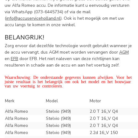
uw Alfa Romeo accu. De informatie kunt u eenvoudig versturen
via WhatsApp (
073-6445734) of via de mail
(
info@accuserviceholland.nl
). Ook is het mogelijk om met uw
accu langs te komen in onze winkel.
BELANGRIJK!
Zorg ervoor dat dezelfde technologie wordt gebruikt wanneer je
de accu vervangt, dus AGM moet worden vervangen door
AGM
en
EFB
door EFB. Het niet naleven van deze richtlijnen kan
resulteren in schade aan de accu en aan het voertuig zelf.
Waarschuwing: De onderstaande gegevens kunnen afwijken. Voor het
juiste resultaat is het belangrijk om ook het model en het bouwjaar
van uw voertuig te controleren.
Merk
Model
Motor
Alfa Romeo
Stelvio (949)
2.0 T 16_V Q4
Alfa Romeo
Stelvio (949)
2.0 T 16_V Q4
Alfa Romeo
Stelvio (949)
2.0 T 16_V Q4
Alfa Romeo
Stelvio (949)
2.2d 16_V 150