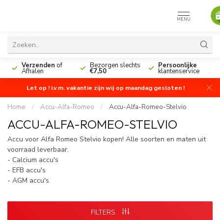
MENU
n
Verzenden
of
Bezorgen slechts
Persoonlijke
Afhalen
€7,50
klantenservice
Let op ! i.v.m. vakantie zijn wij op maandag gesloten !
Home
/
Accu-Alfa-Romeo
/
Accu-Alfa-Romeo-Stelvio
ACCU-ALFA-ROMEO-STELVIO
Accu voor Alfa Romeo Stelvio kopen! Alle soorten en maten uit
voorraad leverbaar.
- Calcium accu's
- EFB accu's
- AGM accu's
FILTERS