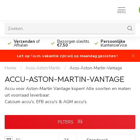
MENU
n
Verzenden
of
Bezorgen slechts
Persoonlijke
Afhalen
€7,50
klantenservice
Let op ! i.v.m. vakantie zijn wij op maandag gesloten !
Home
/
Accu-Aston Martin
/
Accu-Aston-Martin-Vantage
ACCU-ASTON-MARTIN-VANTAGE
Accu voor Aston-Martin Vantage kopen! Alle soorten en maten
uit voorraad leverbaar.
Calcium accu's, EFB accu's & AGM accu's.
FILTERS