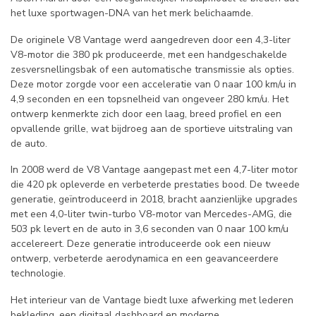
het luxe sportwagen-DNA van het merk belichaamde.
De originele V8 Vantage werd aangedreven door een 4,3-liter
V8-motor die 380 pk produceerde, met een handgeschakelde
zesversnellingsbak of een automatische transmissie als opties.
Deze motor zorgde voor een acceleratie van 0 naar 100 km/u in
4,9 seconden en een topsnelheid van ongeveer 280 km/u. Het
ontwerp kenmerkte zich door een laag, breed profiel en een
opvallende grille, wat bijdroeg aan de sportieve uitstraling van
de auto.
In 2008 werd de V8 Vantage aangepast met een 4,7-liter motor
die 420 pk opleverde en verbeterde prestaties bood. De tweede
generatie, geïntroduceerd in 2018, bracht aanzienlijke upgrades
met een 4,0-liter twin-turbo V8-motor van Mercedes-AMG, die
503 pk levert en de auto in 3,6 seconden van 0 naar 100 km/u
accelereert. Deze generatie introduceerde ook een nieuw
ontwerp, verbeterde aerodynamica en een geavanceerdere
technologie.
Het interieur van de Vantage biedt luxe afwerking met lederen
bekleding, een digitaal dashboard en moderne