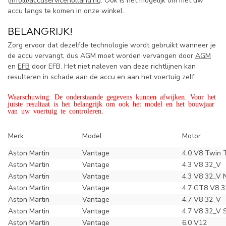
(
info@accuserviceholland.nl
). Ook is het mogelijk om met uw
accu langs te komen in onze winkel.
BELANGRIJK!
Zorg ervoor dat dezelfde technologie wordt gebruikt wanneer je
de accu vervangt, dus AGM moet worden vervangen door
AGM
en
EFB
door EFB. Het niet naleven van deze richtlijnen kan
resulteren in schade aan de accu en aan het voertuig zelf.
Waarschuwing: De onderstaande gegevens kunnen afwijken. Voor het
juiste resultaat is het belangrijk om ook het model en het bouwjaar
van uw voertuig te controleren.
Merk
Model
Motor
Aston Martin
Vantage
4.0 V8 Twin 
Aston Martin
Vantage
4.3 V8 32_V
Aston Martin
Vantage
4.3 V8 32_V 
Aston Martin
Vantage
4.7 GT8 V8 
Aston Martin
Vantage
4.7 V8 32_V
Aston Martin
Vantage
4.7 V8 32_V 
Aston Martin
Vantage
6.0 V12