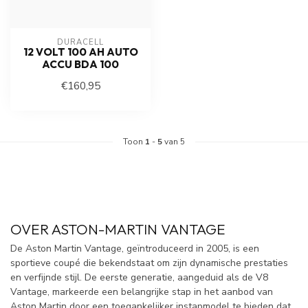
DURACELL
12 VOLT 100 AH AUTO
ACCU BDA 100
€160,95
Toon
1
-
5
van 5
OVER ASTON-MARTIN VANTAGE
De Aston Martin Vantage, geïntroduceerd in 2005, is een
sportieve coupé die bekendstaat om zijn dynamische prestaties
en verfijnde stijl. De eerste generatie, aangeduid als de V8
Vantage, markeerde een belangrijke stap in het aanbod van
Aston Martin door een toegankelijker instapmodel te bieden dat