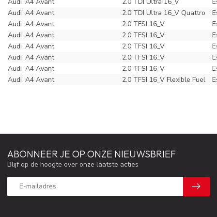
Audi
A4 Avant
2.0 TDI Ultra 16_V
E
Audi
A4 Avant
2.0 TDI Ultra 16_V Quattro
E
Audi
A4 Avant
2.0 TFSI 16_V
E
Audi
A4 Avant
2.0 TFSI 16_V
E
Audi
A4 Avant
2.0 TFSI 16_V
E
Audi
A4 Avant
2.0 TFSI 16_V
E
Audi
A4 Avant
2.0 TFSI 16_V
E
Audi
A4 Avant
2.0 TFSI 16_V Flexible Fuel
E
ABONNEER JE OP ONZE NIEUWSBRIEF
Blijf op de hoogte over onze laatste acties