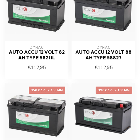
DYNAC
DYNAC
AUTO ACCU 12 VOLT 82
AUTO ACCU 12 VOLT 88
AH TYPE 58211L
AH TYPE 58827
€112,95
€112,95
350 X 175 X 190 MM
392 X 175 X 190 MM