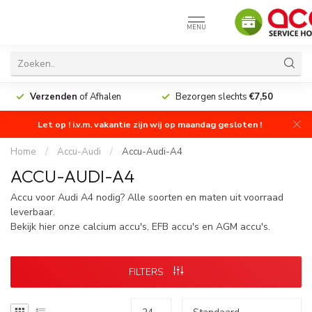
MENU
Verzenden
of Afhalen
Bezorgen slechts
€7,50
Let op ! i.v.m. vakantie zijn wij op maandag gesloten !
Home
/
Accu-Audi
/
Accu-Audi-A4
ACCU-AUDI-A4
Accu voor Audi A4 nodig? Alle soorten en maten uit voorraad
leverbaar.
Bekijk hier onze calcium accu's, EFB accu's en AGM accu's.
FILTERS