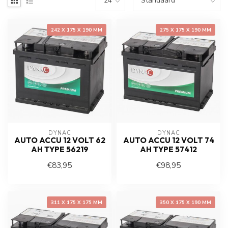
242 X 175 X 190 MM
275 X 175 X 190 MM
DYNAC
DYNAC
AUTO ACCU 12 VOLT 62
AUTO ACCU 12 VOLT 74
AH TYPE 56219
AH TYPE 57412
€83,95
€98,95
311 X 175 X 175 MM
350 X 175 X 190 MM