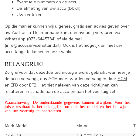
Eventuele nummers op de accu
De afmeting van uw accu (lxbxh)
Uw kenteken.
Op die manier kunnen wij u geheel gratis een advies geven over
uw Audi accu. De informatie kunt u eenvoudig versturen via
WhatsApp (
073-6445734) of via de mail
(
info@accuserviceholland.nl
). Ook is het mogelijk om met uw
accu langs te komen in onze winkel.
BELANGRIJK!
Zorg ervoor dat dezelfde technologie wordt gebruikt wanneer je
de accu vervangt, dus AGM moet worden vervangen door
AGM
en
EFB
door EFB. Het niet naleven van deze richtlijnen kan
resulteren in schade aan de accu en aan het voertuig zelf.
Waarschuwing: De onderstaande gegevens kunnen afwijken. Voor het
juiste resultaat is het belangrijk om ook het model en het bouwjaar
van uw voertuig te controleren.
Merk
Model
Motor
T