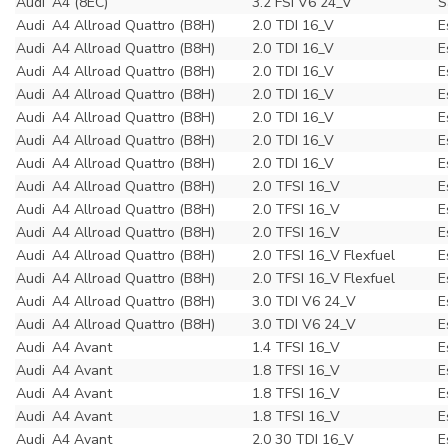
Audi
A4 (8EC)
3.2 FSI V6 24_V
S
Audi
A4 Allroad Quattro (B8H)
2.0 TDI 16_V
E
Audi
A4 Allroad Quattro (B8H)
2.0 TDI 16_V
E
Audi
A4 Allroad Quattro (B8H)
2.0 TDI 16_V
E
Audi
A4 Allroad Quattro (B8H)
2.0 TDI 16_V
E
Audi
A4 Allroad Quattro (B8H)
2.0 TDI 16_V
E
Audi
A4 Allroad Quattro (B8H)
2.0 TDI 16_V
E
Audi
A4 Allroad Quattro (B8H)
2.0 TDI 16_V
E
Audi
A4 Allroad Quattro (B8H)
2.0 TFSI 16_V
E
Audi
A4 Allroad Quattro (B8H)
2.0 TFSI 16_V
E
Audi
A4 Allroad Quattro (B8H)
2.0 TFSI 16_V
E
Audi
A4 Allroad Quattro (B8H)
2.0 TFSI 16_V Flexfuel
E
Audi
A4 Allroad Quattro (B8H)
2.0 TFSI 16_V Flexfuel
E
Audi
A4 Allroad Quattro (B8H)
3.0 TDI V6 24_V
E
Audi
A4 Allroad Quattro (B8H)
3.0 TDI V6 24_V
E
Audi
A4 Avant
1.4 TFSI 16_V
E
Audi
A4 Avant
1.8 TFSI 16_V
E
Audi
A4 Avant
1.8 TFSI 16_V
E
Audi
A4 Avant
1.8 TFSI 16_V
E
Audi
A4 Avant
2.0 30 TDI 16_V
E