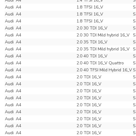
Audi
A4
1.4 TFSI 16_V
S
Audi
A4
1.8 TFSI 16_V
S
Audi
A4
1.8 TFSI 16_V
S
Audi
A4
1.8 TFSI 16_V
S
Audi
A4
2.0 30 TDI 16_V
S
Audi
A4
2.0 30 TDI Mild hybrid 16_V
S
Audi
A4
2.0 35 TDI 16_V
S
Audi
A4
2.0 35 TDI Mild hybrid 16_V
S
Audi
A4
2.0 40 TDI 16_V
S
Audi
A4
2.0 40 TDI 16_V Quattro
S
Audi
A4
2.0 40 TFSI Mild Hybrid 16_V
S
Audi
A4
2.0 TDI 16_V
S
Audi
A4
2.0 TDI 16_V
S
Audi
A4
2.0 TDI 16_V
S
Audi
A4
2.0 TDI 16_V
S
Audi
A4
2.0 TDI 16_V
S
Audi
A4
2.0 TDI 16_V
S
Audi
A4
2.0 TDI 16_V
S
Audi
A4
2.0 TDI 16_V
S
Audi
A4
2.0 TDI 16_V
S