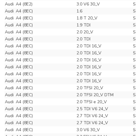
Audi
A4 (8E2)
3.0 V6 30_V
S
Audi
A4 (8EC)
1.6
S
Audi
A4 (8EC)
1.8 T 20_V
S
Audi
A4 (8EC)
1.9 TDI
S
Audi
A4 (8EC)
2.0 20_V
S
Audi
A4 (8EC)
2.0 TDI
S
Audi
A4 (8EC)
2.0 TDI 16_V
S
Audi
A4 (8EC)
2.0 TDI 16_V
S
Audi
A4 (8EC)
2.0 TDI 16_V
S
Audi
A4 (8EC)
2.0 TDI 16_V
S
Audi
A4 (8EC)
2.0 TDI 16_V
S
Audi
A4 (8EC)
2.0 TDI 16_V
S
Audi
A4 (8EC)
2.0 TFSI 20_V
S
Audi
A4 (8EC)
2.0 TFSI 20_V DTM
S
Audi
A4 (8EC)
2.0 TFSI e 20_V
S
Audi
A4 (8EC)
2.5 TDI V6 24_V
S
Audi
A4 (8EC)
2.7 TDI V6 24_V
S
Audi
A4 (8EC)
2.7 TDI V6 24_V
S
Audi
A4 (8EC)
3.0 V6 30_V
S