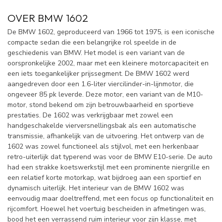
OVER BMW 1602
De BMW 1602, geproduceerd van 1966 tot 1975, is een iconische
compacte sedan die een belangrijke rol speelde in de
geschiedenis van BMW. Het model is een variant van de
oorspronkelijke 2002, maar met een kleinere motorcapaciteit en
een iets toegankelijker prijssegment. De BMW 1602 werd
aangedreven door een 1.6-liter viercilinder-in-lijnmotor, die
ongeveer 85 pk leverde. Deze motor, een variant van de M10-
motor, stond bekend om zijn betrouwbaarheid en sportieve
prestaties. De 1602 was verkrijgbaar met zowel een
handgeschakelde vierversnellingsbak als een automatische
transmissie, afhankelijk van de uitvoering. Het ontwerp van de
1602 was zowel functioneel als stijlvol, met een herkenbaar
retro-uiterlijk dat typerend was voor de BMW E10-serie. De auto
had een strakke koetswerkstijl met een prominente niergrille en
een relatief korte motorkap, wat bijdroeg aan een sportief en
dynamisch uiterlijk. Het interieur van de BMW 1602 was
eenvoudig maar doeltreffend, met een focus op functionaliteit en
rijcomfort. Hoewel het voertuig bescheiden in afmetingen was,
bood het een verrassend ruim interieur voor zijn klasse, met