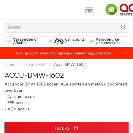
MENU
n
Verzenden
of
Bezorgen slechts
Persoonlijke
Afhalen
€7,50
klantenservice
Let op ! i.v.m. vakantie zijn wij op maandag gesloten !
Home
/
Accu-BMW
/
Accu-BMW-1602
ACCU-BMW-1602
Accu voor BMW 1602 kopen! Alle soorten en maten uit voorraad
leverbaar.
- Calcium accu's
- EFB accu's
- AGM accu's
FILTERS