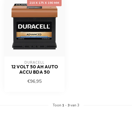
210 X 175 X 190 MM
DURACELL
12 VOLT 50 AH AUTO
ACCU BDA 50
€96,95
Toon
1
-
3
van 3