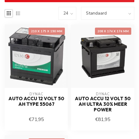
210 X 175 X 190 MM
208 X 174 X 174 MM
DYNAC
DYNAC
AUTO ACCU 12 VOLT 50
AUTO ACCU 12 VOLT 50
AH TYPE 55067
AH ULTRA 30% MEER
POWER
€71,95
€81,95