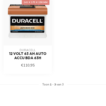
241 X 175 X 190 MM
DURACELL
12 VOLT 63 AH AUTO
ACCU BDA 63H
€110,95
Toon
1
-
3
van 3