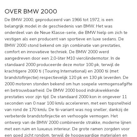
OVER BMW 2000
De BMW 2000, geproduceerd van 1966 tot 1972, is een
belangrijk model in de geschiedenis van BMW. Het was
onderdeel van de Neue Klasse-serie, die BMW hielp om zich te
vestigen als een producent van sportieve en luxe sedans. De
BMW 2000 stond bekend om zijn combinatie van prestaties,
comfort en innovatieve techniek. De BMW 2000 werd
aangedreven door een 2,0-liter M10 viercilindermotor. In de
standaard 2000 produceerde deze motor 100 pk, terwijl de
krachtigere 2000 ti (Touring International) en 2000 tii (met
brandstofinjectie) respectievelijk 120 pk en 130 pk leverden. De
2000 motoren stonden bekend om hun soepele vermogensafgifte
en betrouwbaarheid. De BMW 2000 bood indrukwekkende
prestaties voor zijn tijd. De standaard 2000 kon in ongeveer 11
seconden van 0 naar 100 km/u accelereren, met een topsnelheid
van rond de 170 km/u. De tii-variant was nog sneller, dankzij de
verbeterde brandstofinjectie en verhoogde vermogen. Het
ontwerp van de BMW 2000 combineerde strakke, moderne lijnen
met een ruim en luxueus interieur. De grote ramen zorgden voor
een goed zicht rondom, terwijl de hoogwaardige materialen en