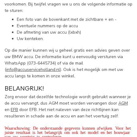
voorkomen. Bij twijfel vragen we u ons de volgende informatie op
te sturen:
Een foto van de bovenkant met de zichtbare + en -
Eventuele nummers op de accu
De afmeting van uw accu (lxbxh)
Uw kenteken.
Op die manier kunnen wij u geheel gratis een advies geven over
uw BMW accu. De informatie kunt u eenvoudig versturen via
WhatsApp (
073-6445734) of via de mail
(
info@accuserviceholland.nl
). Ook is het mogelijk om met uw
accu langs te komen in onze winkel.
BELANGRIJK!
Zorg ervoor dat dezelfde technologie wordt gebruikt wanneer je
de accu vervangt, dus AGM moet worden vervangen door
AGM
en
EFB
door EFB. Het niet naleven van deze richtlijnen kan
resulteren in schade aan de accu en aan het voertuig zelf.
Waarschuwing: De onderstaande gegevens kunnen afwijken. Voor het
juiste resultaat is het belangrijk om ook het model en het bouwjaar
van uw voertuig te controleren.