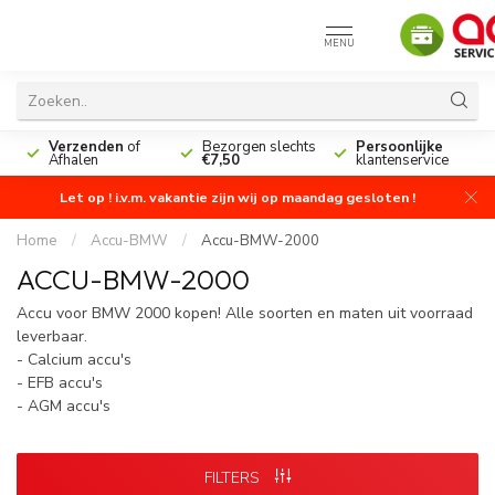
MENU
n
Verzenden
of
Bezorgen slechts
Persoonlijke
Afhalen
€7,50
klantenservice
Let op ! i.v.m. vakantie zijn wij op maandag gesloten !
Home
/
Accu-BMW
/
Accu-BMW-2000
ACCU-BMW-2000
Accu voor BMW 2000 kopen! Alle soorten en maten uit voorraad
leverbaar.
- Calcium accu's
- EFB accu's
- AGM accu's
FILTERS