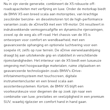
Nu in zijn vierde generatie, combineert de X5 robuuste off-
roadcapaciteiten met verfijning en luxe. Onder de motorkap biedt
de BMW X5 een breed scala aan motoropties, van krachtige
zescilinder benzine- en dieselmotoren tot de high-performance
varianten zoals de xDrive50i met een V8-motor. Dit resulteert in
indrukwekkende vermogensafgifte en dynamische rijervaringen,
zowel op de weg als off-road. Het chassis van de X5 is
ontworpen voor comfort en wendbaarheid, met een
geavanceerde ophanging en optionele luchtvering voor een
soepele rit, zelfs op ruw terrein. De xDrive vierwielaandrijving
draagt bij aan uitstekende grip en stabiliteit in verschillende
rijomstandigheden. Het interieur van de X5 biedt een luxueuze
omgeving met hoogwaardige materialen, ruime zitplaatsen en
geavanceerde technologieën zoals BMW's iDrive-
infotainmentsysteem met touchscreen, digitale
instrumentencluster en een breed scala aan
assistentiesystemen. Kortom, de BMW X5 blijft een
voorkeurskeuze voor diegenen die op zoek zijn naar een
combinatie van luxe, prestaties en veelzijdigheid in een premium
SUV, waarbij rijplezier en comfort hand in hand gaan.