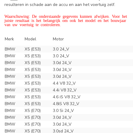
resulteren in schade aan de accu en aan het voertuig zelf.
Waarschuwing: De onderstaande gegevens kunnen afwijken. Voor het
juiste resultaat is het belangrijk om ook het model en het bouwjaar
van uw voertuig te controleren.
Merk
Model
Motor
BMW
X5 (E53)
3.0 24_V
BMW
X5 (E53)
3.0 24_V
BMW
X5 (E53)
3.0d 24_V
BMW
X5 (E53)
3.0d 24_V
BMW
X5 (E53)
3.0d 24_V
BMW
X5 (E53)
4.4 V8 32_V
BMW
X5 (E53)
4.4i V8 32_V
BMW
X5 (E53)
4.6 iS V8 32_V
BMW
X5 (E53)
4.8iS V8 32_V
BMW
X5 (E70)
3.0 Si 24_V
BMW
X5 (E70)
3.0d 24_V
BMW
X5 (E70)
3.0d 24_V
BMW
X5 (E70)
3.0sd 24_V