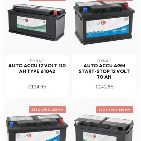
DYNAC
DYNAC
AUTO ACCU 12 VOLT 110
AUTO ACCU AGM
AH TYPE 61042
START-STOP 12 VOLT
70 AH
€124,95
€142,95
352 X 175 X 190 MM
350 X 175 X 190 MM