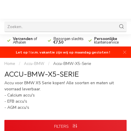
n
Verzenden
of
Bezorgen slechts
Persoonlijke
Afhalen
€7,50
klantenservice
Let op ! i.v.m. vakantie zijn wij op maandag gesloten !
Home
/
Accu-BMW
/
Accu-BMW-X5-Serie
ACCU-BMW-X5-SERIE
Accu voor BMW X5 Serie kopen! Alle soorten en maten uit
voorraad leverbaar.
- Calcium accu's
- EFB accu's
- AGM accu's
FILTERS