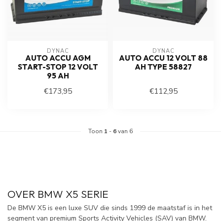
DYNAC
DYNAC
AUTO ACCU AGM
AUTO ACCU 12 VOLT 88
START-STOP 12 VOLT
AH TYPE 58827
95 AH
€173,95
€112,95
Toon
1
-
6
van 6
OVER BMW X5 SERIE
De BMW X5 is een luxe SUV die sinds 1999 de maatstaf is in het
segment van premium Sports Activity Vehicles (SAV) van BMW.