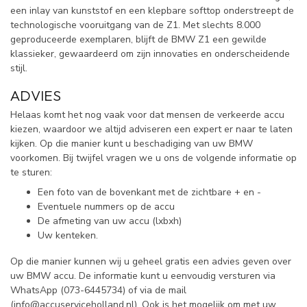
een inlay van kunststof en een klepbare softtop onderstreept de
technologische vooruitgang van de Z1. Met slechts 8.000
geproduceerde exemplaren, blijft de BMW Z1 een gewilde
klassieker, gewaardeerd om zijn innovaties en onderscheidende
stijl.
ADVIES
Helaas komt het nog vaak voor dat mensen de verkeerde accu
kiezen, waardoor we altijd adviseren een expert er naar te laten
kijken. Op die manier kunt u beschadiging van uw BMW
voorkomen. Bij twijfel vragen we u ons de volgende informatie op
te sturen:
Een foto van de bovenkant met de zichtbare + en -
Eventuele nummers op de accu
De afmeting van uw accu (lxbxh)
Uw kenteken.
Op die manier kunnen wij u geheel gratis een advies geven over
uw BMW accu. De informatie kunt u eenvoudig versturen via
WhatsApp (
073-6445734) of via de mail
(
info@accuserviceholland.nl
). Ook is het mogelijk om met uw