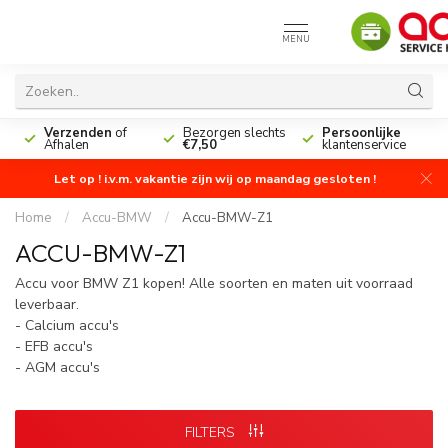
MENU
n
Verzenden
of
Bezorgen slechts
Persoonlijke
Afhalen
€7,50
klantenservice
Let op ! i.v.m. vakantie zijn wij op maandag gesloten !
Home
/
Accu-BMW
/
Accu-BMW-Z1
ACCU-BMW-Z1
Accu voor BMW Z1 kopen! Alle soorten en maten uit voorraad
leverbaar.
- Calcium accu's
- EFB accu's
- AGM accu's
FILTERS