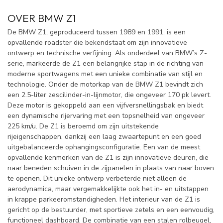
OVER BMW Z1
De BMW Z1, geproduceerd tussen 1989 en 1991, is een
opvallende roadster die bekendstaat om zijn innovatieve
ontwerp en technische verfijning. Als onderdeel van BMW’s Z-
serie, markeerde de Z1 een belangrijke stap in de richting van
moderne sportwagens met een unieke combinatie van stijl en
technologie. Onder de motorkap van de BMW Z1 bevindt zich
een 2.5-liter zescilinder-in-lijnmotor, die ongeveer 170 pk levert.
Deze motor is gekoppeld aan een vijfversnellingsbak en biedt
een dynamische rijervaring met een topsnelheid van ongeveer
225 km/u. De Z1 is beroemd om zijn uitstekende
rijeigenschappen, dankzij een laag zwaartepunt en een goed
uitgebalanceerde ophangingsconfiguratie. Een van de meest
opvallende kenmerken van de Z1 is zijn innovatieve deuren, die
naar beneden schuiven in de zijpanelen in plaats van naar boven
te openen. Dit unieke ontwerp verbeterde niet alleen de
aerodynamica, maar vergemakkelijkte ook het in- en uitstappen
in krappe parkeeromstandigheden. Het interieur van de Z1 is
gericht op de bestuurder, met sportieve zetels en een eenvoudig,
functioneel dashboard. De combinatie van een stalen rolbeugel,