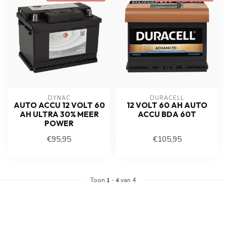
DYNAC
DURACELL
AUTO ACCU 12 VOLT 60
12 VOLT 60 AH AUTO
AH ULTRA 30% MEER
ACCU BDA 60T
POWER
€95,95
€105,95
Toon
1
-
4
van 4