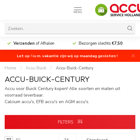
MENU
Verzenden
of Afhalen
Bezorgen slechts
€7,50
Let op ! i.v.m. vakantie zijn wij op maandag gesloten !
Home
/
Accu-Buick
/
Accu-Buick-Century
ACCU-BUICK-CENTURY
Accu voor Buick Century kopen! Alle soorten en maten uit
voorraad leverbaar.
Calcium accu's, EFB accu's en AGM accu's.
FILTERS