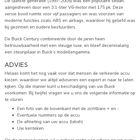
De laatste generatie (1997-2005) was een populaire sedan,
aangedreven door een 3,1-liter V6-motor met 175 pk. Deze
versie bood ruimte voor vijf passagiers en was voorzien van
moderne functies zoals ABS en airbags, waardoor hij geliefd was
bij gezinnen en oudere bestuurders.
De Buick Century combineerde door de jaren heen
betrouwbaarheid met een vleugje luxe, en bleef decennialang
een steunpilaar in Buick’s modellengamma.
ADVIES
Helaas komt het nog vaak voor dat mensen de verkeerde accu
kiezen, waardoor we altijd adviseren een expert er naar te laten
kijken. Op die manier kunt u beschadiging van uw Buick
voorkomen. Bij twijfel vragen we u ons de volgende informatie op
te sturen:
Een foto van de bovenkant met de zichtbare + en -
Eventuele nummers op de accu
De afmeting van uw accu (lxbxh)
Uw kenteken.