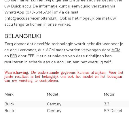
Op die manier kunnen wij u geheel gratis een advies geven over
uw Buick accu. De informatie kunt u eenvoudig versturen via
WhatsApp (
073-6445734) of via de mail
(
info@accuserviceholland.nl
). Ook is het mogelijk om met uw
accu langs te komen in onze winkel.
BELANGRIJK!
Zorg ervoor dat dezelfde technologie wordt gebruikt wanneer je
de accu vervangt, dus AGM moet worden vervangen door
AGM
en
EFB
door EFB. Het niet naleven van deze richtlijnen kan
resulteren in schade aan de accu en aan het voertuig zelf.
Waarschuwing: De onderstaande gegevens kunnen afwijken. Voor het
juiste resultaat is het belangrijk om ook het model en het bouwjaar
van uw voertuig te controleren.
Merk
Model
Motor
Buick
Century
3.3
Buick
Century
5.7 Diesel