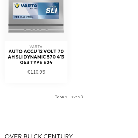
VARTA
AUTO ACCU 12 VOLT 70
AH SLI DYNAMIC 570 413
063 TYPE E24
€110,95
Toon
1
-
3
van 3
OVER BUICK CENTURY