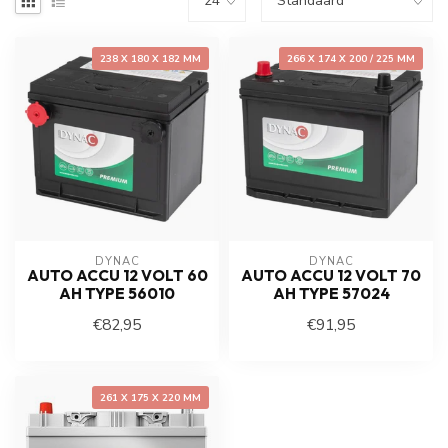
238 X 180 X 182 MM
266 X 174 X 200 / 225 MM
DYNAC
DYNAC
AUTO ACCU 12 VOLT 60
AUTO ACCU 12 VOLT 70
AH TYPE 56010
AH TYPE 57024
€82,95
€91,95
261 X 175 X 220 MM