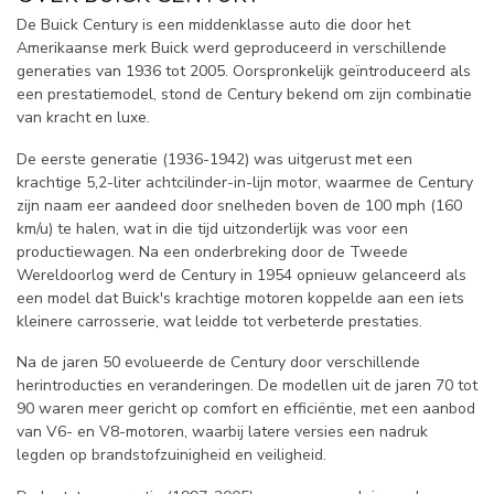
De Buick Century is een middenklasse auto die door het
Amerikaanse merk Buick werd geproduceerd in verschillende
generaties van 1936 tot 2005. Oorspronkelijk geïntroduceerd als
een prestatiemodel, stond de Century bekend om zijn combinatie
van kracht en luxe.
De eerste generatie (1936-1942) was uitgerust met een
krachtige 5,2-liter achtcilinder-in-lijn motor, waarmee de Century
zijn naam eer aandeed door snelheden boven de 100 mph (160
km/u) te halen, wat in die tijd uitzonderlijk was voor een
productiewagen. Na een onderbreking door de Tweede
Wereldoorlog werd de Century in 1954 opnieuw gelanceerd als
een model dat Buick's krachtige motoren koppelde aan een iets
kleinere carrosserie, wat leidde tot verbeterde prestaties.
Na de jaren 50 evolueerde de Century door verschillende
herintroducties en veranderingen. De modellen uit de jaren 70 tot
90 waren meer gericht op comfort en efficiëntie, met een aanbod
van V6- en V8-motoren, waarbij latere versies een nadruk
legden op brandstofzuinigheid en veiligheid.