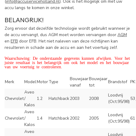
(
info@accuserviceholland.nl
). Ook is het mogelijk om met uw
accu langs te komen in onze winkel.
BELANGRIJK!
Zorg ervoor dat dezelfde technologie wordt gebruikt wanneer je
de accu vervangt, dus AGM moet worden vervangen door
AGM
en
EFB
door EFB. Het niet naleven van deze richtlijnen kan
resulteren in schade aan de accu en aan het voertuig zelf.
Waarschuwing: De onderstaande gegevens kunnen afwijken. Voor het
juiste resultaat is het belangrijk om ook het model en het bouwjaar
van uw voertuig te controleren.
Bouwjaar
Bouwjaar
Merk
Model
Motor
Type
Brandstof
PK
vanaf
tot
Aveo
Loodvrij
Chevrolet
/
1.2
Hatchback
2003
2008
53
(Oct.95/98)
Kalos
Aveo
Loodvrij
Chevrolet
/
1.4
Hatchback
2002
2005
61
(Oct.95/98)
Kalos
Aveo
Loodvrij