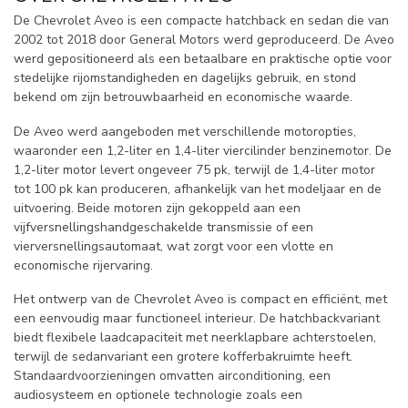
De Chevrolet Aveo is een compacte hatchback en sedan die van
2002 tot 2018 door General Motors werd geproduceerd. De Aveo
werd gepositioneerd als een betaalbare en praktische optie voor
stedelijke rijomstandigheden en dagelijks gebruik, en stond
bekend om zijn betrouwbaarheid en economische waarde.
De Aveo werd aangeboden met verschillende motoropties,
waaronder een 1,2-liter en 1,4-liter viercilinder benzinemotor. De
1,2-liter motor levert ongeveer 75 pk, terwijl de 1,4-liter motor
tot 100 pk kan produceren, afhankelijk van het modeljaar en de
uitvoering. Beide motoren zijn gekoppeld aan een
vijfversnellingshandgeschakelde transmissie of een
vierversnellingsautomaat, wat zorgt voor een vlotte en
economische rijervaring.
Het ontwerp van de Chevrolet Aveo is compact en efficiënt, met
een eenvoudig maar functioneel interieur. De hatchbackvariant
biedt flexibele laadcapaciteit met neerklapbare achterstoelen,
terwijl de sedanvariant een grotere kofferbakruimte heeft.
Standaardvoorzieningen omvatten airconditioning, een
audiosysteem en optionele technologie zoals een