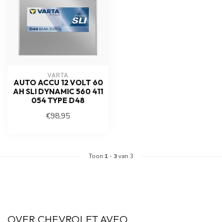
VARTA
AUTO ACCU 12 VOLT 60
AH SLI DYNAMIC 560 411
054 TYPE D48
€98,95
Toon
1
-
3
van 3
OVER CHEVROLET AVEO