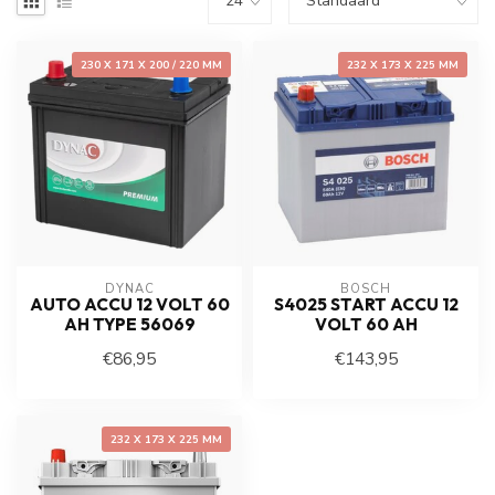
230 X 171 X 200 / 220 MM
232 X 173 X 225 MM
DYNAC
BOSCH
AUTO ACCU 12 VOLT 60
S4025 START ACCU 12
AH TYPE 56069
VOLT 60 AH
€86,95
€143,95
232 X 173 X 225 MM