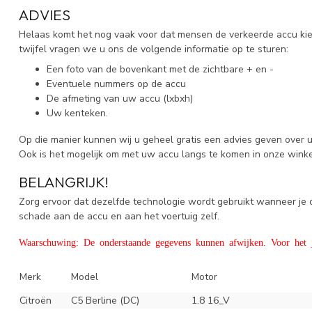
ADVIES
Helaas komt het nog vaak voor dat mensen de verkeerde accu kieze
twijfel vragen we u ons de volgende informatie op te sturen:
Een foto van de bovenkant met de zichtbare + en -
Eventuele nummers op de accu
De afmeting van uw accu (lxbxh)
Uw kenteken.
Op die manier kunnen wij u geheel gratis een advies geven over 
Ook is het mogelijk om met uw accu langs te komen in onze wink
BELANGRIJK!
Zorg ervoor dat dezelfde technologie wordt gebruikt wanneer j
schade aan de accu en aan het voertuig zelf.
Waarschuwing: De onderstaande gegevens kunnen afwijken. Voor het ju
Merk
Model
Motor
Citroën
C5 Berline (DC)
1.8 16_V