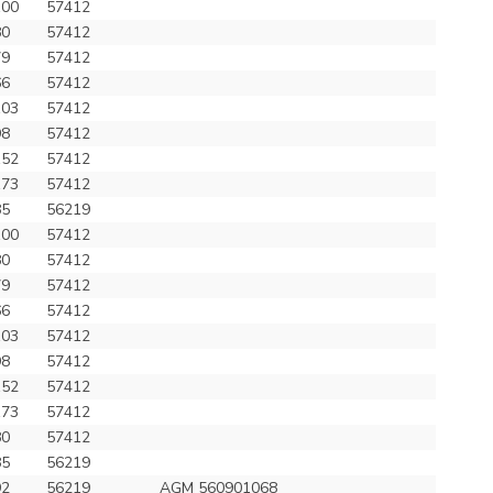
100
57412
80
57412
79
57412
66
57412
103
57412
98
57412
152
57412
173
57412
85
56219
100
57412
80
57412
79
57412
66
57412
103
57412
98
57412
152
57412
173
57412
80
57412
85
56219
92
56219
AGM 560901068