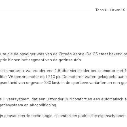
Toon
1
-
10
van 10
auto die de opvolger was van de Citroën Xantia. De C5 staat bekend o
ptie binnen het segment van de gezinsauto’s.
s motoren, waaronder een 1.8-liter viercilinder benzinemotor met 116
-liter V6 benzinemotor met 210 pk. De motoren waren gekoppeld aan ee
snelheid van ongeveer 230 km/u in de sportieve varianten en een gemi
III veersysteem, dat een uitzonderlijk rijcomfort en een automatisch 
gatiesysteem en airconditioning.
jn geavanceerde technologie, rijcomfort en praktische eigenschappen,