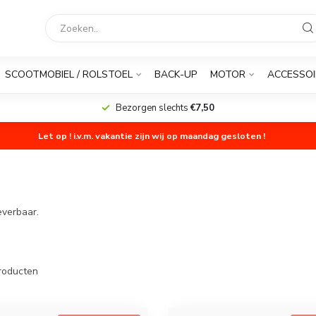
SCOOTMOBIEL / ROLSTOEL
BACK-UP
MOTOR
ACCESSOI
Bezorgen slechts
€7,50
Let op ! i.v.m. vakantie zijn wij op maandag gesloten !
everbaar.
roducten