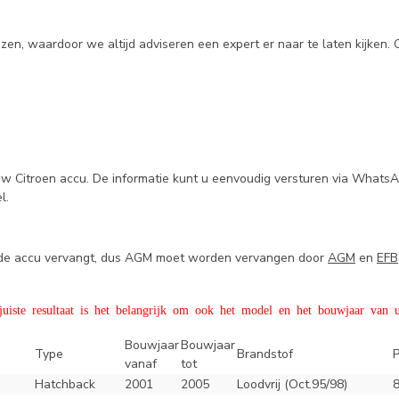
n, waardoor we altijd adviseren een expert er naar te laten kijken. 
uw Citroen accu. De informatie kunt u eenvoudig versturen via WhatsA
el.
e de accu vervangt, dus AGM moet worden vervangen door
AGM
en
EFB
iste resultaat is het belangrijk om ook het model en het bouwjaar van u
Bouwjaar
Bouwjaar
Type
Brandstof
vanaf
tot
Hatchback
2001
2005
Loodvrij (Oct.95/98)