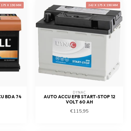
X 175 X 190 MM
242 X 175 X 190 MM
DYNAC
CU BDA 74
AUTO ACCU EFB START-STOP 12
VOLT 60 AH
€115,95