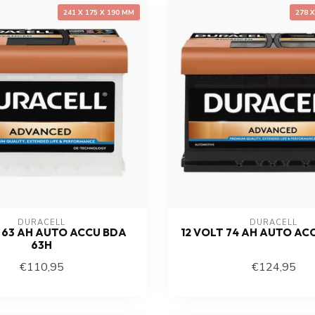
241 X 175 X 190 MM
278 
DURACELL
DURACELL
T 63 AH AUTO ACCU BDA
12 VOLT 74 AH AUTO AC
63H
€110,95
€124,95