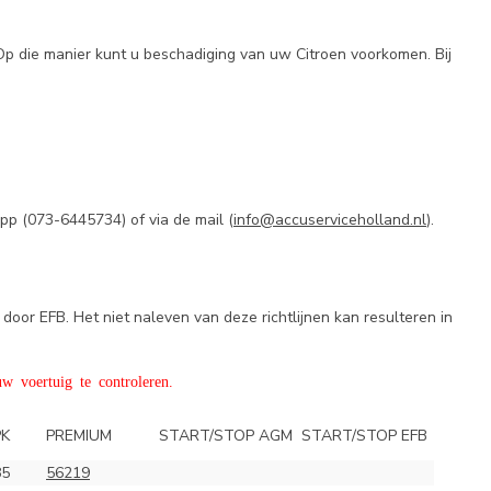
Op die manier kunt u beschadiging van uw Citroen voorkomen. Bij
pp (
073-6445734) of via de mail (
info@accuserviceholland.nl
).
door EFB. Het niet naleven van deze richtlijnen kan resulteren in
w voertuig te controleren.
PK
PREMIUM
START/STOP AGM
START/STOP EFB
85
56219