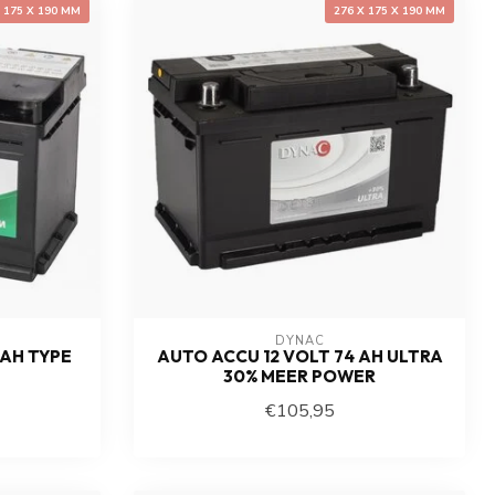
X 175 X 190 MM
276 X 175 X 190 MM
DYNAC
 AH TYPE
AUTO ACCU 12 VOLT 74 AH ULTRA
30% MEER POWER
€105,95