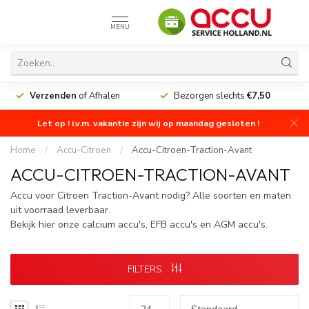
MENU
Verzenden
of Afhalen
Bezorgen slechts
€7,50
Let op ! i.v.m. vakantie zijn wij op maandag gesloten !
Home
/
Accu-Citroen
/
Accu-Citroen-Traction-Avant
ACCU-CITROEN-TRACTION-AVANT
Accu voor Citroen Traction-Avant nodig? Alle soorten en maten
uit voorraad leverbaar.
Bekijk hier onze calcium accu's, EFB accu's en AGM accu's.
FILTERS