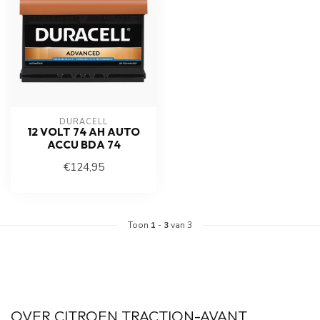
DURACELL
12 VOLT 74 AH AUTO
ACCU BDA 74
€124,95
Toon
1
-
3
van 3
OVER CITROEN TRACTION-AVANT