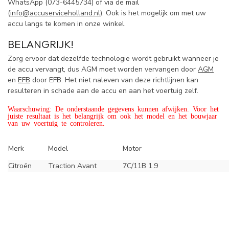
WhatsApp (
073-6445734) of via de mail
(
info@accuserviceholland.nl
). Ook is het mogelijk om met uw
accu langs te komen in onze winkel.
BELANGRIJK!
Zorg ervoor dat dezelfde technologie wordt gebruikt wanneer je
de accu vervangt, dus AGM moet worden vervangen door
AGM
en
EFB
door EFB. Het niet naleven van deze richtlijnen kan
resulteren in schade aan de accu en aan het voertuig zelf.
Waarschuwing: De onderstaande gegevens kunnen afwijken. Voor het
juiste resultaat is het belangrijk om ook het model en het bouwjaar
van uw voertuig te controleren.
Merk
Model
Motor
Citroën
Traction Avant
7C/11B 1.9