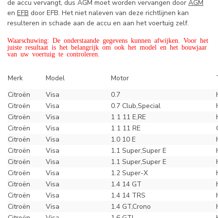
de accu vervangt, dus AGM moet worden vervangen door
AGM
en
EFB
door EFB. Het niet naleven van deze richtlijnen kan
resulteren in schade aan de accu en aan het voertuig zelf.
Waarschuwing: De onderstaande gegevens kunnen afwijken. Voor het
juiste resultaat is het belangrijk om ook het model en het bouwjaar
van uw voertuig te controleren.
Merk
Model
Motor
Citroën
Visa
0.7
Citroën
Visa
0.7 Club,Special
Citroën
Visa
1 1 11 E,RE
Citroën
Visa
1 1 11 RE
Citroën
Visa
1.0 10 E
Citroën
Visa
1.1 Super,Super E
Citroën
Visa
1.1 Super,Super E
Citroën
Visa
1.2 Super-X
Citroën
Visa
1.4 14 GT
Citroën
Visa
1.4 14 TRS
Citroën
Visa
1.4 GT,Crono
Citroën
Visa
1.6 GTI