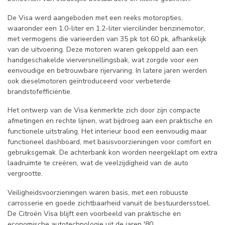
De Visa werd aangeboden met een reeks motoropties,
waaronder een 1.0-liter en 1.2-liter viercilinder benzinemotor,
met vermogens die varieerden van 35 pk tot 60 pk, afhankelijk
van de uitvoering. Deze motoren waren gekoppeld aan een
handgeschakelde vierversnellingsbak, wat zorgde voor een
eenvoudige en betrouwbare rijervaring. In latere jaren werden
ook dieselmotoren geïntroduceerd voor verbeterde
brandstofefficiëntie.
Het ontwerp van de Visa kenmerkte zich door zijn compacte
afmetingen en rechte lijnen, wat bijdroeg aan een praktische en
functionele uitstraling. Het interieur bood een eenvoudig maar
functioneel dashboard, met basisvoorzieningen voor comfort en
gebruiksgemak. De achterbank kon worden neergeklapt om extra
laadruimte te creëren, wat de veelzijdigheid van de auto
vergrootte.
Veiligheidsvoorzieningen waren basis, met een robuuste
carrosserie en goede zichtbaarheid vanuit de bestuurdersstoel.
De Citroën Visa blijft een voorbeeld van praktische en
economische autotechnologie uit de jaren '80.