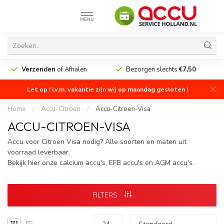
MENU
Verzenden
of Afhalen
Bezorgen slechts
€7,50
Let op ! i.v.m. vakantie zijn wij op maandag gesloten !
Home
/
Accu-Citroen
/
Accu-Citroen-Visa
ACCU-CITROEN-VISA
Accu voor Citroen Visa nodig? Alle soorten en maten uit
voorraad leverbaar.
Bekijk hier onze calcium accu's, EFB accu's en AGM accu's.
FILTERS