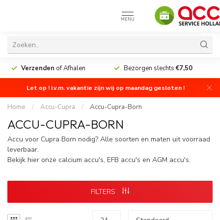
MENU
Verzenden
of Afhalen
Bezorgen slechts
€7,50
Let op ! i.v.m. vakantie zijn wij op maandag gesloten !
Home
/
Accu-Cupra
/
Accu-Cupra-Born
ACCU-CUPRA-BORN
Accu voor Cupra Born nodig? Alle soorten en maten uit voorraad
leverbaar.
Bekijk hier onze calcium accu's, EFB accu's en AGM accu's.
FILTERS