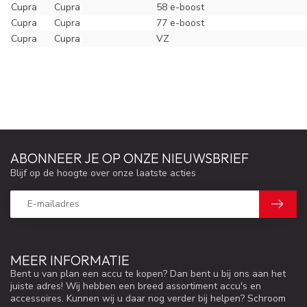
Cupra
Cupra
58 e-boost
Cupra
Cupra
77 e-boost
Cupra
Cupra
VZ
ABONNEER JE OP ONZE NIEUWSBRIEF
Blijf op de hoogte over onze laatste acties
MEER INFORMATIE
Bent u van plan een accu te kopen? Dan bent u bij ons aan het
juiste adres! Wij hebben een breed assortiment accu's en
accessoires. Kunnen wij u daar nog verder bij helpen? Schroom