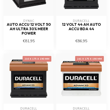
DYNAC
DURACELL
AUTO ACCU 12 VOLT 50
12 VOLT 44 AH AUTO
AH ULTRA 30% MEER
ACCU BDA 44
POWER
€81,95
€86,95
210 X 175 X 190 MM
241 X 175 X 190 MM
DURACELL
DURACELL