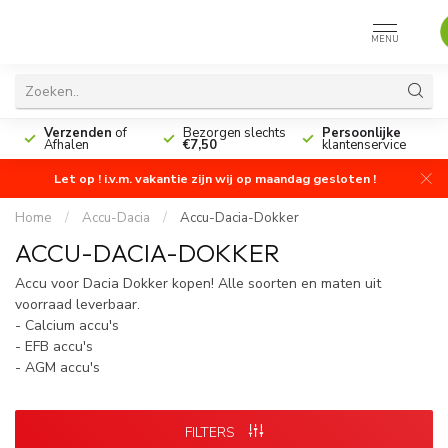
MENU
n
Verzenden
of
Bezorgen slechts
Persoonlijke
Afhalen
€7,50
klantenservice
Let op ! i.v.m. vakantie zijn wij op maandag gesloten !
Home
/
Accu-Dacia
/
Accu-Dacia-Dokker
ACCU-DACIA-DOKKER
Accu voor Dacia Dokker kopen! Alle soorten en maten uit
voorraad leverbaar.
- Calcium accu's
- EFB accu's
- AGM accu's
FILTERS