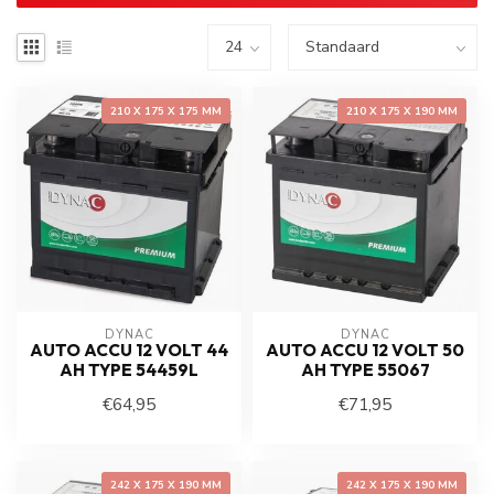
210 X 175 X 175 MM
210 X 175 X 190 MM
DYNAC
DYNAC
AUTO ACCU 12 VOLT 44
AUTO ACCU 12 VOLT 50
AH TYPE 54459L
AH TYPE 55067
€64,95
€71,95
242 X 175 X 190 MM
242 X 175 X 190 MM