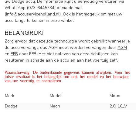
uw Dodge accu. De informatie kunt u eenvoudig versturen via
WhatsApp (
073-6445734) of via de mail
(
info@accuserviceholland.nl
). Ook is het mogelijk om met uw
accu langs te komen in onze winkel.
BELANGRIJK!
Zorg ervoor dat dezelfde technologie wordt gebruikt wanneer je
de accu vervangt, dus AGM moet worden vervangen door
AGM
en
EFB
door EFB. Het niet naleven van deze richtlijnen kan
resulteren in schade aan de accu en aan het voertuig zelf.
Waarschuwing: De onderstaande gegevens kunnen afwijken. Voor het
juiste resultaat is het belangrijk om ook het model en het bouwjaar
van uw voertuig te controleren.
Merk
Model
Motor
Dodge
Neon
2.0i 16_V