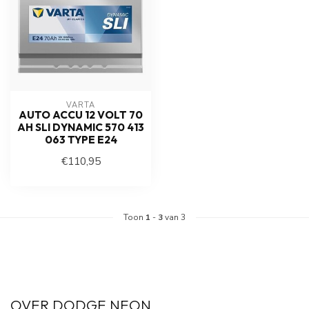
VARTA
AUTO ACCU 12 VOLT 70
AH SLI DYNAMIC 570 413
063 TYPE E24
€110,95
Toon
1
-
3
van 3
OVER DODGE NEON