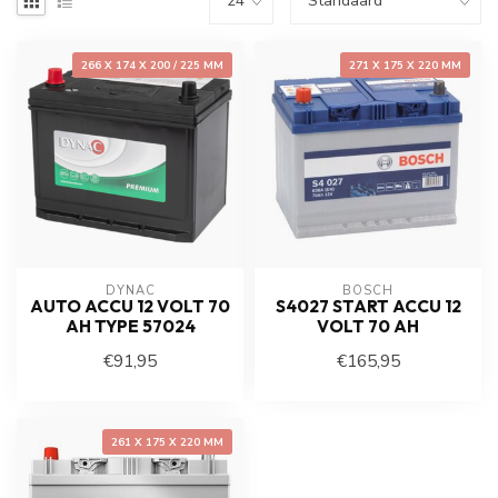
266 X 174 X 200 / 225 MM
271 X 175 X 220 MM
DYNAC
BOSCH
AUTO ACCU 12 VOLT 70
S4027 START ACCU 12
AH TYPE 57024
VOLT 70 AH
€91,95
€165,95
261 X 175 X 220 MM