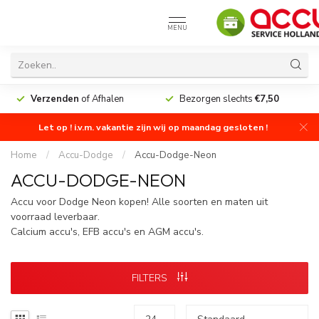
MENU
Verzenden
of Afhalen
Bezorgen slechts
€7,50
Let op ! i.v.m. vakantie zijn wij op maandag gesloten !
Home
/
Accu-Dodge
/
Accu-Dodge-Neon
ACCU-DODGE-NEON
Accu voor Dodge Neon kopen! Alle soorten en maten uit
voorraad leverbaar.
Calcium accu's, EFB accu's en AGM accu's.
FILTERS