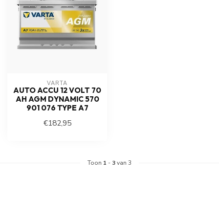
VARTA
AUTO ACCU 12 VOLT 70
AH AGM DYNAMIC 570
901 076 TYPE A7
€182,95
Toon
1
-
3
van 3