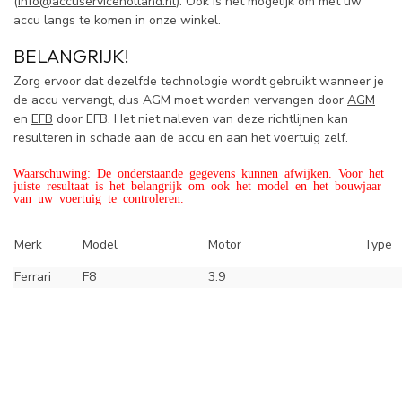
(
info@accuserviceholland.nl
). Ook is het mogelijk om met uw
accu langs te komen in onze winkel.
BELANGRIJK!
Zorg ervoor dat dezelfde technologie wordt gebruikt wanneer je
de accu vervangt, dus AGM moet worden vervangen door
AGM
en
EFB
door EFB. Het niet naleven van deze richtlijnen kan
resulteren in schade aan de accu en aan het voertuig zelf.
Waarschuwing: De onderstaande gegevens kunnen afwijken. Voor het
juiste resultaat is het belangrijk om ook het model en het bouwjaar
van uw voertuig te controleren.
Merk
Model
Motor
Type
Ferrari
F8
3.9