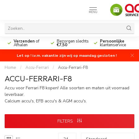
MENU
n
Verzenden
of
Bezorgen slechts
Persoonlijke
Afhalen
€7,50
klantenservice
Let op ! i.v.m. vakantie zijn wij op maandag gesloten !
Home
/
Accu-Ferrari
/
Accu-Ferrari-F8
ACCU-FERRARI-F8
Accu voor Ferrari F8 kopen! Alle soorten en maten uit voorraad
leverbaar.
Calcium accu's, EFB accu's & AGM accu's.
FILTERS