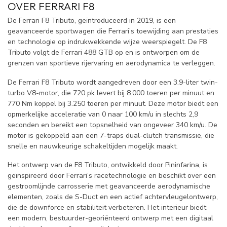
OVER FERRARI F8
De Ferrari F8 Tributo, geïntroduceerd in 2019, is een
geavanceerde sportwagen die Ferrari’s toewijding aan prestaties
en technologie op indrukwekkende wijze weerspiegelt. De F8
Tributo volgt de Ferrari 488 GTB op en is ontworpen om de
grenzen van sportieve rijervaring en aerodynamica te verleggen.
De Ferrari F8 Tributo wordt aangedreven door een 3.9-liter twin-
turbo V8-motor, die 720 pk levert bij 8.000 toeren per minuut en
770 Nm koppel bij 3.250 toeren per minuut. Deze motor biedt een
opmerkelijke acceleratie van 0 naar 100 km/u in slechts 2,9
seconden en bereikt een topsnelheid van ongeveer 340 km/u. De
motor is gekoppeld aan een 7-traps dual-clutch transmissie, die
snelle en nauwkeurige schakeltijden mogelijk maakt.
Het ontwerp van de F8 Tributo, ontwikkeld door Pininfarina, is
geïnspireerd door Ferrari’s racetechnologie en beschikt over een
gestroomlijnde carrosserie met geavanceerde aerodynamische
elementen, zoals de S-Duct en een actief achtervleugelontwerp,
die de downforce en stabiliteit verbeteren. Het interieur biedt
een modern, bestuurder-georiënteerd ontwerp met een digitaal