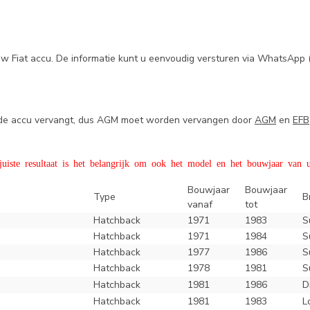
uw Fiat accu. De informatie kunt u eenvoudig versturen via WhatsApp 
e de accu vervangt, dus AGM moet worden vervangen door
AGM
en
EFB
iste resultaat is het belangrijk om ook het model en het bouwjaar van u
Bouwjaar
Bouwjaar
Type
B
vanaf
tot
Hatchback
1971
1983
S
Hatchback
1971
1984
S
Hatchback
1977
1986
S
Hatchback
1978
1981
S
Hatchback
1981
1986
D
Hatchback
1981
1983
L