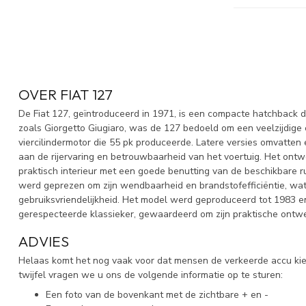
OVER FIAT 127
De Fiat 127, geïntroduceerd in 1971, is een compacte hatchback di
zoals Giorgetto Giugiaro, was de 127 bedoeld om een veelzijdige
viercilindermotor die 55 pk produceerde. Latere versies omvatten
aan de rijervaring en betrouwbaarheid van het voertuig. Het ontwe
praktisch interieur met een goede benutting van de beschikbare r
werd geprezen om zijn wendbaarheid en brandstofefficiëntie, wat 
gebruiksvriendelijkheid. Het model werd geproduceerd tot 1983 en 
gerespecteerde klassieker, gewaardeerd om zijn praktische ontw
ADVIES
Helaas komt het nog vaak voor dat mensen de verkeerde accu kieze
twijfel vragen we u ons de volgende informatie op te sturen:
Een foto van de bovenkant met de zichtbare + en -