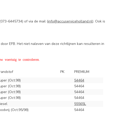
(
073-6445734) of via de mail (
info@accuserviceholland.nl
). Ook is
door EFB. Het niet naleven van deze richtlijnen kan resulteren in
w voertuig te controleren.
randstof
PK
PREMIUM
uper (Oct.98)
54464
uper (Oct.98)
54464
uper (Oct.98)
54464
uper (Oct.98)
54464
iesel
55565L
oodvrij (Oct.95/98)
54464