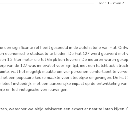
Toon
1
-
2
van 2
e een significante rol heeft gespeeld in de autohistorie van Fiat. Ont
 en economische stadsauto te bieden. De Fiat 127 werd geleverd met v
 een 1.3-liter motor die tot 65 pk kon leveren. De motoren waren gek
rp van de 127 was innovatief voor zijn tijd, met een hatchback-structuu
uimte, wat het mogelijk maakte om vier personen comfortabel te vervoe
het een populaire keuze maakte voor stedelijke omgevingen. De Fiat 12
bleef invloedrijk, met een aanzienlijke impact op de ontwikkeling van 
erp en technologische vernieuwingen.
n, waardoor we altijd adviseren een expert er naar te laten kijken. 