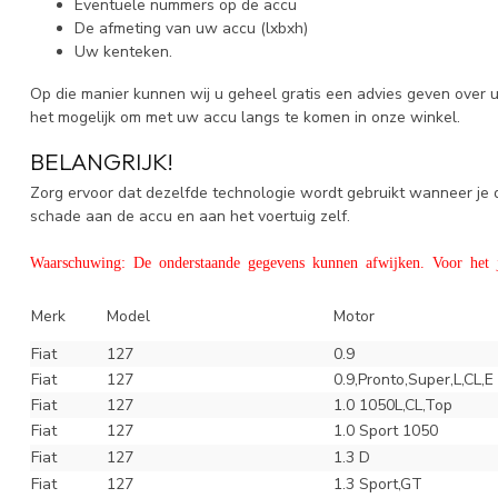
Eventuele nummers op de accu
De afmeting van uw accu (lxbxh)
Uw kenteken.
Op die manier kunnen wij u geheel gratis een advies geven over 
het mogelijk om met uw accu langs te komen in onze winkel.
BELANGRIJK!
Zorg ervoor dat dezelfde technologie wordt gebruikt wanneer j
schade aan de accu en aan het voertuig zelf.
Waarschuwing: De onderstaande gegevens kunnen afwijken. Voor het ju
Merk
Model
Motor
Fiat
127
0.9
Fiat
127
0.9,Pronto,Super,L,CL,E
Fiat
127
1.0 1050L,CL,Top
Fiat
127
1.0 Sport 1050
Fiat
127
1.3 D
Fiat
127
1.3 Sport,GT