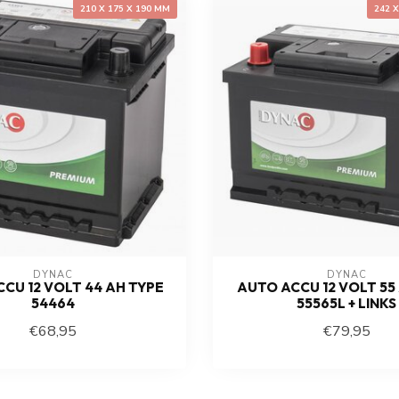
210 X 175 X 190 MM
242 
DYNAC
DYNAC
CU 12 VOLT 44 AH TYPE
AUTO ACCU 12 VOLT 55
54464
55565L + LINKS
€68,95
€79,95