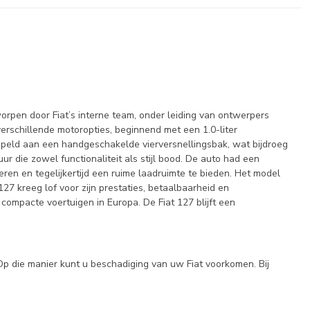
worpen door Fiat’s interne team, onder leiding van ontwerpers
erschillende motoropties, beginnend met een 1.0-liter
oppeld aan een handgeschakelde vierversnellingsbak, wat bijdroeg
r die zowel functionaliteit als stijl bood. De auto had een
ren en tegelijkertijd een ruime laadruimte te bieden. Het model
7 kreeg lof voor zijn prestaties, betaalbaarheid en
compacte voertuigen in Europa. De Fiat 127 blijft een
Op die manier kunt u beschadiging van uw Fiat voorkomen. Bij