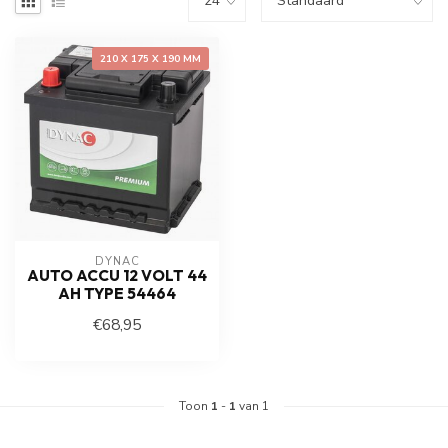
210 X 175 X 190 MM
DYNAC
AUTO ACCU 12 VOLT 44
AH TYPE 54464
€68,95
Toon
1
-
1
van 1