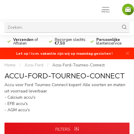
MENU
n
Verzenden
of
Bezorgen slechts
Persoonlijke
Afhalen
€7,50
klantenservice
Let op ! i.v.m. vakantie zijn wij op maandag gesloten !
Home
/
Accu-Ford
/
Accu-Ford-Tourneo-Connect
ACCU-FORD-TOURNEO-CONNECT
Accu voor Ford Tourneo Connect kopen! Alle soorten en maten
uit voorraad leverbaar.
- Calcium accu's
- EFB accu's
- AGM accu's
FILTERS