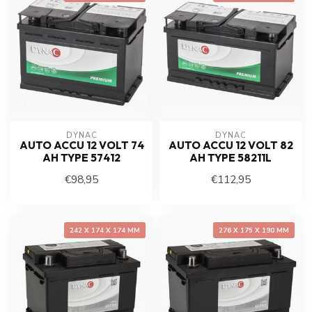
DYNAC
DYNAC
AUTO ACCU 12 VOLT 74
AUTO ACCU 12 VOLT 82
AH TYPE 57412
AH TYPE 58211L
€98,95
€112,95
242 X 174 X 174 MM
276 X 175 X 190 MM