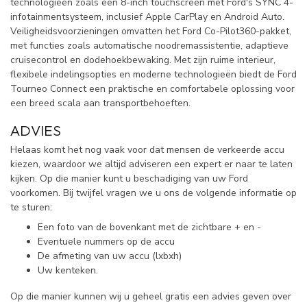
technologieën zoals een 8-inch touchscreen met Ford's SYNC 4-
infotainmentsysteem, inclusief Apple CarPlay en Android Auto.
Veiligheidsvoorzieningen omvatten het Ford Co-Pilot360-pakket,
met functies zoals automatische noodremassistentie, adaptieve
cruisecontrol en dodehoekbewaking. Met zijn ruime interieur,
flexibele indelingsopties en moderne technologieën biedt de Ford
Tourneo Connect een praktische en comfortabele oplossing voor
een breed scala aan transportbehoeften.
ADVIES
Helaas komt het nog vaak voor dat mensen de verkeerde accu
kiezen, waardoor we altijd adviseren een expert er naar te laten
kijken. Op die manier kunt u beschadiging van uw Ford
voorkomen. Bij twijfel vragen we u ons de volgende informatie op
te sturen:
Een foto van de bovenkant met de zichtbare + en -
Eventuele nummers op de accu
De afmeting van uw accu (lxbxh)
Uw kenteken.
Op die manier kunnen wij u geheel gratis een advies geven over