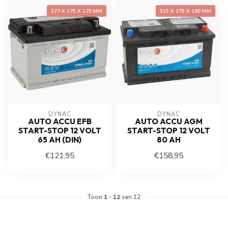
277 X 175 X 175 MM
315 X 175 X 190 MM
DYNAC
DYNAC
AUTO ACCU EFB
AUTO ACCU AGM
START-STOP 12 VOLT
START-STOP 12 VOLT
65 AH (DIN)
80 AH
€121,95
€158,95
Toon
1
-
12
van 12