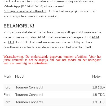
uw Ford accu. De informatie kunt u eenvoudig versturen via
WhatsApp (
073-6445734) of via de mail
(
info@accuserviceholland.nl
). Ook is het mogelijk om met uw
accu langs te komen in onze winkel.
BELANGRIJK!
Zorg ervoor dat dezelfde technologie wordt gebruikt wanneer je
de accu vervangt, dus AGM moet worden vervangen door
AGM
en
EFB
door EFB. Het niet naleven van deze richtlijnen kan
resulteren in schade aan de accu en aan het voertuig zelf.
Waarschuwing: De onderstaande gegevens kunnen afwijken. Voor het
juiste resultaat is het belangrijk om ook het model en het bouwjaar
van uw voertuig te controleren.
Merk
Model
Motor
Ford
Tourneo Connect I
1.8 16_V
Ford
Tourneo Connect I
1.8 TDCi
Ford
Tourneo Connect I
1.8 TDCi