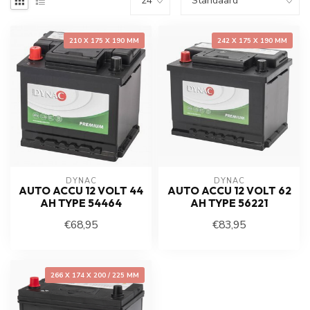
210 X 175 X 190 MM
242 X 175 X 190 MM
DYNAC
DYNAC
AUTO ACCU 12 VOLT 44
AUTO ACCU 12 VOLT 62
AH TYPE 54464
AH TYPE 56221
€68,95
€83,95
266 X 174 X 200 / 225 MM