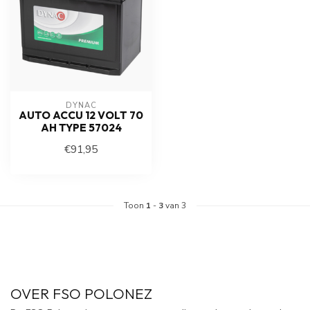
DYNAC
AUTO ACCU 12 VOLT 70
AH TYPE 57024
€91,95
Toon
1
-
3
van 3
OVER FSO POLONEZ