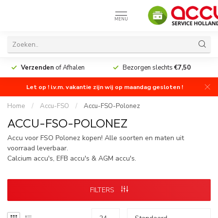
MENU
Verzenden
of Afhalen
Bezorgen slechts
€7,50
Let op ! i.v.m. vakantie zijn wij op maandag gesloten !
Home
/
Accu-FSO
/
Accu-FSO-Polonez
ACCU-FSO-POLONEZ
Accu voor FSO Polonez kopen! Alle soorten en maten uit
voorraad leverbaar.
Calcium accu's, EFB accu's & AGM accu's.
FILTERS