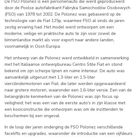
De FSO Polonez is een personenauto die werd geproduceerd
door de Poolse autofabrikant Fabryka Samochodów Osobowych
(FSO) van 1978 tot 2002. De Polonez was gebaseerd op de
technologie van de Fiat 125p, waarmee FSO al sinds de jaren
zestig ervaring had. Het model werd ontworpen om een
moderne, veilige en praktische auto te zijn voor zowel de
binnenlandse markt als voor export naar andere landen,
voornamelijk in Oost-Europa.
Het ontwerp van de Polonez werd ontwikkeld in samenwerking
met het Italiaanse ontwerpbureau Centro Stile Fiat en stond
bekend om zijn scherpe lijnen en ruime interieur. De auto was
aanvankelijk uitgerust met 1.3-liter en 1.5-liter
viercilindermotoren van Fiat, die later werden opgewaardeerd
naar grotere motoren, waaronder een 1.6-liter versie. Een van de
belangrijkste kenmerken van de Polonez was zijn focus op
veiligheid; het was een van de eerste auto's in zijn klasse met
een kooiconstructie die ontworpen was om de inzittenden te
beschermen bij een ongeval.
In de loop der jaren onderging de FSO Polonez verschillende
facelifts en upgrades, waaronder de introductie van een vijfdeurs