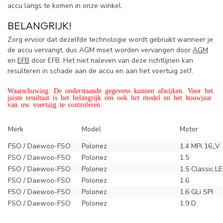
accu langs te komen in onze winkel.
BELANGRIJK!
Zorg ervoor dat dezelfde technologie wordt gebruikt wanneer je
de accu vervangt, dus AGM moet worden vervangen door
AGM
en
EFB
door EFB. Het niet naleven van deze richtlijnen kan
resulteren in schade aan de accu en aan het voertuig zelf.
Waarschuwing: De onderstaande gegevens kunnen afwijken. Voor het
juiste resultaat is het belangrijk om ook het model en het bouwjaar
van uw voertuig te controleren.
Merk
Model
Motor
FSO / Daewoo-FSO
Polonez
1.4 MPi 16_V
FSO / Daewoo-FSO
Polonez
1.5
FSO / Daewoo-FSO
Polonez
1.5 Classic,LE
FSO / Daewoo-FSO
Polonez
1.6
FSO / Daewoo-FSO
Polonez
1.6 GLi SPI
FSO / Daewoo-FSO
Polonez
1.9 D