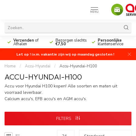
MENU
n
Verzenden
of
Bezorgen slechts
Persoonlijke
Afhalen
€7,50
klantenservice
Let op ! i.v.m. vakantie zijn wij op maandag gesloten !
Home
/
Accu-Hyundai
/
Accu-Hyundai-H100
ACCU-HYUNDAI-H100
Accu voor Hyundai H100 kopen! Alle soorten en maten uit
voorraad leverbaar.
Calcium accu's, EFB accu's en AGM accu's.
FILTERS