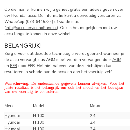
Op die manier kunnen wij u geheel gratis een advies geven over
uw Hyundai accu. De informatie kunt u eenvoudig versturen via
WhatsApp (
073-6445734) of via de mail
(
info@accuserviceholland.nl
). Ook is het mogelijk om met uw
accu langs te komen in onze winkel.
BELANGRIJK!
Zorg ervoor dat dezelfde technologie wordt gebruikt wanneer je
de accu vervangt, dus AGM moet worden vervangen door
AGM
en
EFB
door EFB. Het niet naleven van deze richtlijnen kan
resulteren in schade aan de accu en aan het voertuig zelf.
Waarschuwing: De onderstaande gegevens kunnen afwijken. Voor het
juiste resultaat is het belangrijk om ook het model en het bouwjaar
van uw voertuig te controleren.
Merk
Model
Motor
Hyundai
H 100
2.4
Hyundai
H 100
2.4
Hyundai
H 100
2.4