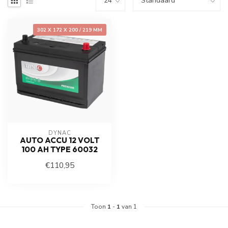
302 X 172 X 200 / 219 MM
DYNAC
AUTO ACCU 12 VOLT
100 AH TYPE 60032
€110,95
Toon
1
-
1
van 1