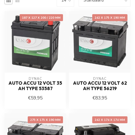
187 X 127 X 200 / 220 MM
242 X 175 X 190 MM
DYNAC
DYNAC
AUTO ACCU 12 VOLT 35
AUTO ACCU 12 VOLT 62
AH TYPE 53587
AH TYPE 56219
€59,95
€83,95
275 X 175 X 190 MM
242 X 174 X 174 MM