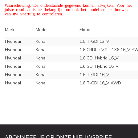
Waarschuwing: De onderstaande gegevens kunnen afwijken. Voor het
juiste resultaat is het belangrijk om ook het model en het bouwjaar
van uw voertuig te controleren.
Merk
Model
Motor
Hyundai
Kona
1.0 T-GDI 12_V
Hyundai
Kona
1.6 CRDI e-VGT 136 16_V A
Hyundai
Kona
1.6 GDi Hybrid 16_V
Hyundai
Kona
1.6 GDi Hybrid 16_V
Hyundai
Kona
1.6 T-GDI 16_V
Hyundai
Kona
1.6 T-GDI 16_V AWD
ABONNEER JE OP ONZE NIEUWSBRIEF