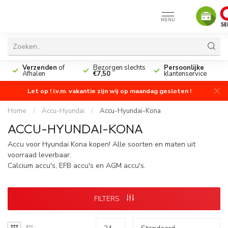
MENU
n
Verzenden
of
Bezorgen slechts
Persoonlijke
Afhalen
€7,50
klantenservice
Let op ! i.v.m. vakantie zijn wij op maandag gesloten !
Home
/
Accu-Hyundai
/
Accu-Hyundai-Kona
ACCU-HYUNDAI-KONA
Accu voor Hyundai Kona kopen! Alle soorten en maten uit
voorraad leverbaar.
Calcium accu's, EFB accu's en AGM accu's.
FILTERS