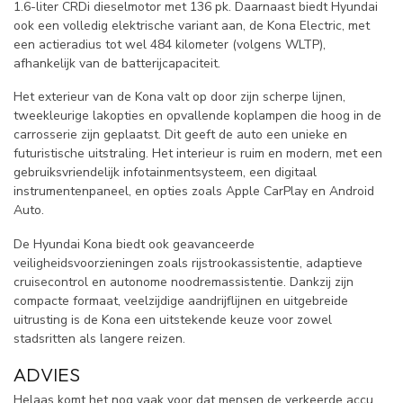
1.6-liter CRDi dieselmotor met 136 pk. Daarnaast biedt Hyundai
ook een volledig elektrische variant aan, de Kona Electric, met
een actieradius tot wel 484 kilometer (volgens WLTP),
afhankelijk van de batterijcapaciteit.
Het exterieur van de Kona valt op door zijn scherpe lijnen,
tweekleurige lakopties en opvallende koplampen die hoog in de
carrosserie zijn geplaatst. Dit geeft de auto een unieke en
futuristische uitstraling. Het interieur is ruim en modern, met een
gebruiksvriendelijk infotainmentsysteem, een digitaal
instrumentenpaneel, en opties zoals Apple CarPlay en Android
Auto.
De Hyundai Kona biedt ook geavanceerde
veiligheidsvoorzieningen zoals rijstrookassistentie, adaptieve
cruisecontrol en autonome noodremassistentie. Dankzij zijn
compacte formaat, veelzijdige aandrijflijnen en uitgebreide
uitrusting is de Kona een uitstekende keuze voor zowel
stadsritten als langere reizen.
ADVIES
Helaas komt het nog vaak voor dat mensen de verkeerde accu