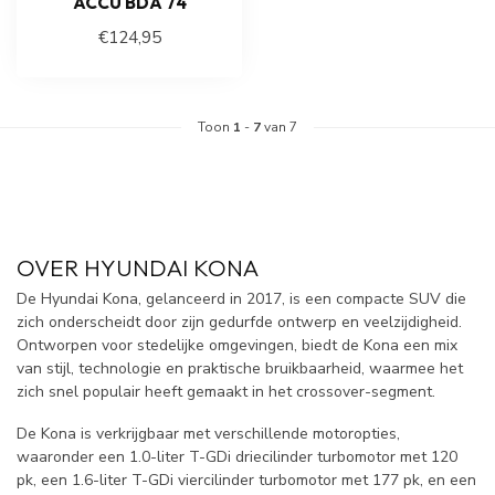
ACCU BDA 74
€124,95
Toon
1
-
7
van 7
OVER HYUNDAI KONA
De Hyundai Kona, gelanceerd in 2017, is een compacte SUV die
zich onderscheidt door zijn gedurfde ontwerp en veelzijdigheid.
Ontworpen voor stedelijke omgevingen, biedt de Kona een mix
van stijl, technologie en praktische bruikbaarheid, waarmee het
zich snel populair heeft gemaakt in het crossover-segment.
De Kona is verkrijgbaar met verschillende motoropties,
waaronder een 1.0-liter T-GDi driecilinder turbomotor met 120
pk, een 1.6-liter T-GDi viercilinder turbomotor met 177 pk, en een