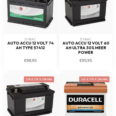
DYNAC
DYNAC
AUTO ACCU 12 VOLT 74
AUTO ACCU 12 VOLT 60
AH TYPE 57412
AH ULTRA 30% MEER
POWER
€98,95
€95,95
276 X 175 X 190 MM
241 X 175 X 190 MM