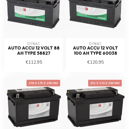
DYNAC
DYNAC
AUTO ACCU 12 VOLT 88
AUTO ACCU 12 VOLT
AH TYPE 58827
100 AH TYPE 60038
€112,95
€120,95
276 X 175 X 190 MM
351 X 174 X 189 MM