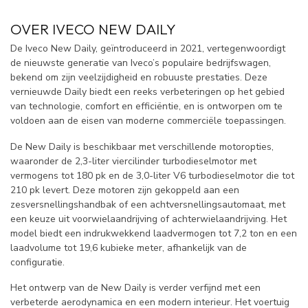
OVER IVECO NEW DAILY
De Iveco New Daily, geïntroduceerd in 2021, vertegenwoordigt
de nieuwste generatie van Iveco’s populaire bedrijfswagen,
bekend om zijn veelzijdigheid en robuuste prestaties. Deze
vernieuwde Daily biedt een reeks verbeteringen op het gebied
van technologie, comfort en efficiëntie, en is ontworpen om te
voldoen aan de eisen van moderne commerciële toepassingen.
De New Daily is beschikbaar met verschillende motoropties,
waaronder de 2,3-liter viercilinder turbodieselmotor met
vermogens tot 180 pk en de 3,0-liter V6 turbodieselmotor die tot
210 pk levert. Deze motoren zijn gekoppeld aan een
zesversnellingshandbak of een achtversnellingsautomaat, met
een keuze uit voorwielaandrijving of achterwielaandrijving. Het
model biedt een indrukwekkend laadvermogen tot 7,2 ton en een
laadvolume tot 19,6 kubieke meter, afhankelijk van de
configuratie.
Het ontwerp van de New Daily is verder verfijnd met een
verbeterde aerodynamica en een modern interieur. Het voertuig