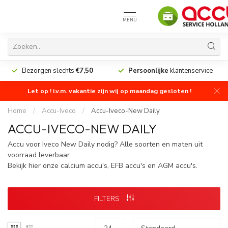
MENU
Bezorgen slechts
€7,50
Persoonlijke
klantenservice
Let op ! i.v.m. vakantie zijn wij op maandag gesloten !
Home
/
Accu-Iveco
/
Accu-Iveco-New Daily
ACCU-IVECO-NEW DAILY
Accu voor Iveco New Daily nodig? Alle soorten en maten uit
voorraad leverbaar.
Bekijk hier onze calcium accu's, EFB accu's en AGM accu's.
FILTERS