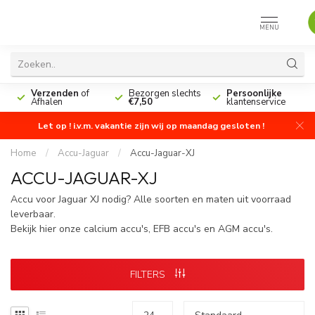
MENU
n
Verzenden
of
Bezorgen slechts
Persoonlijke
Afhalen
€7,50
klantenservice
Let op ! i.v.m. vakantie zijn wij op maandag gesloten !
Home
/
Accu-Jaguar
/
Accu-Jaguar-XJ
ACCU-JAGUAR-XJ
Accu voor Jaguar XJ nodig? Alle soorten en maten uit voorraad
leverbaar.
Bekijk hier onze calcium accu's, EFB accu's en AGM accu's.
FILTERS