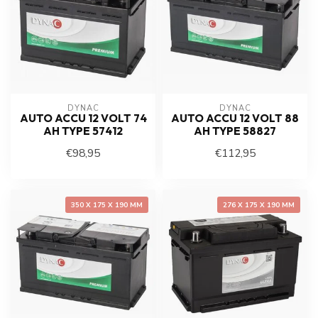
DYNAC
DYNAC
AUTO ACCU 12 VOLT 74
AUTO ACCU 12 VOLT 88
AH TYPE 57412
AH TYPE 58827
€98,95
€112,95
350 X 175 X 190 MM
276 X 175 X 190 MM