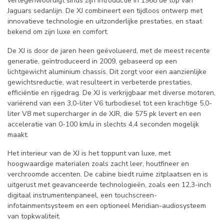
vertegenwoordigt sinds zijn introductie in 1968 de top van
Jaguars sedanlijn. De XJ combineert een tijdloos ontwerp met
innovatieve technologie en uitzonderlijke prestaties, en staat
bekend om zijn luxe en comfort.
De XJ is door de jaren heen geëvolueerd, met de meest recente
generatie, geïntroduceerd in 2009, gebaseerd op een
lichtgewicht aluminium chassis. Dit zorgt voor een aanzienlijke
gewichtsreductie, wat resulteert in verbeterde prestaties,
efficiëntie en rijgedrag. De XJ is verkrijgbaar met diverse motoren,
variërend van een 3,0-liter V6 turbodiesel tot een krachtige 5,0-
liter V8 met supercharger in de XJR, die 575 pk levert en een
acceleratie van 0-100 km/u in slechts 4,4 seconden mogelijk
maakt.
Het interieur van de XJ is het toppunt van luxe, met
hoogwaardige materialen zoals zacht leer, houtfineer en
verchroomde accenten. De cabine biedt ruime zitplaatsen en is
uitgerust met geavanceerde technologieën, zoals een 12,3-inch
digitaal instrumentenpaneel, een touchscreen-
infotainmentsysteem en een optioneel Meridian-audiosysteem
van topkwaliteit.