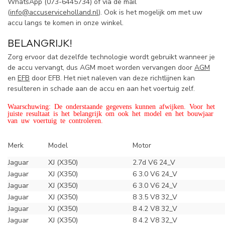
WhatsApp (
073-6445734) of via de mail
(
info@accuserviceholland.nl
). Ook is het mogelijk om met uw
accu langs te komen in onze winkel.
BELANGRIJK!
Zorg ervoor dat dezelfde technologie wordt gebruikt wanneer je
de accu vervangt, dus AGM moet worden vervangen door
AGM
en
EFB
door EFB. Het niet naleven van deze richtlijnen kan
resulteren in schade aan de accu en aan het voertuig zelf.
Waarschuwing: De onderstaande gegevens kunnen afwijken. Voor het
juiste resultaat is het belangrijk om ook het model en het bouwjaar
van uw voertuig te controleren.
Merk
Model
Motor
Jaguar
XJ (X350)
2.7d V6 24_V
Jaguar
XJ (X350)
6 3.0 V6 24_V
Jaguar
XJ (X350)
6 3.0 V6 24_V
Jaguar
XJ (X350)
8 3.5 V8 32_V
Jaguar
XJ (X350)
8 4.2 V8 32_V
Jaguar
XJ (X350)
8 4.2 V8 32_V