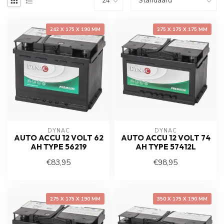
242 X 175 X 190 MM
275 X 175 X 175 MM
DYNAC
DYNAC
AUTO ACCU 12 VOLT 62
AUTO ACCU 12 VOLT 74
AH TYPE 56219
AH TYPE 57412L
€83,95
€98,95
275 X 175 X 190 MM
350 X 175 X 190 MM