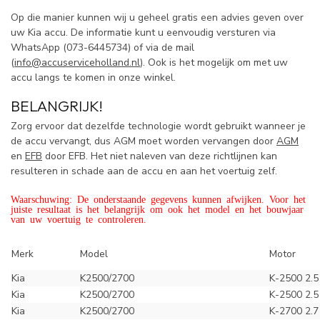
Op die manier kunnen wij u geheel gratis een advies geven over
uw Kia accu. De informatie kunt u eenvoudig versturen via
WhatsApp (
073-6445734) of via de mail
(
info@accuserviceholland.nl
). Ook is het mogelijk om met uw
accu langs te komen in onze winkel.
BELANGRIJK!
Zorg ervoor dat dezelfde technologie wordt gebruikt wanneer je
de accu vervangt, dus AGM moet worden vervangen door
AGM
en
EFB
door EFB. Het niet naleven van deze richtlijnen kan
resulteren in schade aan de accu en aan het voertuig zelf.
Waarschuwing: De onderstaande gegevens kunnen afwijken. Voor het
juiste resultaat is het belangrijk om ook het model en het bouwjaar
van uw voertuig te controleren.
Merk
Model
Motor
Kia
K2500/2700
K-2500 2.5
Kia
K2500/2700
K-2500 2.
Kia
K2500/2700
K-2700 2.7