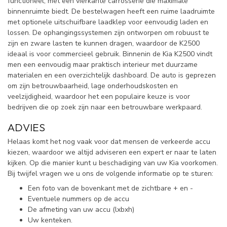
functioneel, met een vierkante carrosserie die maximale
binnenruimte biedt. De bestelwagen heeft een ruime laadruimte
met optionele uitschuifbare laadklep voor eenvoudig laden en
lossen. De ophangingssystemen zijn ontworpen om robuust te
zijn en zware lasten te kunnen dragen, waardoor de K2500
ideaal is voor commercieel gebruik. Binnenin de Kia K2500 vindt
men een eenvoudig maar praktisch interieur met duurzame
materialen en een overzichtelijk dashboard. De auto is geprezen
om zijn betrouwbaarheid, lage onderhoudskosten en
veelzijdigheid, waardoor het een populaire keuze is voor
bedrijven die op zoek zijn naar een betrouwbare werkpaard.
ADVIES
Helaas komt het nog vaak voor dat mensen de verkeerde accu
kiezen, waardoor we altijd adviseren een expert er naar te laten
kijken. Op die manier kunt u beschadiging van uw Kia voorkomen.
Bij twijfel vragen we u ons de volgende informatie op te sturen:
Een foto van de bovenkant met de zichtbare + en -
Eventuele nummers op de accu
De afmeting van uw accu (lxbxh)
Uw kenteken.