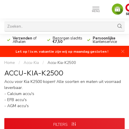
MENU
n
Verzenden
of
Bezorgen slechts
Persoonlijke
Afhalen
€7,50
klantenservice
Let op ! i.v.m. vakantie zijn wij op maandag gesloten !
Home
/
Accu-Kia
/
Accu-Kia-K2500
ACCU-KIA-K2500
Accu voor Kia K2500 kopen! Alle soorten en maten uit voorraad
leverbaar.
- Calcium accu's
- EFB accu's
- AGM accu's
FILTERS