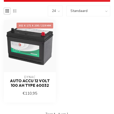
302 X 172 X 200 / 219 MM
DYNAC
AUTO ACCU 12 VOLT
100 AH TYPE 60032
€110,95
Toon
1
-
1
van 1