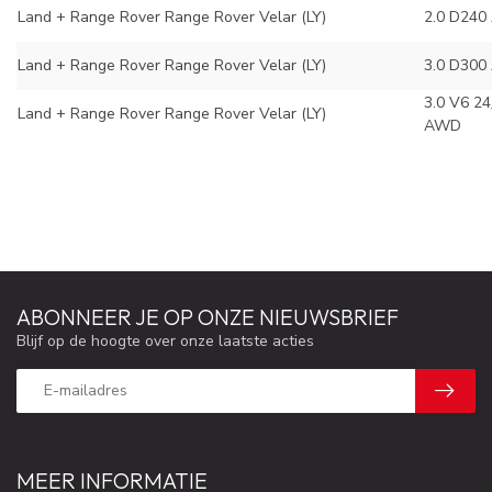
Land + Range Rover
Range Rover Velar (LY)
2.0 D24
Land + Range Rover
Range Rover Velar (LY)
3.0 D30
3.0 V6 2
Land + Range Rover
Range Rover Velar (LY)
AWD
ABONNEER JE OP ONZE NIEUWSBRIEF
Blijf op de hoogte over onze laatste acties
MEER INFORMATIE