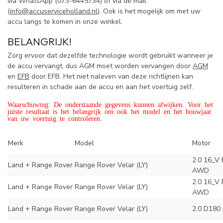
via WhatsApp (
073-6445734) of via de mail
(
info@accuserviceholland.nl
). Ook is het mogelijk om met uw
accu langs te komen in onze winkel.
BELANGRIJK!
Zorg ervoor dat dezelfde technologie wordt gebruikt wanneer je
de accu vervangt, dus AGM moet worden vervangen door
AGM
en
EFB
door EFB. Het niet naleven van deze richtlijnen kan
resulteren in schade aan de accu en aan het voertuig zelf.
Waarschuwing: De onderstaande gegevens kunnen afwijken. Voor het
juiste resultaat is het belangrijk om ook het model en het bouwjaar
van uw voertuig te controleren.
Merk
Model
Motor
2.0 16_V
Land + Range Rover
Range Rover Velar (LY)
AWD
2.0 16_V
Land + Range Rover
Range Rover Velar (LY)
AWD
Land + Range Rover
Range Rover Velar (LY)
2.0 D18