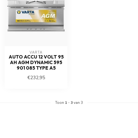
VARTA
AUTO ACCU 12 VOLT 95
AH AGM DYNAMIC 595
901 085 TYPE A5
€232,95
Toon
1
-
3
van 3