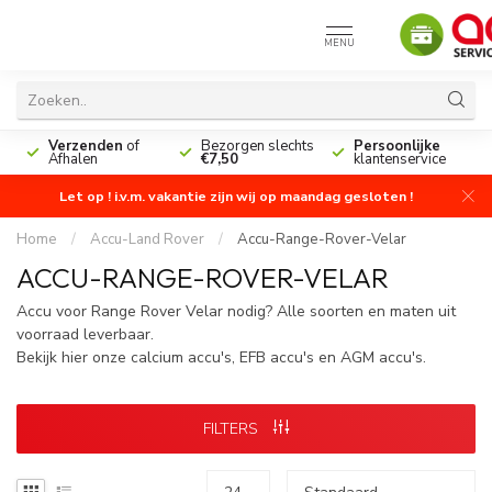
MENU
n
Verzenden
of
Bezorgen slechts
Persoonlijke
Afhalen
€7,50
klantenservice
Let op ! i.v.m. vakantie zijn wij op maandag gesloten !
Home
/
Accu-Land Rover
/
Accu-Range-Rover-Velar
ACCU-RANGE-ROVER-VELAR
Accu voor Range Rover Velar nodig? Alle soorten en maten uit
voorraad leverbaar.
Bekijk hier onze calcium accu's, EFB accu's en AGM accu's.
FILTERS