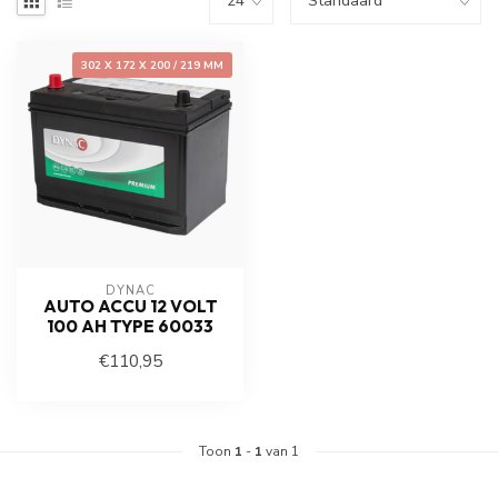
302 X 172 X 200 / 219 MM
DYNAC
AUTO ACCU 12 VOLT
100 AH TYPE 60033
€110,95
Toon
1
-
1
van 1