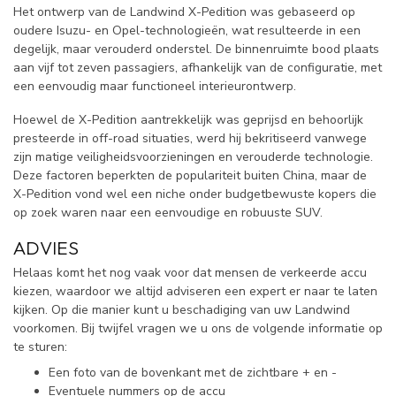
Het ontwerp van de Landwind X-Pedition was gebaseerd op
oudere Isuzu- en Opel-technologieën, wat resulteerde in een
degelijk, maar verouderd onderstel. De binnenruimte bood plaats
aan vijf tot zeven passagiers, afhankelijk van de configuratie, met
een eenvoudig maar functioneel interieurontwerp.
Hoewel de X-Pedition aantrekkelijk was geprijsd en behoorlijk
presteerde in off-road situaties, werd hij bekritiseerd vanwege
zijn matige veiligheidsvoorzieningen en verouderde technologie.
Deze factoren beperkten de populariteit buiten China, maar de
X-Pedition vond wel een niche onder budgetbewuste kopers die
op zoek waren naar een eenvoudige en robuuste SUV.
ADVIES
Helaas komt het nog vaak voor dat mensen de verkeerde accu
kiezen, waardoor we altijd adviseren een expert er naar te laten
kijken. Op die manier kunt u beschadiging van uw Landwind
voorkomen. Bij twijfel vragen we u ons de volgende informatie op
te sturen:
Een foto van de bovenkant met de zichtbare + en -
Eventuele nummers op de accu