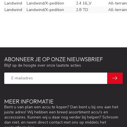
Landwind
Landwind/X-pedition
2.4 16_V
All-terrai
Landwind
Landwind/X-pedition
2.8 TD
All-terrai
ABONNEER JE OP ONZE NIEUWSBRIEF
Blijf op de hoogte over onze laatste acties
MEER INFORMATIE
Bent u van plan een accu te kopen? Dan bent u bij ons aan het
juiste adres! Wij hebben een breed assortiment accu's en
accessoires. Kunnen wij u daar nog verder bij helpen? Schroom
dan niet, en neem direct contact met ons op middels het