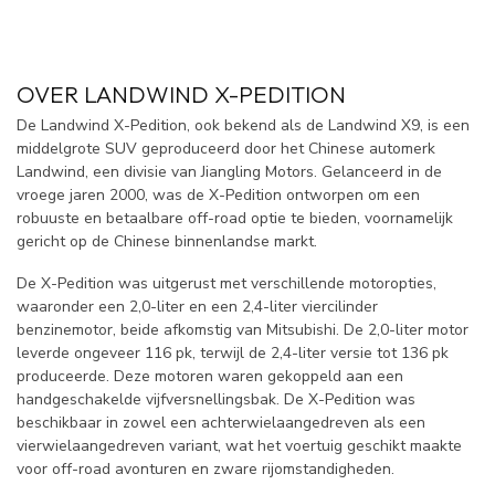
OVER LANDWIND X-PEDITION
De Landwind X-Pedition, ook bekend als de Landwind X9, is een
middelgrote SUV geproduceerd door het Chinese automerk
Landwind, een divisie van Jiangling Motors. Gelanceerd in de
vroege jaren 2000, was de X-Pedition ontworpen om een
robuuste en betaalbare off-road optie te bieden, voornamelijk
gericht op de Chinese binnenlandse markt.
De X-Pedition was uitgerust met verschillende motoropties,
waaronder een 2,0-liter en een 2,4-liter viercilinder
benzinemotor, beide afkomstig van Mitsubishi. De 2,0-liter motor
leverde ongeveer 116 pk, terwijl de 2,4-liter versie tot 136 pk
produceerde. Deze motoren waren gekoppeld aan een
handgeschakelde vijfversnellingsbak. De X-Pedition was
beschikbaar in zowel een achterwielaangedreven als een
vierwielaangedreven variant, wat het voertuig geschikt maakte
voor off-road avonturen en zware rijomstandigheden.