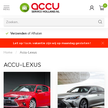
0
MENU
Verzenden
of Afhalen
Let op ! i.v.m. vakantie zijn wij op maandag gesloten !
Home
/
Accu-Lexus
ACCU-LEXUS