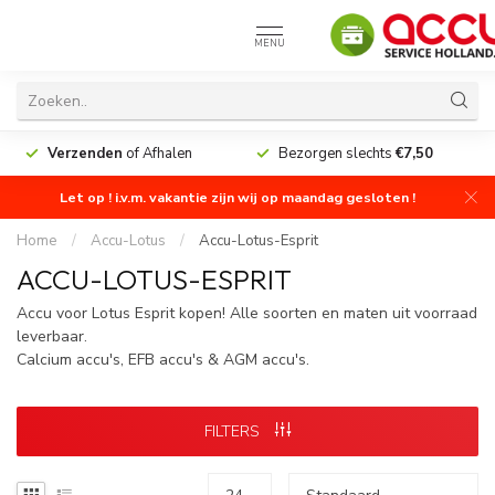
MENU
Verzenden
of Afhalen
Bezorgen slechts
€7,50
Let op ! i.v.m. vakantie zijn wij op maandag gesloten !
Home
/
Accu-Lotus
/
Accu-Lotus-Esprit
ACCU-LOTUS-ESPRIT
Accu voor Lotus Esprit kopen! Alle soorten en maten uit voorraad
leverbaar.
Calcium accu's, EFB accu's & AGM accu's.
FILTERS