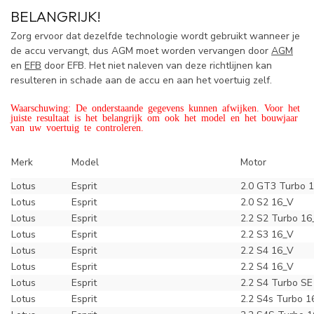
BELANGRIJK!
Zorg ervoor dat dezelfde technologie wordt gebruikt wanneer je
de accu vervangt, dus AGM moet worden vervangen door
AGM
en
EFB
door EFB. Het niet naleven van deze richtlijnen kan
resulteren in schade aan de accu en aan het voertuig zelf.
Waarschuwing: De onderstaande gegevens kunnen afwijken. Voor het
juiste resultaat is het belangrijk om ook het model en het bouwjaar
van uw voertuig te controleren.
Merk
Model
Motor
Lotus
Esprit
2.0 GT3 Turbo 
Lotus
Esprit
2.0 S2 16_V
Lotus
Esprit
2.2 S2 Turbo 16
Lotus
Esprit
2.2 S3 16_V
Lotus
Esprit
2.2 S4 16_V
Lotus
Esprit
2.2 S4 16_V
Lotus
Esprit
2.2 S4 Turbo SE
Lotus
Esprit
2.2 S4s Turbo 1