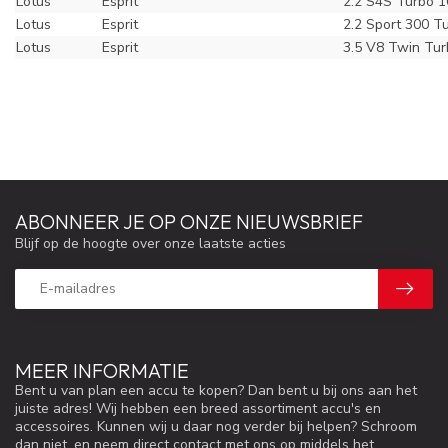
Lotus
Esprit
2.2 S4S Turbo 
Lotus
Esprit
2.2 Sport 300 T
Lotus
Esprit
3.5 V8 Twin Tu
ABONNEER JE OP ONZE NIEUWSBRIEF
Blijf op de hoogte over onze laatste acties
MEER INFORMATIE
Bent u van plan een accu te kopen? Dan bent u bij ons aan het
juiste adres! Wij hebben een breed assortiment accu's en
accessoires. Kunnen wij u daar nog verder bij helpen? Schroom
dan niet, en neem direct contact met ons op middels het