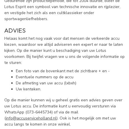
Gedurende zijn productieperiode, die tot 2004 duurde, bleef de
Lotus Esprit een symbool van technische innovatie en rijplezier,
en vestigde het zich als een cultklassieker onder
sportwagenliefhebbers.
ADVIES
Helaas komt het nog vaak voor dat mensen de verkeerde accu
kiezen, waardoor we altijd adviseren een expert er naar te laten
kijken. Op die manier kunt u beschadiging van uw Lotus
voorkomen. Bij twijfel vragen we u ons de volgende informatie op
te sturen:
Een foto van de bovenkant met de zichtbare + en -
Eventuele nummers op de accu
De afmeting van uw accu (lxbxh)
Uw kenteken.
Op die manier kunnen wij u geheel gratis een advies geven over
uw Lotus accu. De informatie kunt u eenvoudig versturen via
WhatsApp (
073-6445734) of via de mail
(
info@accuserviceholland.nl
). Ook is het mogelijk om met uw
accu langs te komen in onze winkel.