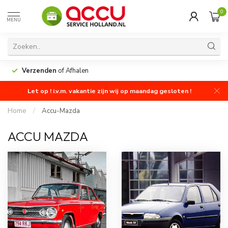
0
MENU
Verzenden
of Afhalen
Let op ! i.v.m. vakantie zijn wij op maandag gesloten !
Home
/
Accu-Mazda
ACCU MAZDA