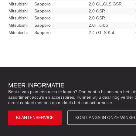
Mitsubishi
Sapporo
2.0 GL,GLS,GSR
Mitsubishi
Sapporo
2.0 GSR
Mitsubishi
Sapporo
2.0 GSR
Mitsubishi
Sapporo
2.0i Turbo
Mitsubishi
Sapporo
2.4 i GLS Kat.
MEER INFORMATIE
Bent u van plan een accu te kopen? Dan bent u bij ons aan het ju
assortiment accu's en accessoires. Kunnen wij u daar nog verder
direct contact met ons op middels het contactformulier.
KLANTENSERVICE
KOM LANGS IN ONZE WINKE