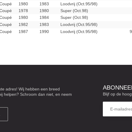
Coupé
1980
1983
Loodvrij (Oct.95/98)
Coupé
1978
1980
Super (Oct.98)
Coupé
1980
1984
Super (Oct.98)
Coupé
1982
1983
Loodvrij (Oct.95/98)
Coupé
1987
1990
Loodvrij (Oct.95/98)
9
ABONNEER
iste adres! Wij hebben een breed
Blijf op de hoog
 bij helpen? Schroom dan niet, en neem
L