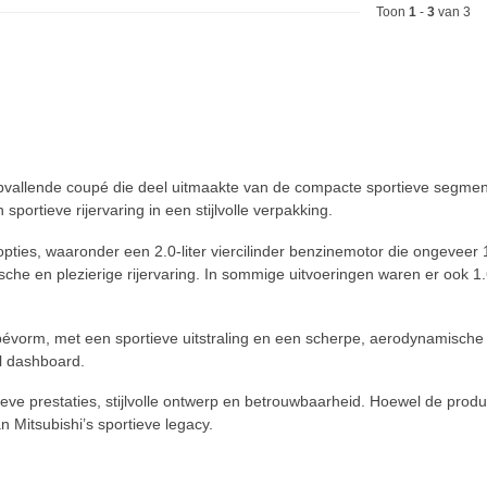
Toon
1
-
3
van 3
vallende coupé die deel uitmaakte van de compacte sportieve segmenten
ortieve rijervaring in een stijlvolle verpakking.
ies, waaronder een 2.0-liter viercilinder benzinemotor die ongeveer
e en plezierige rijervaring. In sommige uitvoeringen waren er ook 1.6-
vorm, met een sportieve uitstraling en een scherpe, aerodynamische sty
l dashboard.
eve prestaties, stijlvolle ontwerp en betrouwbaarheid. Hoewel de produ
 Mitsubishi’s sportieve legacy.