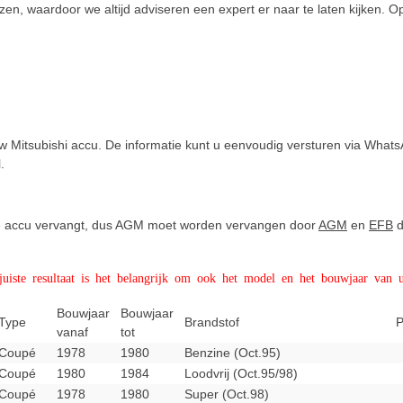
n, waardoor we altijd adviseren een expert er naar te laten kijken. O
w Mitsubishi accu. De informatie kunt u eenvoudig versturen via Whats
l.
 de accu vervangt, dus AGM moet worden vervangen door
AGM
en
EFB
d
iste resultaat is het belangrijk om ook het model en het bouwjaar van u
Bouwjaar
Bouwjaar
Type
Brandstof
vanaf
tot
Coupé
1978
1980
Benzine (Oct.95)
Coupé
1980
1984
Loodvrij (Oct.95/98)
Coupé
1978
1980
Super (Oct.98)