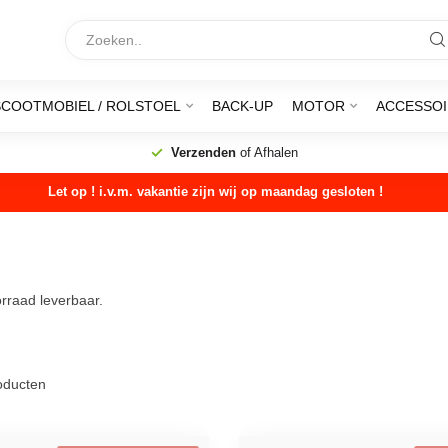
SCOOTMOBIEL / ROLSTOEL
BACK-UP
MOTOR
ACCESSOI
Verzenden
of Afhalen
Let op ! i.v.m. vakantie zijn wij op maandag gesloten !
rraad leverbaar.
ducten