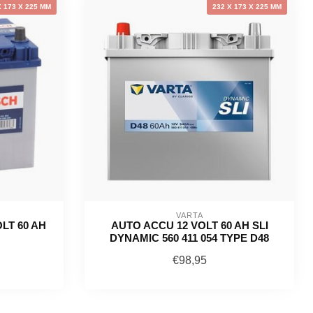
X 173 X 225 MM
232 X 173 X 225 MM
VARTA
LT 60 AH
AUTO ACCU 12 VOLT 60 AH SLI
DYNAMIC 560 411 054 TYPE D48
€98,95