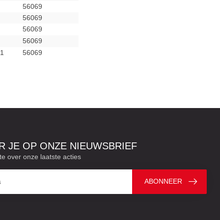
56069
56069
56069
56069
1
56069
 JE OP ONZE NIEUWSBRIEF
te over onze laatste acties
ABONNEER