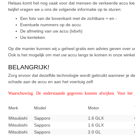
Helaas komt het nog vaak voor dat mensen de verkeerde accu kieze
twijfel vragen we u ons de volgende informatie op te sturen:
Een foto van de bovenkant met de zichtbare + en -
Eventuele nummers op de accu
De afmeting van uw accu (lxbxh)
Uw kenteken.
Op die manier kunnen wij u geheel gratis een advies geven over u
Ook is het mogelijk om met uw accu langs te komen in onze winke
BELANGRIJK!
Zorg ervoor dat dezelfde technologie wordt gebruikt wanneer je
schade aan de accu en aan het voertuig zelf.
Waarschuwing: De onderstaande gegevens kunnen afwijken. Voor het ju
Merk
Model
Motor
Mitsubishi
Sapporo
1.6 GLX
Mitsubishi
Sapporo
1.6 GLX
Mitsubishi
Sapporo
2.0 GL