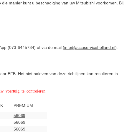
p die manier kunt u beschadiging van uw Mitsubishi voorkomen. Bij
App (
073-6445734) of via de mail (
info@accuserviceholland.nl
).
oor EFB. Het niet naleven van deze richtlijnen kan resulteren in
w voertuig te controleren.
PK
PREMIUM
56069
56069
56069