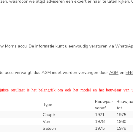
n, waardoor we altijd adviseren een expert er naar te laten kijken. 
uw Morris accu. De informatie kunt u eenvoudig versturen via WhatsAp
e de accu vervangt, dus AGM moet worden vervangen door
AGM
en
EFB
iste resultaat is het belangrijk om ook het model en het bouwjaar van u
Bouwjaar
Bouwjaa
Type
vanaf
tot
Coupé
1971
1975
Van
1978
1980
Saloon
1975
1978