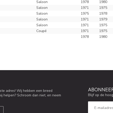
Saloon
1978
1980
Saloon
1971
1975
Saloon
1975
1978
Saloon
1971
1979
Saloon
1971
1975
Coupé
1971
1975
1978
1980
ABONNEER
iste adres! Wij hebben een breed
Blijf op de hoo
bij helpen? Schroom dan niet, en neem