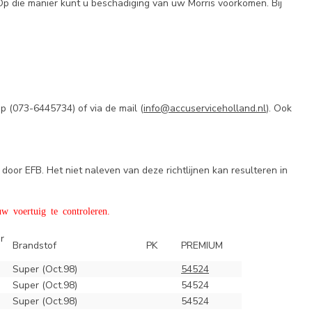
Op die manier kunt u beschadiging van uw Morris voorkomen. Bij
p (
073-6445734) of via de mail (
info@accuserviceholland.nl
). Ook
door EFB. Het niet naleven van deze richtlijnen kan resulteren in
w voertuig te controleren.
r
Brandstof
PK
PREMIUM
Super (Oct.98)
54524
Super (Oct.98)
54524
Super (Oct.98)
54524