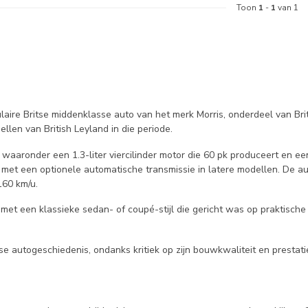
Toon
1
-
1
van 1
aire Britse middenklasse auto van het merk Morris, onderdeel van Bri
len van British Leyland in die periode.
waaronder een 1.3-liter viercilinder motor die 60 pk produceert en een
met een optionele automatische transmissie in latere modellen. De au
160 km/u.
et een klassieke sedan- of coupé-stijl die gericht was op praktische 
tse autogeschiedenis, ondanks kritiek op zijn bouwkwaliteit en presta