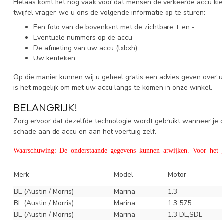
Helaas komt het nog vaak voor dat mensen de verkeerde accu kieze
twijfel vragen we u ons de volgende informatie op te sturen:
Een foto van de bovenkant met de zichtbare + en -
Eventuele nummers op de accu
De afmeting van uw accu (lxbxh)
Uw kenteken.
Op die manier kunnen wij u geheel gratis een advies geven over 
is het mogelijk om met uw accu langs te komen in onze winkel.
BELANGRIJK!
Zorg ervoor dat dezelfde technologie wordt gebruikt wanneer j
schade aan de accu en aan het voertuig zelf.
Waarschuwing: De onderstaande gegevens kunnen afwijken. Voor het ju
Merk
Model
Motor
BL (Austin / Morris)
Marina
1.3
BL (Austin / Morris)
Marina
1.3 575
BL (Austin / Morris)
Marina
1.3 DL,SDL