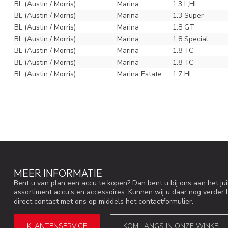
BL (Austin / Morris)
Marina
1.3 L,HL
BL (Austin / Morris)
Marina
1.3 Super
BL (Austin / Morris)
Marina
1.8 GT
BL (Austin / Morris)
Marina
1.8 Special
BL (Austin / Morris)
Marina
1.8 TC
BL (Austin / Morris)
Marina
1.8 TC
BL (Austin / Morris)
Marina Estate
1.7 HL
MEER INFORMATIE
Bent u van plan een accu te kopen? Dan bent u bij ons aan het ju
assortiment accu's en accessoires. Kunnen wij u daar nog verder 
direct contact met ons op middels het contactformulier.
KLANTENSERVICE
KOM LANGS IN ONZE WINKEL