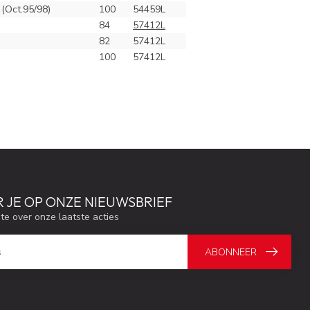
 (Oct.95/98)
100
54459L
84
57412L
82
57412L
100
57412L
 JE OP ONZE NIEUWSBRIEF
gte over onze laatste acties
ABONNEER