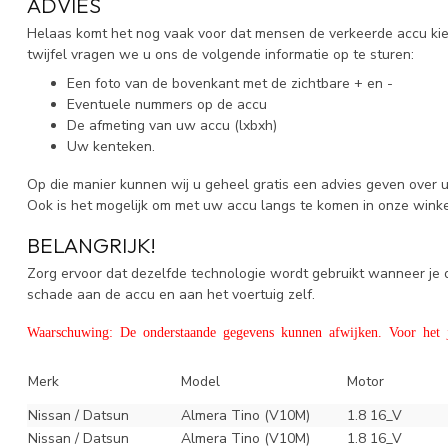
ADVIES
Helaas komt het nog vaak voor dat mensen de verkeerde accu kiez
twijfel vragen we u ons de volgende informatie op te sturen:
Een foto van de bovenkant met de zichtbare + en -
Eventuele nummers op de accu
De afmeting van uw accu (lxbxh)
Uw kenteken.
Op die manier kunnen wij u geheel gratis een advies geven over 
Ook is het mogelijk om met uw accu langs te komen in onze wink
BELANGRIJK!
Zorg ervoor dat dezelfde technologie wordt gebruikt wanneer j
schade aan de accu en aan het voertuig zelf.
Waarschuwing: De onderstaande gegevens kunnen afwijken. Voor het ju
Merk
Model
Motor
Nissan / Datsun
Almera Tino (V10M)
1.8 16_V
Nissan / Datsun
Almera Tino (V10M)
1.8 16_V