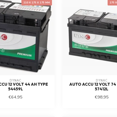
210 X 175 X 175 MM
275 
DYNAC
DYNAC
CU 12 VOLT 44 AH TYPE
AUTO ACCU 12 VOLT 74
54459L
57412L
€64,95
€98,95