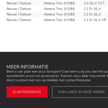
Nissan / Datsun
Almera Tino (V10M)
2.0 16_V CVT
Nissan / Datsun
Almera Tino (V10M)
2.2 Di 16_V
Nissan / Datsun
Almera Tino (V10M)
2.2 Di 16_V
Nissan / Datsun
Almera Tino (V10M)
2.2 Di 16_V HP
MEER INFORMATIE
Bent u van plan een accu te kopen? Dan bent u bij ons aan het ju
assortiment accu's en accessoires. Kunnen wij u daar nog verder 
direct contact met ons op middels het contactformulier.
KLANTENSERVICE
KOM LANGS IN ONZE WINKEL