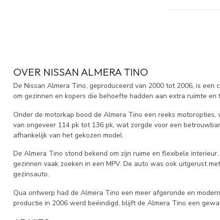
OVER NISSAN ALMERA TINO
De Nissan Almera Tino, geproduceerd van 2000 tot 2006, is een 
om gezinnen en kopers die behoefte hadden aan extra ruimte en fl
Onder de motorkap bood de Almera Tino een reeks motoropties, wa
van ongeveer 114 pk tot 136 pk, wat zorgde voor een betrouwbare 
afhankelijk van het gekozen model.
De Almera Tino stond bekend om zijn ruime en flexibele interieur.
gezinnen vaak zoeken in een MPV. De auto was ook uitgerust met ve
gezinsauto.
Qua ontwerp had de Almera Tino een meer afgeronde en moderne uit
productie in 2006 werd beëindigd, blijft de Almera Tino een gew