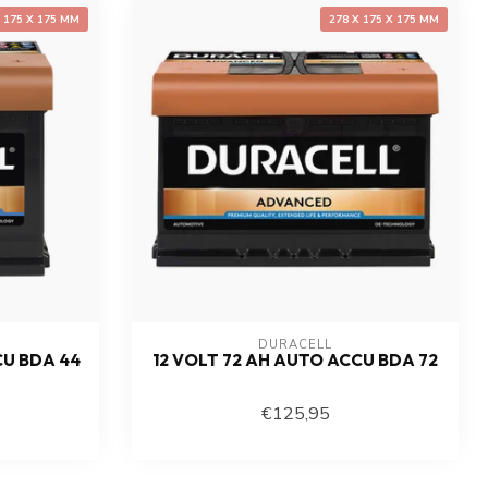
X 175 X 175 MM
278 X 175 X 175 MM
DURACELL
CU BDA 44
12 VOLT 72 AH AUTO ACCU BDA 72
€125,95