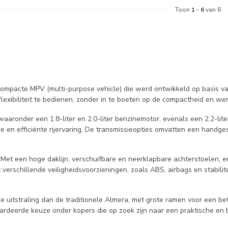
Toon
1
-
6
van 6
compacte MPV (multi-purpose vehicle) die werd ontwikkeld op basis 
exibiliteit te bedienen, zonder in te boeten op de compactheid en we
aronder een 1.8-liter en 2.0-liter benzinemotor, evenals een 2.2-lit
en efficiënte rijervaring. De transmissieopties omvatten een handges
 Met een hoge daklijn, verschuifbare en neerklapbare achterstoelen, e
rschillende veiligheidsvoorzieningen, zoals ABS, airbags en stabiliteit
straling dan de traditionele Almera, met grote ramen voor een beter 
aardeerde keuze onder kopers die op zoek zijn naar een praktische en