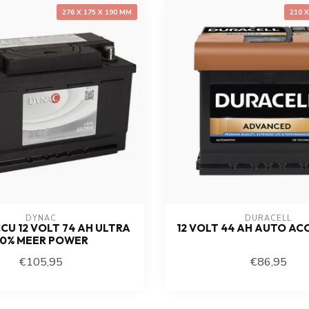
276 X 175 X 190 MM
210 
DYNAC
DURACELL
CU 12 VOLT 74 AH ULTRA
12 VOLT 44 AH AUTO AC
0% MEER POWER
€105,95
€86,95