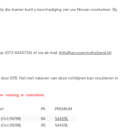
 Op die manier kunt u beschadiging van uw Nissan voorkomen. Bij
pp (
073-6445734) of via de mail (
info@accuserviceholland.nl
).
door EFB. Het niet naleven van deze richtlijnen kan resulteren in
w voertuig te controleren.
of
PK
PREMIUM
 (Oct.95/98)
84
54459L
 (Oct.95/98)
85
54459L