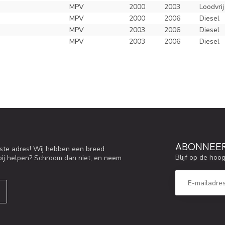
MPV
2000
2003
Loodvrij
MPV
2000
2006
Diesel
MPV
2003
2006
Diesel
MPV
2003
2006
Diesel
ABONNEER
iste adres! Wij hebben een breed
Blijf op de hoo
bij helpen? Schroom dan niet, en neem