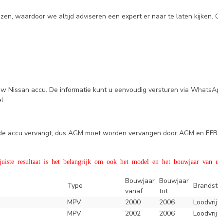
en, waardoor we altijd adviseren een expert er naar te laten kijken.
uw Nissan accu. De informatie kunt u eenvoudig versturen via WhatsA
el.
e de accu vervangt, dus AGM moet worden vervangen door
AGM
en
EFB
iste resultaat is het belangrijk om ook het model en het bouwjaar van u
Bouwjaar
Bouwjaar
Type
Brandst
vanaf
tot
MPV
2000
2006
Loodvrij
MPV
2002
2006
Loodvrij