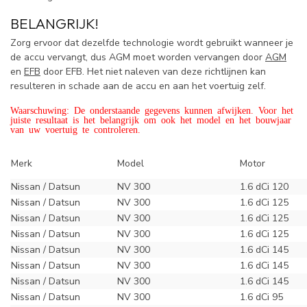
BELANGRIJK!
Zorg ervoor dat dezelfde technologie wordt gebruikt wanneer je
de accu vervangt, dus AGM moet worden vervangen door
AGM
en
EFB
door EFB. Het niet naleven van deze richtlijnen kan
resulteren in schade aan de accu en aan het voertuig zelf.
Waarschuwing: De onderstaande gegevens kunnen afwijken. Voor het
juiste resultaat is het belangrijk om ook het model en het bouwjaar
van uw voertuig te controleren.
Merk
Model
Motor
Nissan / Datsun
NV 300
1.6 dCi 120
Nissan / Datsun
NV 300
1.6 dCi 125
Nissan / Datsun
NV 300
1.6 dCi 125
Nissan / Datsun
NV 300
1.6 dCi 125
Nissan / Datsun
NV 300
1.6 dCi 145
Nissan / Datsun
NV 300
1.6 dCi 145
Nissan / Datsun
NV 300
1.6 dCi 145
Nissan / Datsun
NV 300
1.6 dCi 95