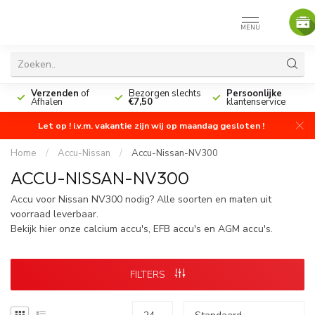
MENU
n
Verzenden
of
Bezorgen slechts
Persoonlijke
Afhalen
€7,50
klantenservice
Let op ! i.v.m. vakantie zijn wij op maandag gesloten !
Home
/
Accu-Nissan
/
Accu-Nissan-NV300
ACCU-NISSAN-NV300
Accu voor Nissan NV300 nodig? Alle soorten en maten uit
voorraad leverbaar.
Bekijk hier onze calcium accu's, EFB accu's en AGM accu's.
FILTERS