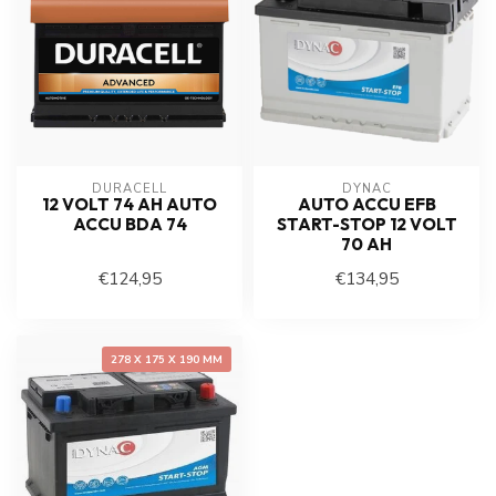
DURACELL
DYNAC
12 VOLT 74 AH AUTO
AUTO ACCU EFB
ACCU BDA 74
START-STOP 12 VOLT
70 AH
€124,95
€134,95
278 X 175 X 190 MM