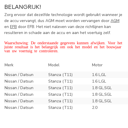
BELANGRIJK!
Zorg ervoor dat dezelfde technologie wordt gebruikt wanneer je
de accu vervangt, dus AGM moet worden vervangen door
AGM
en
EFB
door EFB. Het niet naleven van deze richtlijnen kan
resulteren in schade aan de accu en aan het voertuig zelf.
Waarschuwing: De onderstaande gegevens kunnen afwijken. Voor het
juiste resultaat is het belangrijk om ook het model en het bouwjaar
van uw voertuig te controleren.
Merk
Model
Motor
Nissan / Datsun
Stanza (T11)
1.6 L,GL
Nissan / Datsun
Stanza (T11)
1.6 L,GL
Nissan / Datsun
Stanza (T11)
1.8 GL,SGL
Nissan / Datsun
Stanza (T11)
1.8 GL,SGL
Nissan / Datsun
Stanza (T11)
1.8 GL,SGL
Nissan / Datsun
Stanza (T11)
2.0