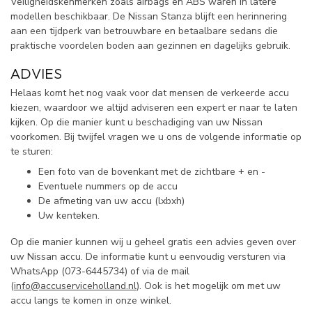
Veiligheidskenmerken zoals airbags en ABS waren in latere
modellen beschikbaar. De Nissan Stanza blijft een herinnering
aan een tijdperk van betrouwbare en betaalbare sedans die
praktische voordelen boden aan gezinnen en dagelijks gebruik.
ADVIES
Helaas komt het nog vaak voor dat mensen de verkeerde accu
kiezen, waardoor we altijd adviseren een expert er naar te laten
kijken. Op die manier kunt u beschadiging van uw Nissan
voorkomen. Bij twijfel vragen we u ons de volgende informatie op
te sturen:
Een foto van de bovenkant met de zichtbare + en -
Eventuele nummers op de accu
De afmeting van uw accu (lxbxh)
Uw kenteken.
Op die manier kunnen wij u geheel gratis een advies geven over
uw Nissan accu. De informatie kunt u eenvoudig versturen via
WhatsApp (
073-6445734) of via de mail
(
info@accuserviceholland.nl
). Ook is het mogelijk om met uw
accu langs te komen in onze winkel.