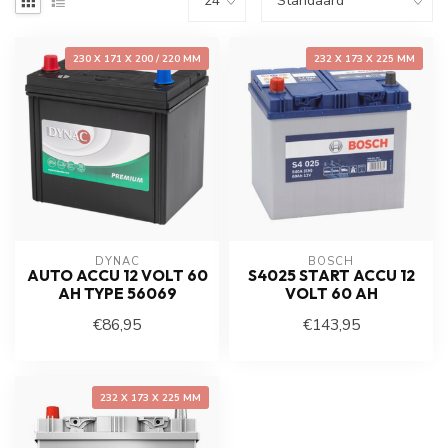
230 X 171 X 200 / 220 MM
232 X 173 X 225 MM
DYNAC
BOSCH
AUTO ACCU 12 VOLT 60
S4025 START ACCU 12
AH TYPE 56069
VOLT 60 AH
€86,95
€143,95
232 X 173 X 225 MM