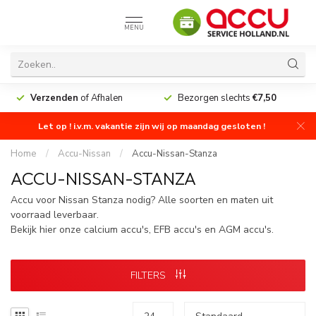
MENU
Verzenden
of Afhalen
Bezorgen slechts
€7,50
Let op ! i.v.m. vakantie zijn wij op maandag gesloten !
Home
/
Accu-Nissan
/
Accu-Nissan-Stanza
ACCU-NISSAN-STANZA
Accu voor Nissan Stanza nodig? Alle soorten en maten uit
voorraad leverbaar.
Bekijk hier onze calcium accu's, EFB accu's en AGM accu's.
FILTERS