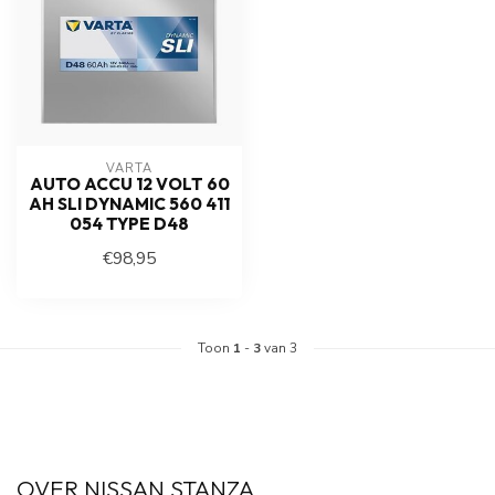
VARTA
AUTO ACCU 12 VOLT 60
AH SLI DYNAMIC 560 411
054 TYPE D48
€98,95
Toon
1
-
3
van 3
OVER NISSAN STANZA