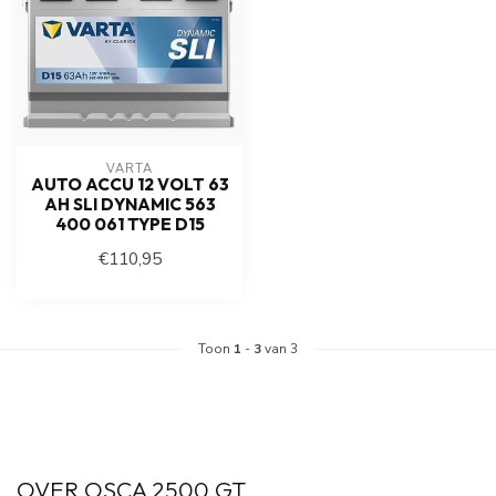
VARTA
AUTO ACCU 12 VOLT 63
AH SLI DYNAMIC 563
400 061 TYPE D15
€110,95
Toon
1
-
3
van 3
OVER OSCA 2500 GT