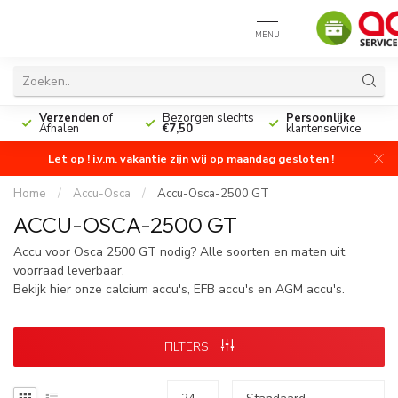
MENU
n
Verzenden
of
Bezorgen slechts
Persoonlijke
Afhalen
€7,50
klantenservice
Let op ! i.v.m. vakantie zijn wij op maandag gesloten !
Home
/
Accu-Osca
/
Accu-Osca-2500 GT
ACCU-OSCA-2500 GT
Accu voor Osca 2500 GT nodig? Alle soorten en maten uit
voorraad leverbaar.
Bekijk hier onze calcium accu's, EFB accu's en AGM accu's.
FILTERS