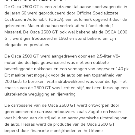
De Osca 2500 GT is een zeldzame Italiaanse sportwagen die in
de jaren 60 werd geproduceerd door Officine Specializzate
Costruzioni Automobili (OSCA), een automerk opgericht door de
gebroeders Maserati na hun vertrek uit het familiebedrijf
Maserati. De Osca 2500 GT, ook wel bekend als de OSCA 1600
GT, werd geïntroduceerd in 1963 en stond bekend om zijn
elegantie en prestaties.
De Osca 2500 GT werd aangedreven door een 2,5-liter V8-
motor, die destijds geavanceerd was met een dubbele
bovenliggende nokkenas en een vermogen van ongeveer 140 pk.
Dit maakte het mogelijk voor de auto om een topsnelheid van
200 km/u te bereiken, wat indrukwekkend was voor die tijd. Het
chassis van de 2500 GT was licht en stijf, met een focus op een
uitstekende wegligging en rijervaring.
De carrosserie van de Osca 2500 GT werd ontworpen door
gerenommeerde carrosseriebouwers zoals Zagato en Fissore,
wat bijdroeg aan de stijlvolle en aerodynamische uitstraling van
de auto. Helaas werd de productie van de Osca 2500 GT
beperkt door financiële moeilijkheden en het kleine